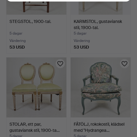
STEGSTOL, 1900-tal.
KARMSTOL, gustaviansk
stil, 1900-tal.
5 dagar
5 dagar
Värdering
Värdering
53 USD
53 USD
STOLAR, ett par,
FÅTÖLJ, rokokostil, klädsel
gustaviansk stil, 1900-ta…
med "Hydrangea…
5 dagar
5 dagar