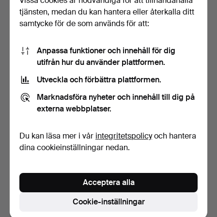
Vissa cookies är nödvändiga för att tillhandahålla
tjänsten, medan du kan hantera eller återkalla ditt
samtycke för de som används för att:
Anpassa funktioner och innehåll för dig
utifrån hur du använder plattformen.
Utveckla och förbättra plattformen.
KARMSTOLAR, ett par,
KARMSTOL, 1900-talets
Marknadsföra nyheter och innehåll till dig på
barockstil, 1900-tal.
första hälft.
4 dagar
5 dagar
externa webbplatser.
Värdering
Värdering
53 USD
53 USD
Du kan läsa mer i vår
integritetspolicy
och hantera
dina cookieinställningar nedan.
Acceptera alla
Cookie-inställningar