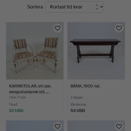
Pågående
Sortera
Thörner
auktioner
&
Ek
KARMSTOLAR, ett par,
BÄNK, 1900-tal.
sengustaviansk stil, …
1 tim 7 min
2 dagar
1 bud
Värdering
32 USD
53 USD