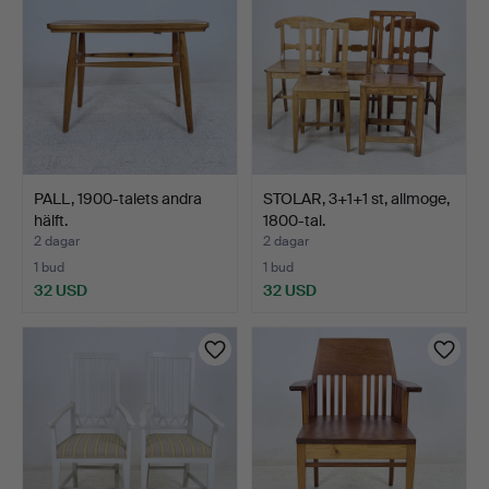
PALL, 1900-talets andra
STOLAR, 3+1+1 st, allmoge,
hälft.
1800-tal.
2 dagar
2 dagar
1 bud
1 bud
32 USD
32 USD