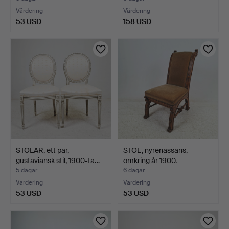
Värdering
Värdering
53 USD
158 USD
STOLAR, ett par,
STOL, nyrenässans,
gustaviansk stil, 1900-ta…
omkring år 1900.
5 dagar
6 dagar
Värdering
Värdering
53 USD
53 USD