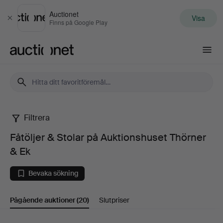
Auctionet
Visa
Stäng
Finns på Google Play
Auctionet.com
Filtrera
Fåtöljer
Fåtöljer & Stolar på Auktionshuset Thörner
&
& Ek
Stolar
Bevaka sökning
på
Pågående auktioner
(20)
Slutpriser
Auktionshuset