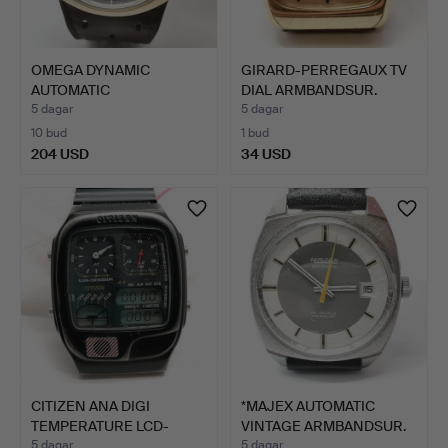
OMEGA DYNAMIC
GIRARD-PERREGAUX TV
AUTOMATIC
DIAL ARMBANDSUR.
ARMBANDSUR MED DAT…
5 dagar
5 dagar
10 bud
1 bud
204 USD
34 USD
CITIZEN ANA DIGI
*MAJEX AUTOMATIC
TEMPERATURE LCD-
VINTAGE ARMBANDSUR.
KLOCKA.
5 dagar
5 dagar