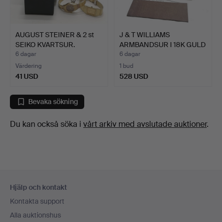
AUGUST STEINER & 2 st
J & T WILLIAMS
SEIKO KVARTSUR.
ARMBANDSUR I 18K GULD
MED M…
6 dagar
6 dagar
Värdering
1 bud
41 USD
528 USD
Bevaka sökning
Du kan också söka i
vårt arkiv med avslutade auktioner
.
Sidfotsnavigation
Hjälp och kontakt
Kontakta support
Alla auktionshus