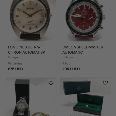
LONGINES ULTRA-
OMEGA SPEEDMASTER
CHRON AUTOMATISK
AUTOMATIC
ARMBANDSUR.
SCHUMACHER KRO…
5 dagar
5 dagar
Värdering
4 bud
875 USD
1 054 USD