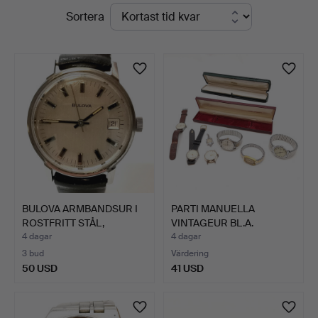
Pågående
Sortera
&
auktioner
Valuers
BULOVA ARMBANDSUR I
PARTI MANUELLA
ROSTFRITT STÅL,
VINTAGEUR BL.A.
MANUEL…
INGERSOLL M…
4 dagar
4 dagar
3 bud
Värdering
50 USD
41 USD