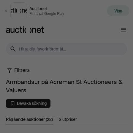
Auctionet
Visa
Stäng
Finns på Google Play
Auctionet.com
Filtrera
Armbandsur
Armbandsur på Acreman St Auctioneers &
på
Valuers
Acreman
Bevaka sökning
St
Pågående auktioner
(22)
Slutpriser
Auctioneers