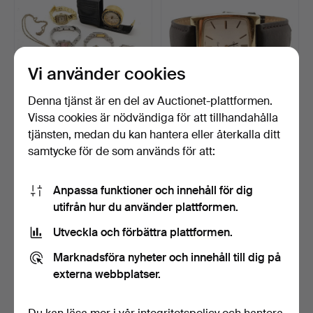
Vi använder cookies
Denna tjänst är en del av Auctionet-plattformen.
Vissa cookies är nödvändiga för att tillhandahålla
RESEVÄCKARUR +
OMEGA VINTAGE
tjänsten, medan du kan hantera eller återkalla ditt
ARMBANDSUR +
ARMBANDSUR MED
samtycke för de som används för att:
KLOTFORMIGT HÄ…
MANUELL UPPDR…
5 dagar
5 dagar
Värdering
5 bud
41 USD
256 USD
Anpassa funktioner och innehåll för dig
utifrån hur du använder plattformen.
Utveckla och förbättra plattformen.
Marknadsföra nyheter och innehåll till dig på
externa webbplatser.