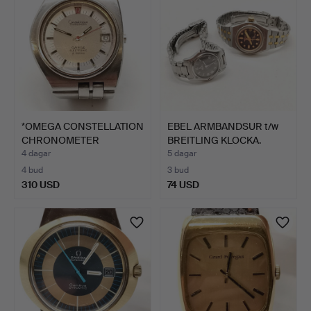
*OMEGA CONSTELLATION
EBEL ARMBANDSUR t/w
CHRONOMETER
BREITLING KLOCKA.
ELECTRONI…
4 dagar
5 dagar
4 bud
3 bud
310 USD
74 USD