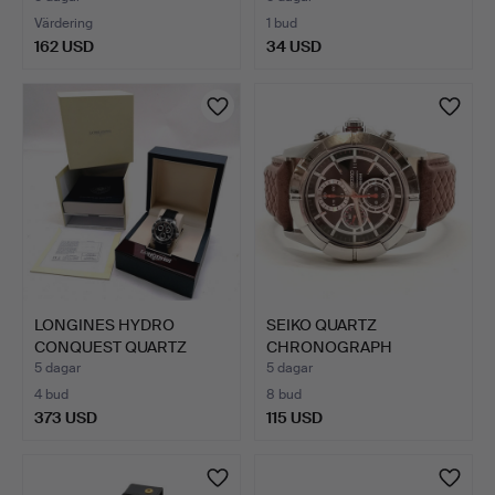
Värdering
1 bud
162 USD
34 USD
LONGINES HYDRO
SEIKO QUARTZ
CONQUEST QUARTZ
CHRONOGRAPH
ARMBANDSUR …
ARMBANDSUR I ROST…
5 dagar
5 dagar
4 bud
8 bud
373 USD
115 USD