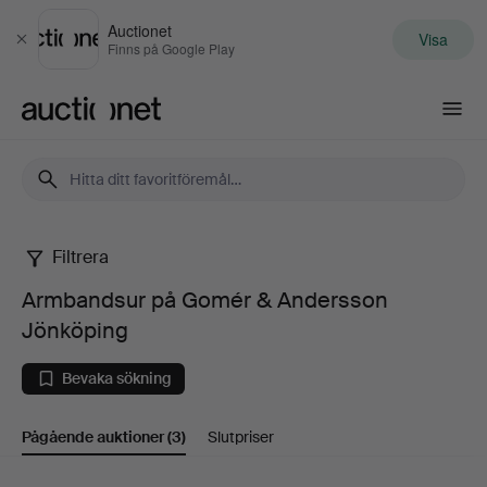
Auctionet
Visa
Stäng
Finns på Google Play
Auctionet.com
Filtrera
Armbandsur
Armbandsur på Gomér & Andersson
på
Jönköping
Gomér
Bevaka sökning
&
Pågående auktioner
(3)
Slutpriser
Andersson