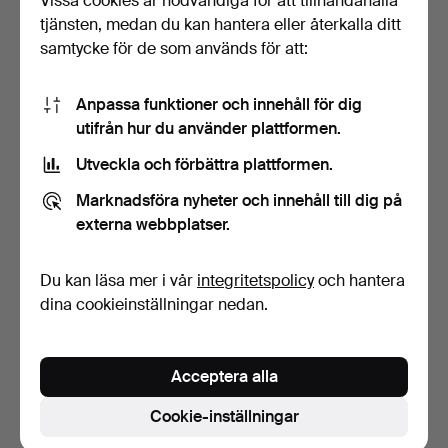
Vissa cookies är nödvändiga för att tillhandahålla
tjänsten, medan du kan hantera eller återkalla ditt
samtycke för de som används för att:
Anpassa funktioner och innehåll för dig
utifrån hur du använder plattformen.
Utveckla och förbättra plattformen.
PARTI, klockor 3st, Herr
Marknadsföra nyheter och innehåll till dig på
Triwa, Regal.
3 dagar
externa webbplatser.
Värdering
74 USD
Du kan läsa mer i vår
integritetspolicy
och hantera
dina cookieinställningar nedan.
Bevaka sökning
Du kan också söka i
vårt arkiv med avslutade auktioner
.
Acceptera alla
Cookie-inställningar