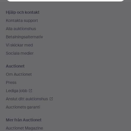
Sidfotsnavigation
Hjälp och kontakt
Kontakta support
Alla auktionshus
Betalningsalternativ
Vi skickar med
Sociala medier
Auctionet
Om Auctionet
Press
Lediga jobb
Anslut ditt auktionshus
Auctionets garanti
Mer från Auctionet
Auctionet Magazine