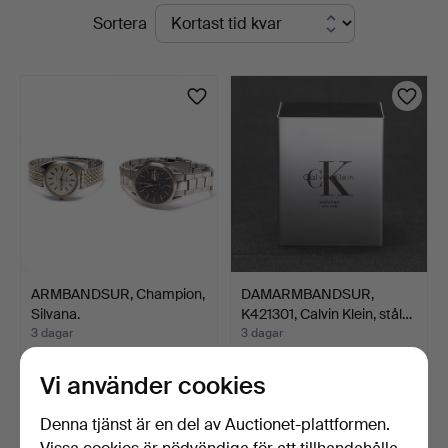
Pågående
Sortera
Jönköping
auktioner
ARMBANDSUR, Champion,
DAMARMBANDSUR,
Silvana.
K421301, Calvin Klein, stål…
3 dagar
3 dagar
Värdering
Värdering
64 USD
64 USD
Vi använder cookies
Denna tjänst är en del av Auctionet-plattformen.