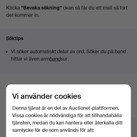
auktioner
Klicka
“Bevaka sökning”
ovan så får du ett mail så fort
det kommer in.
Söktips
Vi söker automatiskt delar av ord. Söker du på
band
hittar vi även
arm
band
sur
.
Här är föremål från vårt arkiv som
Vi använder cookies
matchar din sökning
Denna tjänst är en del av Auctionet-plattformen.
Visa alla föremål
Vissa cookies är nödvändiga för att tillhandahålla
tjänsten, medan du kan hantera eller återkalla ditt
samtycke för de som används för att: