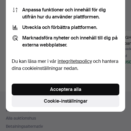
Anpassa funktioner och innehåll för dig
utifrån hur du använder plattformen.
Utveckla och förbättra plattformen.
Marknadsföra nyheter och innehåll till dig på
JUNGHANS.
Samling Pilot Watch
JUNGH
Armbandsur, quartz
Collection, Edition At…
Armband
externa webbplatser.
med datum, va…
Sapphir
Klubbades 31 jul 2026
Klubbades 19 jul 2026
Klubbad
6 bud
8 bud
21 bud
Du kan läsa mer i vår
integritetspolicy
och hantera
70 USD
124 USD
178 US
dina cookieinställningar nedan.
Acceptera alla
Sidfotsnavigation
Cookie-inställningar
Hjälp och kontakt
Kontakta support
Alla auktionshus
Betalningsalternativ