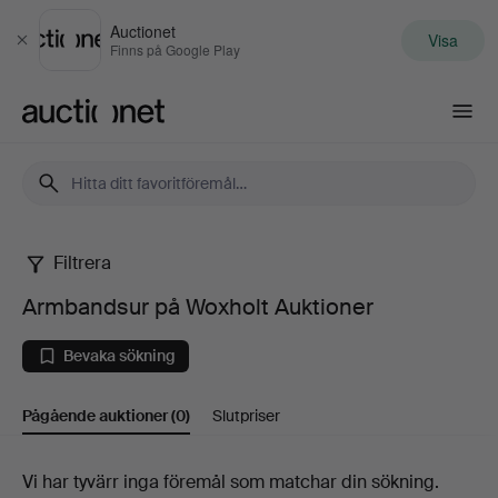
Auctionet
Visa
Stäng
Finns på Google Play
Auctionet.com
Filtrera
Armbandsur
Armbandsur på Woxholt Auktioner
på
Bevaka sökning
Woxholt
Pågående auktioner
(0)
Slutpriser
Auktioner
Pågående
Vi har tyvärr inga föremål som matchar din sökning.