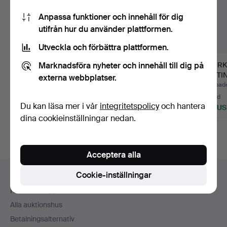
Anpassa funktioner och innehåll för dig
utifrån hur du använder plattformen.
Utveckla och förbättra plattformen.
Marknadsföra nyheter och innehåll till dig på
ARMBANDSUR, 2 st
Omega 18 k guld.
HERRK
Seiko samt Certina,
CERTIN
externa webbplatser.
60-ta…
Klubbades 3 aug 2026
Klubbades 30 jul 2026
Klubbade
2 bud
11 bud
10 bud
Du kan läsa mer i vår
integritetspolicy
och hantera
53 USD
1 156 USD
526 U
dina cookieinställningar nedan.
Acceptera alla
Sidfotsnavigation
Cookie-inställningar
Hjälp och kontakt
Kontakta support
Alla auktionshus
Betalningsalternativ