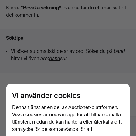
auktioner
Klicka
“Bevaka sökning”
ovan så får du ett mail så fort
det kommer in.
Söktips
Vi söker automatiskt delar av ord. Söker du på
band
hittar vi även
arm
band
sur
.
Här är föremål från vårt arkiv som
Vi använder cookies
matchar din sökning
Denna tjänst är en del av Auctionet-plattformen.
Visa alla föremål
Vissa cookies är nödvändiga för att tillhandahålla
tjänsten, medan du kan hantera eller återkalla ditt
samtycke för de som används för att: