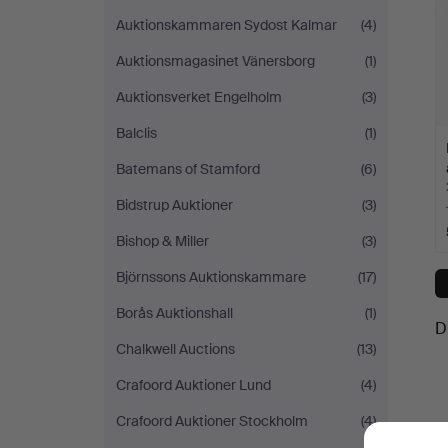
Auktionskammaren Sydost Kalmar
(4)
Auktionsmagasinet Vänersborg
(1)
Auktionsverket Engelholm
(3)
Balclis
(1)
Batemans of Stamford
(6)
Bidstrup Auktioner
(3)
Bishop & Miller
(3)
Björnssons Auktionskammare
(17)
Borås Auktionshall
(1)
D
Chalkwell Auctions
(13)
Crafoord Auktioner Lund
(4)
Crafoord Auktioner Stockholm
(4)