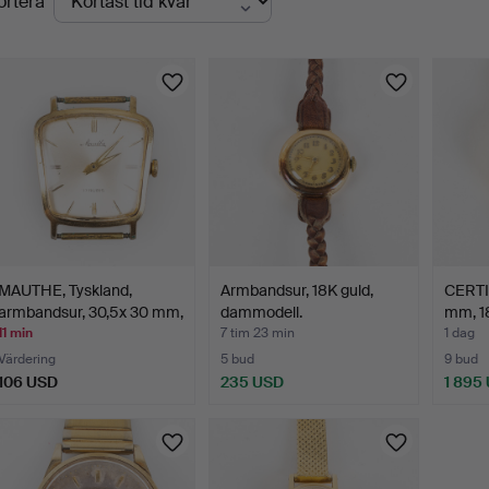
ortera
uktioner
MAUTHE, Tyskland,
Armbandsur, 18K guld,
CERTI
armbandsur, 30,5x 30 mm,
dammodell.
mm, 18
…
11 min
7 tim 23 min
1 dag
Värdering
5 bud
9 bud
106 USD
235 USD
1 895