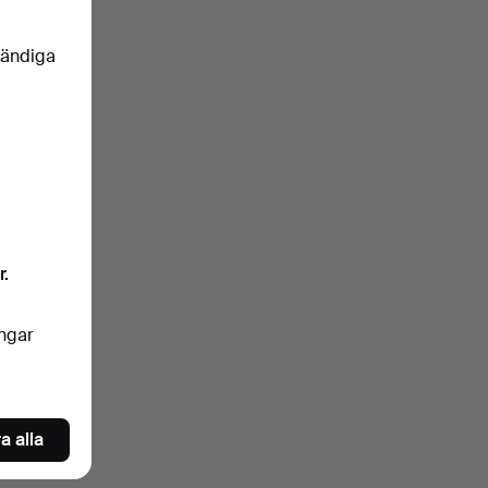
vändiga
r.
ingar
a alla