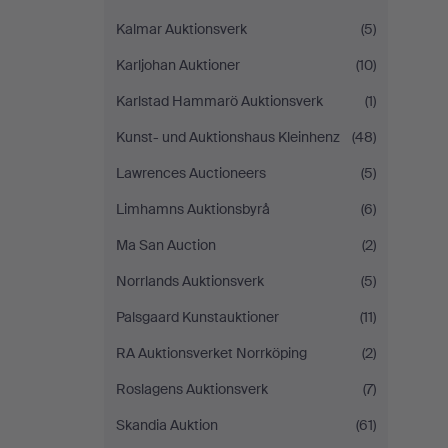
Kalmar Auktionsverk
(5)
Karljohan Auktioner
(10)
Karlstad Hammarö Auktionsverk
(1)
Kunst- und Auktionshaus Kleinhenz
(48)
Lawrences Auctioneers
(5)
Limhamns Auktionsbyrå
(6)
Ma San Auction
(2)
Norrlands Auktionsverk
(5)
Palsgaard Kunstauktioner
(11)
RA Auktionsverket Norrköping
(2)
Roslagens Auktionsverk
(7)
Skandia Auktion
(61)