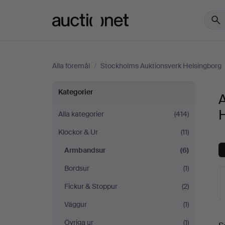
Auctionet.com
Alla föremål
/
Stockholms Auktionsverk Helsingborg
Armbandsur
Kategorier
på
Alla kategorier
(414)
Klockor & Ur
(11)
Stockholms
Armbandsur
(6)
Auktionsverk
Bordsur
(1)
Helsingborg
Fickur & Stoppur
(2)
Väggur
(1)
Övriga ur
(1)