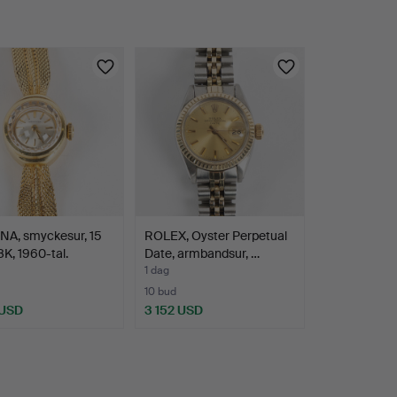
NA, smyckesur, 15
ROLEX, Oyster Perpetual
K, 1960-tal.
Date, armbandsur, …
1 dag
10 bud
 USD
3 152 USD