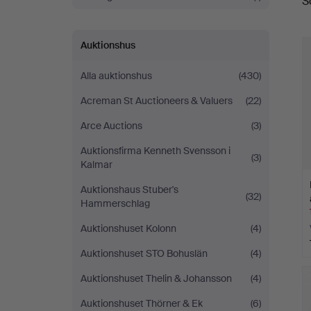
S
a
Auktionshus
Alla auktionshus
(430)
Acreman St Auctioneers & Valuers
(22)
Arce Auctions
(3)
Auktionsfirma Kenneth Svensson i
(3)
Kalmar
Auktionshaus Stuber's
(32)
Hammerschlag
Auktionshuset Kolonn
(4)
Auktionshuset STO Bohuslän
(4)
Auktionshuset Thelin & Johansson
(4)
Auktionshuset Thörner & Ek
(6)