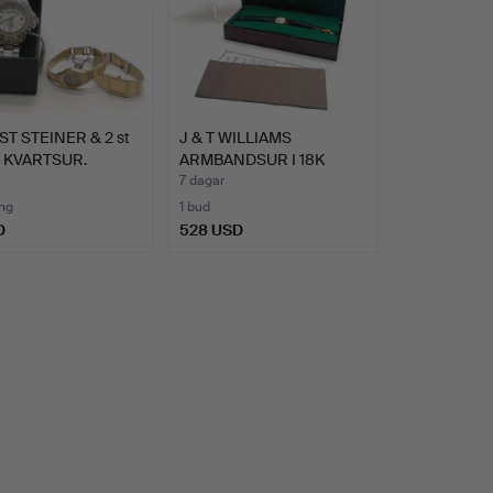
T STEINER & 2 st
J & T WILLIAMS
 KVARTSUR.
ARMBANDSUR I 18K
GULD MED M…
7 dagar
ng
1 bud
D
528 USD