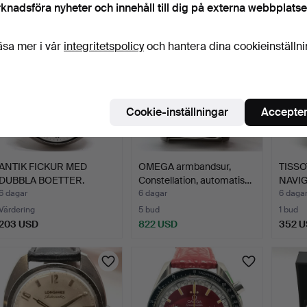
knadsföra nyheter och innehåll till dig på externa webbplatse
äsa mer i vår
integritetspolicy
och hantera dina cookieinställn
Cookie-inställningar
Accepter
ANTIK FICKUR MED
OMEGA armbandsur,
TISSO
DUBBLA BOETTER.
Constellation, automatis…
NAVI
KRON
6 dagar
6 dagar
6 daga
Värdering
5 bud
1 bud
203 USD
822 USD
352 