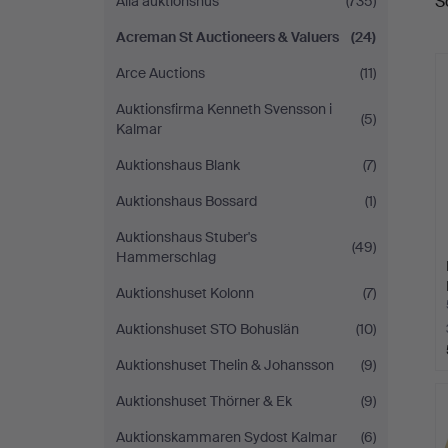
S
Alla auktionshus
(735)
a
Auctioneers
Acreman St Auctioneers & Valuers
(24)
&
Arce Auctions
(11)
Valuers
Auktionsfirma Kenneth Svensson i
(5)
Kalmar
Auktionshaus Blank
(7)
Auktionshaus Bossard
(1)
Auktionshaus Stuber's
(49)
Hammerschlag
Auktionshuset Kolonn
(7)
Auktionshuset STO Bohuslän
(10)
Auktionshuset Thelin & Johansson
(9)
Auktionshuset Thörner & Ek
(9)
Auktionskammaren Sydost Kalmar
(6)