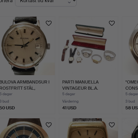
ortera
uktioner
BULOVA ARMBANDSUR I
PARTI MANUELLA
*OME
ROSTFRITT STÅL,
VINTAGEUR BL.A.
CONS
MANUEL…
INGERSOLL M…
CHRO
5 dagar
5 dagar
5 daga
ELEC
3 bud
Värdering
3 bud
50 USD
41 USD
58 U