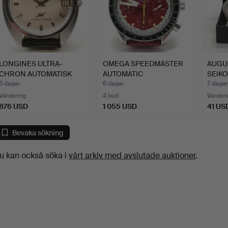
LONGINES ULTRA-
OMEGA SPEEDMASTER
AUGUS
CHRON AUTOMATISK
AUTOMATIC
SEIKO
ARMBANDSUR.
SCHUMACHER KRO…
6 dagar
6 dagar
7 dagar
Värdering
4 bud
Värderi
876 USD
1 055 USD
41 US
Bevaka sökning
u kan också söka i
vårt arkiv med avslutade auktioner
.