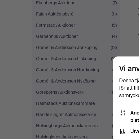
Ekenbergs Auktioner
(7)
Falun Auktionsbyrå
(11)
Formstad Auktioner
(5)
Garpenhus Auktioner
(4)
Gomér & Andersson Jönköping
(13)
Gomér & Andersson Linköping
(17)
Vi an
Gomér & Andersson Norrköping
(3)
Denna tj
Gomér & Andersson Nyköping
(3)
för att t
Göteborgs Auktionsverk
(16)
samtycke
Halmstads Auktionskammare
(7)
Anp
Handelslagret Auktionsservice
(3)
pla
Helsingborgs Auktionskammare
(5)
Utv
Hälsinglands Auktionsverk
(6)