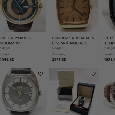
OMEGA DYNAMIC
GIRARD-PERREGAUX TV
CITIZ
AUTOMATIC
DIAL ARMBANDSUR.
TEMP
ARMBANDSUR MED DAT…
KLOC
6 dagar
6 dagar
6 daga
10 bud
Värdering
Värderi
204 USD
337 USD
162 U