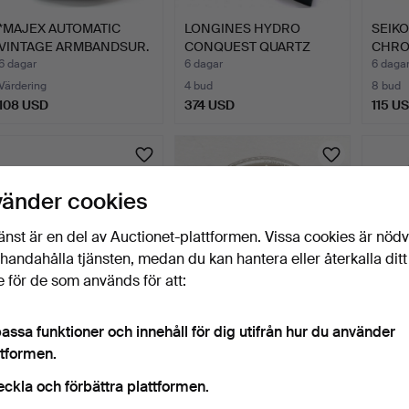
*MAJEX AUTOMATIC
LONGINES HYDRO
SEIK
VINTAGE ARMBANDSUR.
CONQUEST QUARTZ
CHR
ARMBANDSUR …
ARMB
6 dagar
6 dagar
6 daga
Värdering
4 bud
8 bud
108 USD
374 USD
115 U
vänder cookies
änst är en del av Auctionet-plattformen. Vissa cookies är nöd
illhandahålla tjänsten, medan du kan hantera eller återkalla ditt
 för de som används för att:
OMEGA VINTAGE
AUDEMARS PIGUET
OMEG
assa funktioner och innehåll för dig utifrån hur du använder
ARMBANDSUR MED
KRONOGRAFURTAVLA.
DYNA
ttformen.
MANUELL UPPDR…
MED 
6 dagar
6 dagar
6 daga
eckla och förbättra plattformen.
5 bud
Värdering
11 bud
256 USD
337 USD
116 U