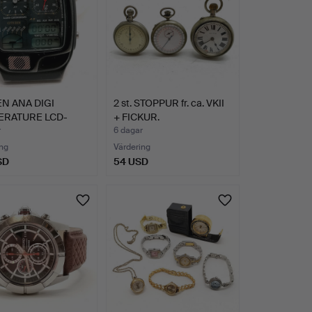
EN ANA DIGI
2 st. STOPPUR fr. ca. VKII
ERATURE LCD-
+ FICKUR.
KA.
r
6 dagar
ng
Värdering
SD
54 USD