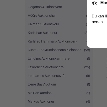
Mar
Höganäs Auktionsverk
(1)
Höörs Auktionshall
(5)
Du kan l
nedan.
Kalmar Auktionsverk
(11)
Karljohan Auktioner
(22)
Karlstad Hammarö Auktionsverk
(2)
Kunst- und Auktionshaus Kleinhenz
(58)
Laholms Auktionskammare
(1)
Lawrences Auctioneers
(25)
Limhamns Auktionsbyrå
(9)
Lyme Bay Auctions
(1)
Ma San Auction
(2)
Markus Auktioner
(4)