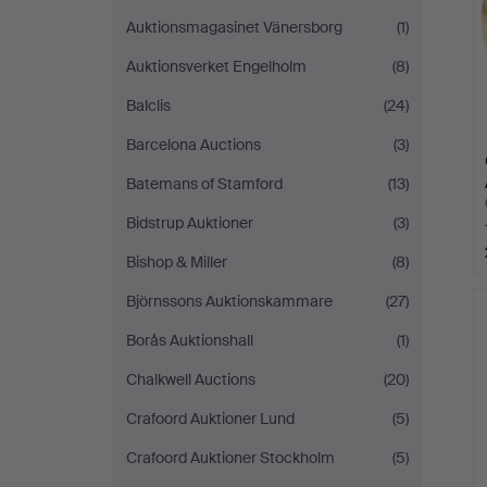
Auktionsmagasinet Vänersborg
(1)
Auktionsverket Engelholm
(8)
Balclis
(24)
Barcelona Auctions
(3)
Batemans of Stamford
(13)
Bidstrup Auktioner
(3)
Bishop & Miller
(8)
Björnssons Auktionskammare
(27)
Borås Auktionshall
(1)
Chalkwell Auctions
(20)
Crafoord Auktioner Lund
(5)
Crafoord Auktioner Stockholm
(5)