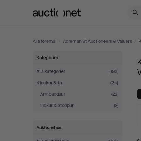
Auctionet.com
Alla föremål
/
Acreman St Auctioneers & Valuers
/
K
Klockor
Kategorier
K
&
Alla kategorier
(193)
Klockor & Ur
(24)
Ur
Armbandsur
(22)
på
Fickur & Stoppur
(2)
Acreman
Auktionshus
St