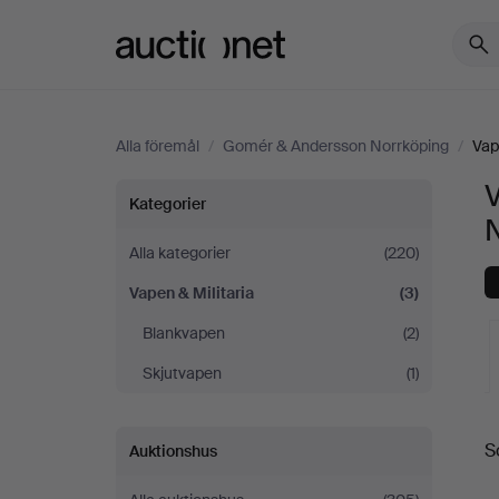
Auctionet.com
Alla föremål
/
Gomér & Andersson Norrköping
/
Vap
Vapen
Kategorier
&
Alla kategorier
(220)
Vapen & Militaria
(3)
Militaria
Blankvapen
(2)
på
Skjutvapen
(1)
Gomér
S
Auktionshus
&
a