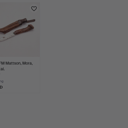
FM Mattson, Mora,
al.
r
ng
SD