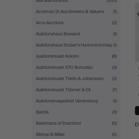
Alla auktionshus
(305)
Andersson
Acreman St Auctioneers & Valuers
(1)
Norrköping
Arce Auctions
(2)
Auktionshaus Bossard
(1)
Auktionshaus Stuber's Hammerschlag
(1)
Auktionshuset Kolonn
(8)
Auktionshuset STO Bohuslän
(3)
Auktionshuset Thelin & Johansson
(2)
Auktionshuset Thörner & Ek
(7)
Auktionsmagasinet Vänersborg
(1)
Balclis
(3)
Batemans of Stamford
(5)
D
Bishop & Miller
(5)