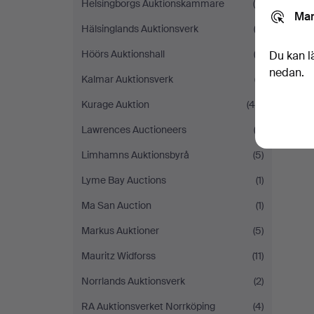
Helsingborgs Auktionskammare
(5)
Mar
Hälsinglands Auktionsverk
(3)
Höörs Auktionshall
(2)
Du kan l
nedan.
Kalmar Auktionsverk
(7)
Kurage Auktion
(46)
Lawrences Auctioneers
(3)
Limhamns Auktionsbyrå
(5)
Lyme Bay Auctions
(1)
Ma San Auction
(1)
Markus Auktioner
(5)
Mauritz Widforss
(11)
Norrlands Auktionsverk
(2)
RA Auktionsverket Norrköping
(4)