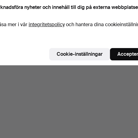
knadsföra nyheter och innehåll till dig på externa webbplatse
äsa mer i vår
integritetspolicy
och hantera dina cookieinställn
Cookie-inställningar
Accepter