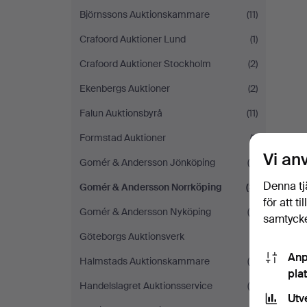
Björnssons Auktionskammare
(11)
Crafoord Auktioner Lund
(1)
Crafoord Auktioner Stockholm
(2)
Ekenbergs Auktioner
(2)
Falun Auktionsbyrå
(11)
Formstad Auktioner
(1)
Vi an
Gomér & Andersson Jönköping
(6)
Denna tj
Gomér & Andersson Norrköping
(3)
för att t
Gomér & Andersson Nyköping
(4)
samtycke
Göteborgs Auktionsverk
(1)
Anp
Halmstads Auktionskammare
(9)
pla
Handelslagret Auktionsservice
(9)
Utv