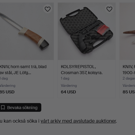
KNIV, horn samt trä, blad
KOLSYREPISTOL,
KNIV, 
av stål, JE Löfg…
Crosman 357, kolsyra.
1900-t
1 dag
1 dag
2 daga
Värdering
Värdering
Värderi
85 USD
64 USD
85 U
Bevaka sökning
u kan också söka i
vårt arkiv med avslutade auktioner
.