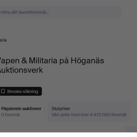
aria
apen & Militaria på Höganäs
Auktionsverk
Bevaka sökning
Pågående auktioner
Slutpriser
0 föremål
Vårt arkiv med över 4 470 000 föremål
Pågående
i har tyvärr inga föremål som matchar din sökning.
Sö