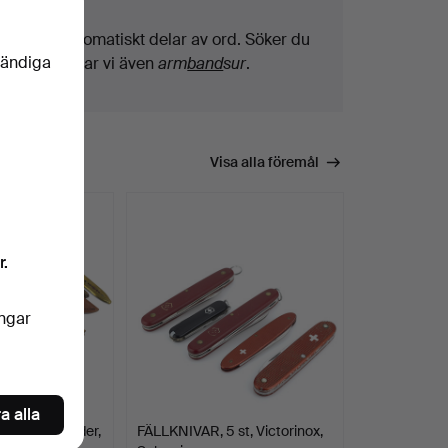
Vi söker automatiskt delar av ord. Söker du
vändiga
på
band
hittar vi även
arm
band
sur
.
Visa alla föremål
r.
ingar
a alla
st, skinn, läder,
FÄLLKNIVAR, 5 st, Victorinox,