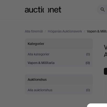
Auctionet.com
Alla föremål
/
Höganäs Auktionsverk
/
Vapen & Milit
Vapen
Kategorier
V
&
Alla kategorier
(0)
Vapen & Militaria
(0)
Militaria
på
Auktionshus
Höganäs
Alla auktionshus
(0)
Auktionsverk
V