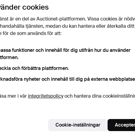
uktioner
vänder cookies
licka
“Bevaka sökning”
ovan så får du ett mail så
ort det kommer in.
änst är en del av Auctionet-plattformen. Vissa cookies är nöd
illhandahålla tjänsten, medan du kan hantera eller återkalla ditt
 för de som används för att:
 som matchar din sökning
assa funktioner och innehåll för dig utifrån hur du använder
ttformen.
eckla och förbättra plattformen.
knadsföra nyheter och innehåll till dig på externa webbplatse
äsa mer i vår
integritetspolicy
och hantera dina cookieinställn
Cookie-inställningar
Accepter
l Morse, trä,
FLINTLÅSPISTOL, trä,
JAKTKNIVAR, 8 