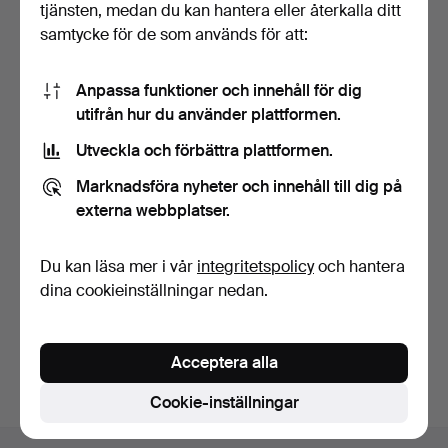
tjänsten, medan du kan hantera eller återkalla ditt
samtycke för de som används för att:
Anpassa funktioner och innehåll för dig
utifrån hur du använder plattformen.
Utveckla och förbättra plattformen.
Sju utmärkelser i silver,
Machete med
emaljerat silver…
mässingsfäste.
Marknadsföra nyheter och innehåll till dig på
2 dagar
4 dagar
externa webbplatser.
7 bud
Värdering
163 USD
116 USD
Du kan läsa mer i vår
integritetspolicy
och hantera
dina cookieinställningar nedan.
Bevaka sökning
Du kan också söka i
vårt arkiv med avslutade auktioner
.
Acceptera alla
Cookie-inställningar
Sidfotsnavigation