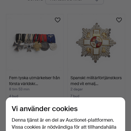
auktioner
Fem tyska utmärkelser från
Spanskt militärförtjänstkors
första världskr…
med vit emalj…
8 tim 53 min
2 dagar
4 bud
7 bud
209 USD
70 USD
Vi använder cookies
Denna tjänst är en del av Auctionet-plattformen.
Vissa cookies är nödvändiga för att tillhandahålla