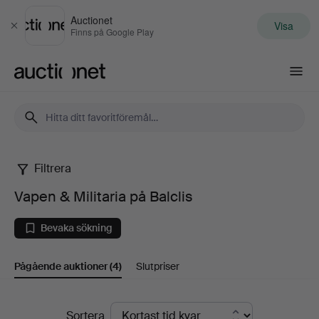
Auctionet
Visa
Stäng
Finns på Google Play
Auctionet.com
Filtrera
Vapen
Vapen & Militaria på Balclis
&
Bevaka sökning
Militaria
Pågående auktioner
(4)
Slutpriser
på
Balclis
Pågående
Sortera