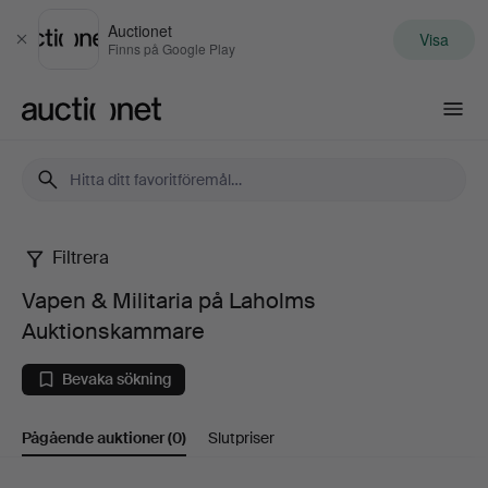
Auctionet
Visa
Stäng
Finns på Google Play
Auctionet.com
Filtrera
Vapen
Vapen & Militaria på Laholms
&
Auktionskammare
Militaria
Bevaka sökning
på
Pågående auktioner
(0)
Slutpriser
Laholms