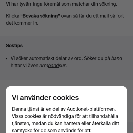
Pågående
Vi har tyvärr inga föremål som matchar din sökning.
Auktionskammare
auktioner
Klicka
“Bevaka sökning”
ovan så får du ett mail så fort
det kommer in.
Söktips
Vi söker automatiskt delar av ord. Söker du på
band
hittar vi även
arm
band
sur
.
Här är föremål från vårt arkiv som
Vi använder cookies
matchar din sökning
Denna tjänst är en del av Auctionet-plattformen.
Visa alla föremål
Vissa cookies är nödvändiga för att tillhandahålla
tjänsten, medan du kan hantera eller återkalla ditt
samtycke för de som används för att: