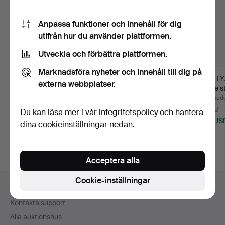
Anpassa funktioner och innehåll för dig
utifrån hur du använder plattformen.
Utveckla och förbättra plattformen.
Marknadsföra nyheter och innehåll till dig på
KRUTMÅTT, 8 st.
OFFICERSABEL,
FLINTYX
externa webbplatser.
18/1900-tal.
m/1859 tillhörande
yngre s
balja och…
Klubbades 4 aug 2026
Klubbades 17 jun 2026
Klubbad
15 bud
3 bud
15 bud
Du kan läsa mer i vår
integritetspolicy
och hantera
179 USD
211 USD
100 US
dina cookieinställningar nedan.
Acceptera alla
Sidfotsnavigation
Cookie-inställningar
Hjälp och kontakt
Kontakta support
Alla auktionshus