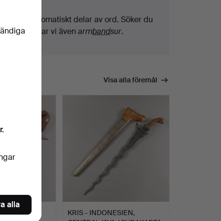
Vi söker automatiskt delar av ord. Söker du
vändiga
på
band
hittar vi även
arm
band
sur
.
Visa alla föremål
r.
ingar
a alla
ESIEN,
KRIS - INDONESIEN,