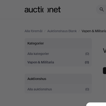
Auctionet.com
Alla föremål
/
Auktionshaus Blank
/
Vapen & Militari
Vapen
Kategorier
V
&
Alla kategorier
(0)
Vapen & Militaria
(0)
Militaria
på
Auktionshus
Auktionshaus
Alla auktionshus
(0)
Blank
V