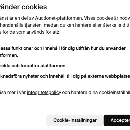
uktioner
vänder cookies
licka
“Bevaka sökning”
ovan så får du ett mail så
ort det kommer in.
änst är en del av Auctionet-plattformen. Vissa cookies är nöd
illhandahålla tjänsten, medan du kan hantera eller återkalla ditt
 för de som används för att:
 som matchar din sökning
assa funktioner och innehåll för dig utifrån hur du använder
ttformen.
eckla och förbättra plattformen.
knadsföra nyheter och innehåll till dig på externa webbplatse
äsa mer i vår
integritetspolicy
och hantera dina cookieinställn
Cookie-inställningar
Accepter
SIEN,
KRIS - INDONESIEN,
KRIS - INDON