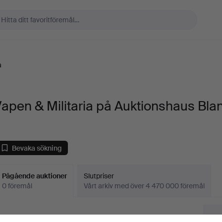
a
apen & Militaria på Auktionshaus Bla
Bevaka sökning
Pågående auktioner
Slutpriser
0 föremål
Vårt arkiv med över 4 470 000 föremål
Pågående
i har tyvärr inga föremål som matchar din sökning.
Sö