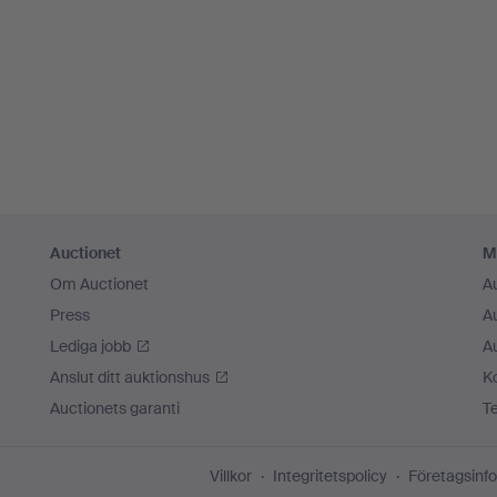
Auctionet
M
Om Auctionet
A
Press
A
Lediga jobb
A
Anslut ditt auktionshus
K
Auctionets garanti
T
Villkor
Integritetspolicy
Företagsinfo