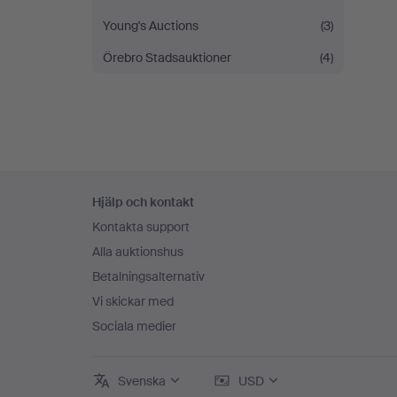
Young's Auctions
(3)
Örebro Stadsauktioner
(4)
Sidfotsnavigation
Hjälp och kontakt
Kontakta support
Alla auktionshus
Betalningsalternativ
Vi skickar med
Sociala medier
Svenska
USD