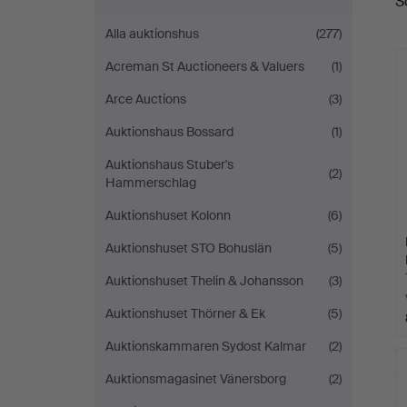
S
a
Alla auktionshus
(277)
Acreman St Auctioneers & Valuers
(1)
Arce Auctions
(3)
Auktionshaus Bossard
(1)
Auktionshaus Stuber's
(2)
Hammerschlag
Auktionshuset Kolonn
(6)
Auktionshuset STO Bohuslän
(5)
Auktionshuset Thelin & Johansson
(3)
Auktionshuset Thörner & Ek
(5)
Auktionskammaren Sydost Kalmar
(2)
Auktionsmagasinet Vänersborg
(2)