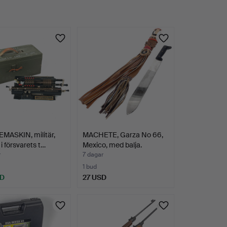
MASKIN, militär,
MACHETE, Garza No 66,
i försvarets t…
Mexico, med balja.
r
7 dagar
1 bud
SD
27 USD