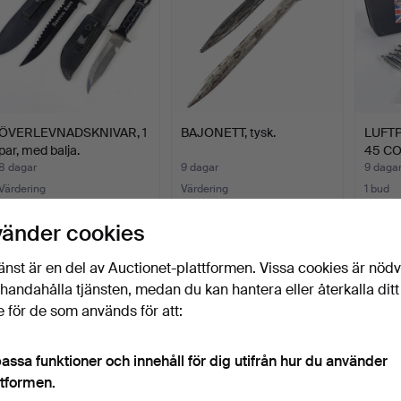
ÖVERLEVNADSKNIVAR, 1
BAJONETT, tysk.
LUFTP
par, med balja.
45 CO2
8 dagar
9 dagar
9 daga
Värdering
Värdering
1 bud
106 USD
64 USD
22 US
vänder cookies
änst är en del av Auctionet-plattformen. Vissa cookies är nöd
illhandahålla tjänsten, medan du kan hantera eller återkalla ditt
 för de som används för att:
assa funktioner och innehåll för dig utifrån hur du använder
ttformen.