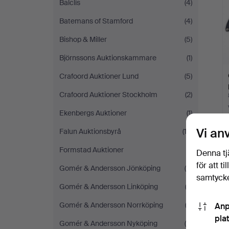
Balclis
(4)
Batemans of Stamford
(4)
Bishop & Miller
(5)
Björnssons Auktionskammare
(1)
Crafoord Auktioner Lund
(5)
Crafoord Auktioner Stockholm
(2)
Ekenbergs Auktioner
(1)
Vi an
Falun Auktionsbyrå
(12)
Formstad Auktioner
(1)
Denna tj
för att t
Gomér & Andersson Jönköping
(5)
samtycke
Gomér & Andersson Linköping
(2)
Gomér & Andersson Norrköping
(3)
Anp
pla
Gomér & Andersson Nyköping
(5)