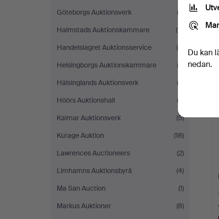
Utv
Göteborgs Auktionsverk
(3)
Mar
Halmstads Auktionskammare
(11)
Handelslagret Auktionsservice
(4)
Du kan l
nedan.
Helsingborgs Auktionskammare
(2)
Hälsinglands Auktionsverk
(3)
Höörs Auktionshall
(3)
Kalmar Auktionsverk
(5)
Kurage Auktion
(18)
Lawrences Auctioneers
(2)
Limhamns Auktionsbyrå
(4)
Ma San Auction
(1)
Markus Auktioner
(8)