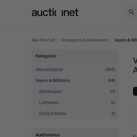
Auctionet.com
Alla föremål
/
Roslagens Auktionsverk
/
Vapen & Mili
Vapen
Kategorier
V
&
Alla kategorier
(368)
Vapen & Militaria
(14)
Militaria
Blankvapen
(11)
på
Luftvapen
(2)
Roslagens
Övrig militaria
(1)
Auktionsverk
Auktionshus