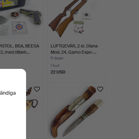
ISTOL. BSA, BEESA
LUFTGEVÄR, 2 st. Diana
, med tillbeh…
Mod. 24, Gamo Expo-…
r
9 dagar
1 bud
D
22 USD
vändiga