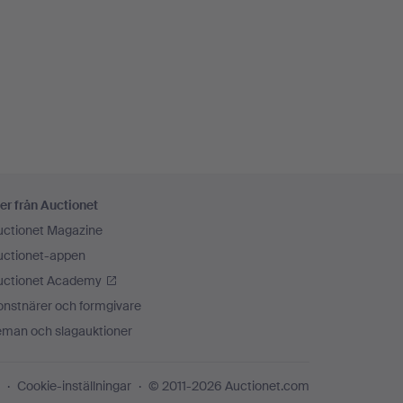
er från Auctionet
uctionet Magazine
uctionet-appen
uctionet Academy
onstnärer och formgivare
eman och slagauktioner
Cookie-inställningar
© 2011-2026 Auctionet.com