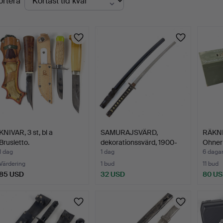
ortera
uktioner
KNIVAR, 3 st, bl a
SAMURAJSVÄRD,
RÄKNE
Brusletto.
dekorationssvärd, 1900-
Ohner 
tal.
1 dag
1 dag
6 daga
Värdering
1 bud
11 bud
85 USD
32 USD
80 U