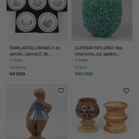
SAMLARTALLRIKAR, 5 st,
GUNNAR NYLUND. Vas,
porslin, James E. M…
chamotte, s.k. igelkot…
3 dagar
3 dagar
Värdering
22 bud
64 USD
582 USD