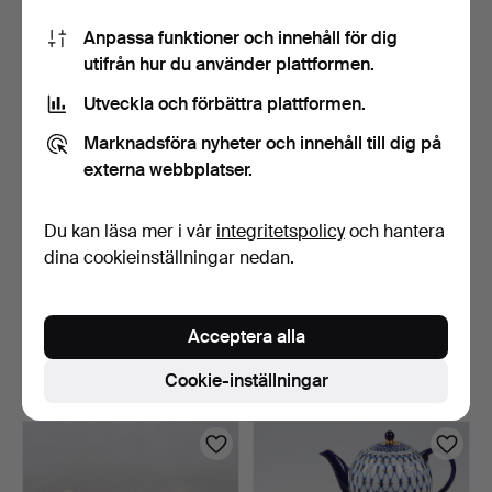
85 USD
53 USD
Anpassa funktioner och innehåll för dig
utifrån hur du använder plattformen.
Utveckla och förbättra plattformen.
Marknadsföra nyheter och innehåll till dig på
externa webbplatser.
Du kan läsa mer i vår
integritetspolicy
och hantera
dina cookieinställningar nedan.
BRITT-LOUISE SUNDELL.
ARTHUR ANDERSSON.
Väggrelieff, keramik…
Vaser, 2 st, keramik, Wa…
Acceptera alla
3 dagar
4 dagar
4 bud
1 bud
Cookie-inställningar
64 USD
32 USD