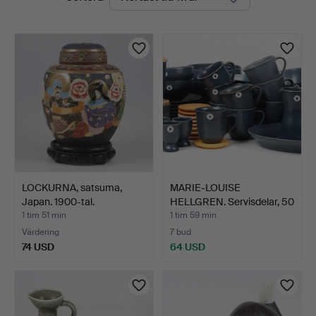
auktioner
LOCKURNA, satsuma,
MARIE-LOUISE
Japan. 1900-tal.
HELLGREN. Servisdelar, 50
del…
1 tim 51 min
1 tim 59 min
Värdering
7 bud
74 USD
64 USD