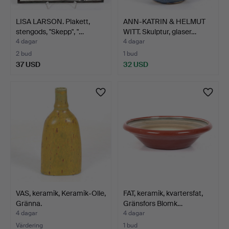
LISA LARSON. Plakett,
ANN-KATRIN & HELMUT
stengods, "Skepp", "…
WITT. Skulptur, glaser…
4 dagar
4 dagar
2 bud
1 bud
37 USD
32 USD
VAS, keramik, Keramik-Olle,
FAT, keramik, kvartersfat,
Gränna.
Gränsfors Blomk…
4 dagar
4 dagar
Värdering
1 bud