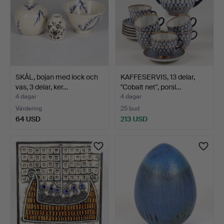
SKÅL, bojan med lock och
KAFFESERVIS, 13 delar,
vas, 3 delar, ker…
"Cobalt net", porsl…
4 dagar
4 dagar
Värdering
25 bud
64 USD
213 USD