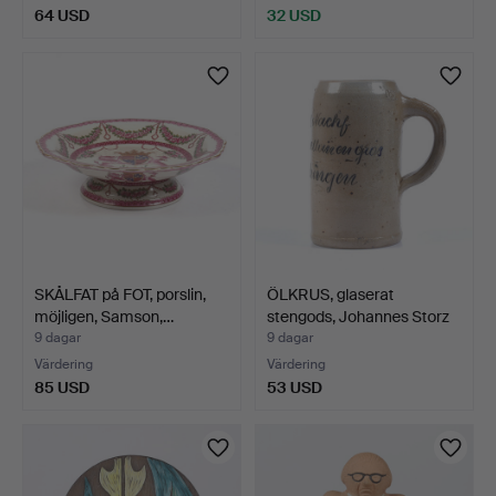
64 USD
32 USD
SKÅLFAT på FOT, porslin,
ÖLKRUS, glaserat
möjligen, Samson,…
stengods, Johannes Storz
…
9 dagar
9 dagar
Värdering
Värdering
85 USD
53 USD