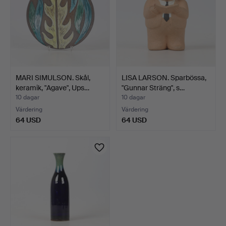
MARI SIMULSON. Skål,
LISA LARSON. Sparbössa,
keramik, "Agave", Ups…
"Gunnar Sträng", s…
10 dagar
10 dagar
Värdering
Värdering
64 USD
64 USD