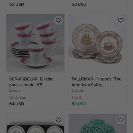
53 USD
53 USD
SERVISDELAR, 12 delar,
TALLRIKAR, flintgods, "The
porslin, modell 55 …
American Sailin…
2 dagar
2 dagar
Värdering
3 bud
64 USD
53 USD