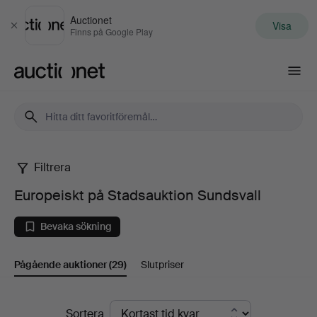
Auctionet
Visa
Stäng
Finns på Google Play
Auctionet.com
Filtrera
Europeiskt
Europeiskt på Stadsauktion Sundsvall
på
Bevaka sökning
Stadsauktion
Pågående auktioner
(29)
Slutpriser
Sundsvall
Pågående
Sortera