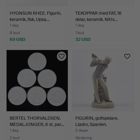
HYONSUN RHEE. Figurin,
TEKOPPAR med FAT, 16
keramik, fisk, Upsa…
delar, keramik. Nitts…
1 dag
1 dag
8 bud
1 bud
69 USD
32 USD
BERTEL THORVALDSEN.
FIGURIN, golfspelare,
MEDALJONGER, 6 st, par…
Lladro, Spanien.
1 dag
2 dagar
2 bud
Värdering