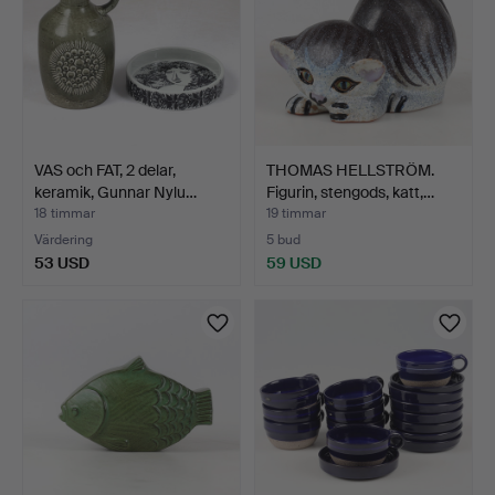
VAS och FAT, 2 delar,
THOMAS HELLSTRÖM.
keramik, Gunnar Nylu…
Figurin, stengods, katt,…
18 timmar
19 timmar
Värdering
5 bud
53 USD
59 USD