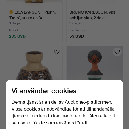
LISA LARSON. Figurin,
BRUNO KARLSSON. Vas
"Dora", ur serien "A…
och ljuslykta, 2 delar…
3 dagar
3 dagar
6 bud
Värdering
285 USD
53 USD
Utvalt
föremål
Vi använder cookies
Denna tjänst är en del av Auctionet-plattformen.
Vissa cookies är nödvändiga för att tillhandahålla
EINAR JOHANSEN. Vas,
ORVOKKI LAINE. Figurin,
stengods, Søholm, Dan…
stengods, Kupittaa…
tjänsten, medan du kan hantera eller återkalla ditt
3 dagar
3 dagar
samtycke för de som används för att:
Värdering
1 bud