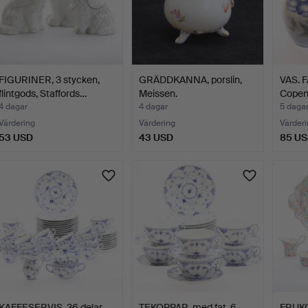
FIGURINER, 3 stycken,
GRÄDDKANNA, porslin,
VAS. F
flintgods, Staffords…
Meissen.
Copen
4 dagar
4 dagar
5 daga
Värdering
Värdering
Värderi
53 USD
43 USD
85 U
KAFFESERVIS, 36 delar,
TEKOPPAR, med fat, 6
FRUKO