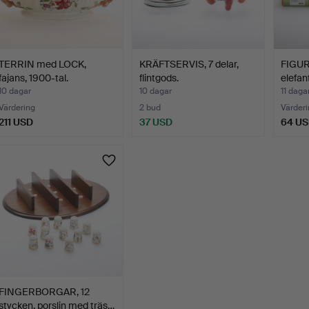
TERRIN med LOCK,
KRÄFTSERVIS, 7 delar,
FIGURI
fajans, 1900-tal.
flintgods.
elefan
10 dagar
10 dagar
11 daga
Värdering
2 bud
Värderi
211 USD
37 USD
64 U
FINGERBORGAR, 12
stycken, porslin med träs…