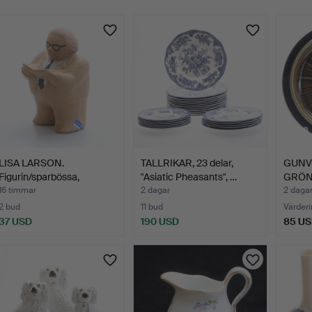
LISA LARSON.
TALLRIKAR, 23 delar,
GUNV
Figurin/sparbössa,
"Asiatic Pheasants", …
GRÖNQV
stengods, …
"Kos
16 timmar
2 dagar
2 daga
2 bud
11 bud
Värderi
37 USD
190 USD
85 U