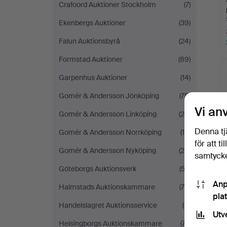
Crafoord Auktioner Stockholm
(7)
Ekenbergs Auktioner
(39)
Falun Auktionsbyrå
(24)
Formstad Auktioner
(89)
Garpenhus Auktioner
(14)
Gomér & Andersson Jönköping
(75)
Vi an
Gomér & Andersson Linköping
(25)
Denna tj
Gomér & Andersson Norrköping
(19)
för att t
Gomér & Andersson Nyköping
(25)
samtycke
Göteborgs Auktionsverk
(57)
Anp
Halmstads Auktionskammare
(76)
pla
Handelslagret Auktionsservice
(11)
Utv
Helsingborgs Auktionskammare
(77)