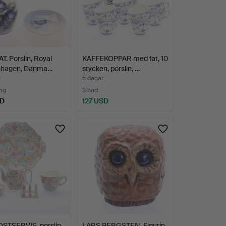
AT. Porslin, Royal
KAFFEKOPPAR med fat, 10
hagen, Danma…
stycken, porslin, …
r
5 dagar
ng
3 bud
SD
127 USD
STSERVIS, porslin,
LARS BERGSTEN. Figurin,