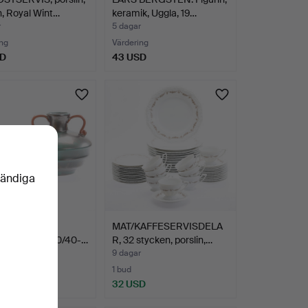
, Royal Wint…
keramik, Uggla, 19…
r
5 dagar
ng
Värdering
SD
43 USD
vändiga
 2 stycken,
MAT/KAFFESERVISDELA
k, Ekeby, 1930/40-…
R, 32 stycken, porslin,…
r
9 dagar
ng
1 bud
SD
32 USD