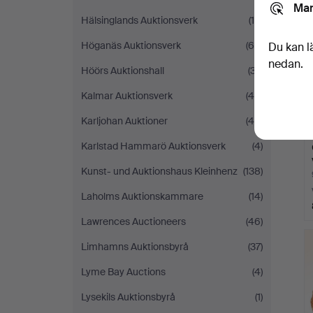
Mar
Hälsinglands Auktionsverk
(15)
Höganäs Auktionsverk
(68)
Du kan l
nedan.
Höörs Auktionshall
(37)
Kalmar Auktionsverk
(40)
Karljohan Auktioner
(45)
Karlstad Hammarö Auktionsverk
(4)
Kunst- und Auktionshaus Kleinhenz
(138)
Laholms Auktionskammare
(14)
Lawrences Auctioneers
(46)
Limhamns Auktionsbyrå
(37)
Lyme Bay Auctions
(4)
Lysekils Auktionsbyrå
(1)