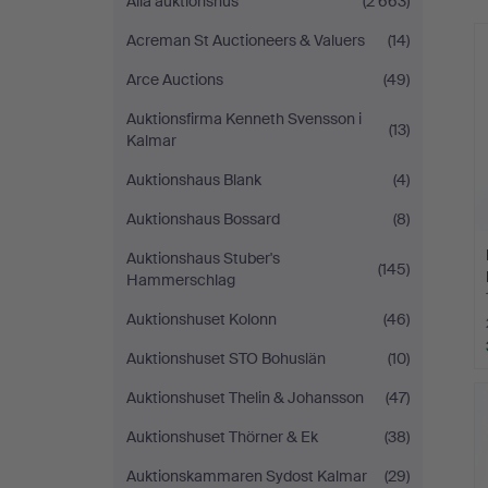
Alla auktionshus
(2 663)
Acreman St Auctioneers & Valuers
(14)
Arce Auctions
(49)
Auktionsfirma Kenneth Svensson i
(13)
Kalmar
Auktionshaus Blank
(4)
Auktionshaus Bossard
(8)
Auktionshaus Stuber's
(145)
Hammerschlag
Auktionshuset Kolonn
(46)
Auktionshuset STO Bohuslän
(10)
Auktionshuset Thelin & Johansson
(47)
Auktionshuset Thörner & Ek
(38)
Auktionskammaren Sydost Kalmar
(29)