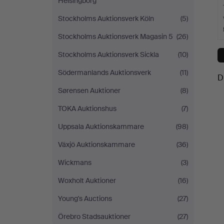
Helsingborg
Stockholms Auktionsverk Köln
(5)
Stockholms Auktionsverk Magasin 5
(26)
Stockholms Auktionsverk Sickla
(10)
Södermanlands Auktionsverk
(11)
D
Sørensen Auktioner
(8)
TOKA Auktionshus
(7)
Uppsala Auktionskammare
(98)
Växjö Auktionskammare
(36)
Wickmans
(3)
Woxholt Auktioner
(16)
Young's Auctions
(27)
Örebro Stadsauktioner
(27)