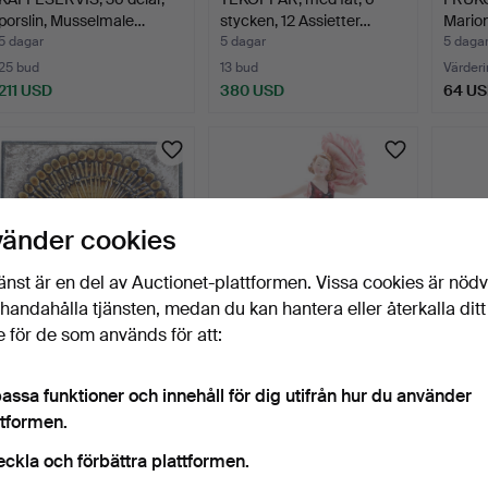
porslin, Musselmale…
stycken, 12 Assietter…
Marion
5 dagar
5 dagar
5 daga
25 bud
13 bud
Värderi
211 USD
380 USD
64 U
vänder cookies
änst är en del av Auctionet-plattformen. Vissa cookies är nöd
illhandahålla tjänsten, medan du kan hantera eller återkalla ditt
 för de som används för att:
LISA LARSON. Väggrelief,
STEFAN DAKON. Figurin,
VASER,
stengods, Gustavs…
flintgods, Goldsche…
kerami
assa funktioner och innehåll för dig utifrån hur du använder
5 dagar
5 dagar
5 daga
ttformen.
Värdering
19 bud
Värderi
64 USD
138 USD
85 U
eckla och förbättra plattformen.