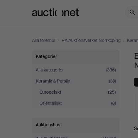
Auctionet.com
Alla föremål
/
RA Auktionsverket Norrköping
/
Keram
Europeiskt
E
Kategorier
på
Alla kategorier
(336)
Keramik & Porslin
(33)
RA
Europeiskt
(25)
Auktionsverket
Orientaliskt
(8)
Norrköping
Auktionshus
S
a