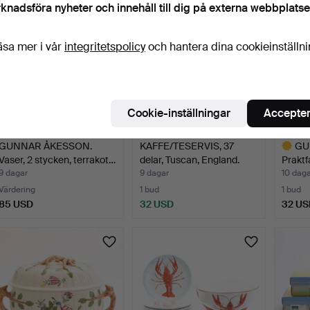
knadsföra nyheter och innehåll till dig på externa webbplatse
äsa mer i vår
integritetspolicy
och hantera dina cookieinställn
Cookie-inställningar
Accepter
GUNNAR ÅKESSON.
KAFFE/TESERVIS, 37
GU
Vaser, 2 stycken, terrakot…
delar, Tuscan, England.
Praktf
Nymöl
9 dagar
9 dagar
10 daga
Värdering
1 bud
1 bud
85 USD
32 USD
32 US
Utvalt
föremål