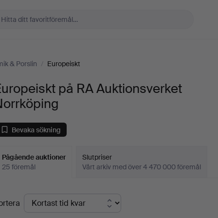
ik & Porslin
/
Europeiskt
uropeiskt på RA Auktionsverket
Norrköping
Bevaka sökning
Pågående auktioner
Slutpriser
25 föremål
Vårt arkiv med över 4 470 000 föremål
Pågående
ortera
uktioner