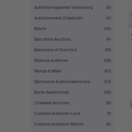
Auktionsmagasinet Vänersborg
(6)
Auktionsverket Engelholm
(4)
Balclis
(39)
Barcelona Auctions
(4)
Batemans of Stamford
(19)
Bidstrup Auktioner
(28)
Bishop & Miller
(67)
Björnssons Auktionskammare
(57)
Borås Auktionshall
(38)
Chalkwell Auctions
(8)
Crafoord Auktioner Lund
(7)
Crafoord Auktioner Malmö
(8)