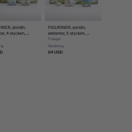
NER, porslin,
FIGURINER, porslin,
ter, 4 stycken, …
elefanter, 5 stycken, …
r
11 dagar
ng
Värdering
SD
64 USD