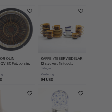
OR OLIN-
KAFFE-/TESERVISDELAR,
IST. Fat, porslin,
12 stycken, flintgod…
m…
r
3 dagar
ng
Värdering
SD
64 USD