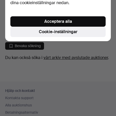
dina cookieinställningar nedan.
TAPIO WIRKKALA. Vas,
FIGURIN, modell nr. 1144,
"Pollo", porslin, Stu…
porslin, Dahl Je…
Acceptera alla
4 dagar
4 dagar
7 bud
Värdering
Cookie-inställningar
181 USD
159 USD
Bevaka sökning
Du kan också söka i
vårt arkiv med avslutade auktioner
.
Sidfotsnavigation
Hjälp och kontakt
Kontakta support
Alla auktionshus
Betalningsalternativ