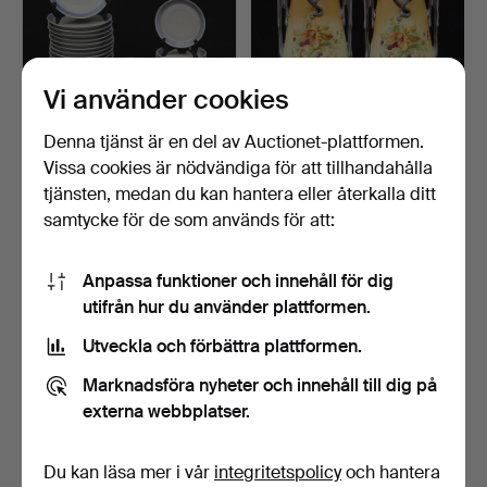
Vi använder cookies
Denna tjänst är en del av Auctionet-plattformen.
Vissa cookies är nödvändiga för att tillhandahålla
KAFFESERVIS, 22 delar,
VASER/URNOR, ett par,
"Blå vifte" Royal C…
jugend, omkring 1900.
tjänsten, medan du kan hantera eller återkalla ditt
3 dagar
4 dagar
samtycke för de som används för att:
3 bud
Värdering
53 USD
106 USD
Anpassa funktioner och innehåll för dig
utifrån hur du använder plattformen.
Utveckla och förbättra plattformen.
Marknadsföra nyheter och innehåll till dig på
externa webbplatser.
Du kan läsa mer i vår
integritetspolicy
och hantera