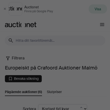
Auctionet
Visa
Stäng
Finns på Google Play
Auctionet.com
Filtrera
Europeiskt
Europeiskt på Crafoord Auktioner Malmö
på
Bevaka sökning
Crafoord
Pågående auktioner
(6)
Slutpriser
Auktioner
Malmö
Pågående
Sortera