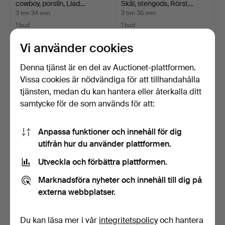
cowboy, porslin, Llad…
Skål, stengods, Rörst…
3 tim 34 min
3 tim 35 min
1 bud
1 bud
32 USD
32 USD
Vi använder cookies
Denna tjänst är en del av Auctionet-plattformen.
Vissa cookies är nödvändiga för att tillhandahålla
tjänsten, medan du kan hantera eller återkalla ditt
samtycke för de som används för att:
Anpassa funktioner och innehåll för dig
utifrån hur du använder plattformen.
Utveckla och förbättra plattformen.
MINIATYRTALLRIKAR,
STOR KONTINENTAL
porslin med danska moti…
VÄGGTALLRIK MED MOTIV
Marknadsföra nyheter och innehåll till dig på
AV …
3 tim 37 min
3 tim 39 min
externa webbplatser.
Värdering
Värdering
53 USD
41 USD
Du kan läsa mer i vår
integritetspolicy
och hantera