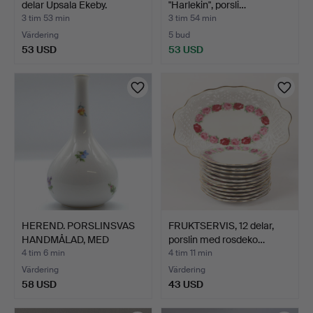
delar Upsala Ekeby.
"Harlekin", porsli…
3 tim 53 min
3 tim 54 min
Värdering
5 bud
53 USD
53 USD
HEREND. PORSLINSVAS
FRUKTSERVIS, 12 delar,
HANDMÅLAD, MED
porslin med rosdeko…
BLOMMOM…
4 tim 6 min
4 tim 11 min
Värdering
Värdering
58 USD
43 USD