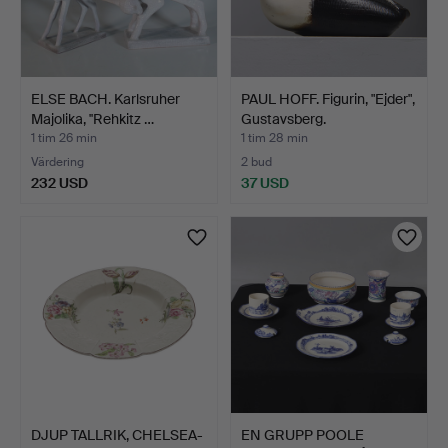
ELSE BACH. Karlsruher
PAUL HOFF. Figurin, "Ejder",
Majolika, ''Rehkitz …
Gustavsberg.
1 tim 26 min
1 tim 28 min
Värdering
2 bud
232 USD
37 USD
DJUP TALLRIK, CHELSEA-
EN GRUPP POOLE