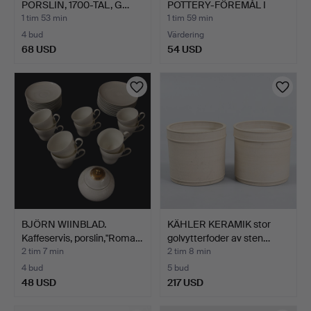
PORSLIN, 1700-TAL, G…
POTTERY-FÖREMÅL I
DEKOREN '…
1 tim 53 min
1 tim 59 min
4 bud
Värdering
68 USD
54 USD
BJÖRN WIINBLAD.
KÄHLER KERAMIK stor
Kaffeservis, porslin,"Roma…
golvytterfoder av sten…
2 tim 7 min
2 tim 8 min
4 bud
5 bud
48 USD
217 USD