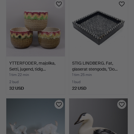
YTTERFODER, majolika,
STIG LINDBERG. Fat,
Setti, jugend, tidig…
glaserat stengods, "Do…
1 tim 22 min
1 tim 25 min
2 bud
1 bud
32 USD
22 USD