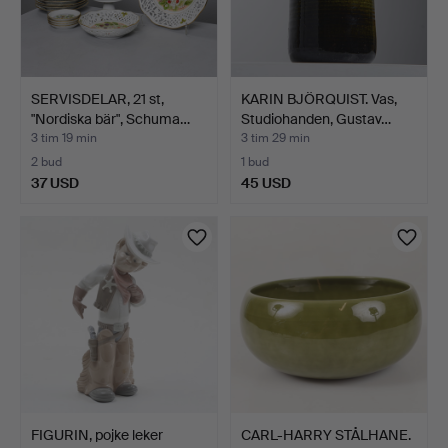
SERVISDELAR, 21 st,
KARIN BJÖRQUIST. Vas,
"Nordiska bär", Schuma…
Studiohanden, Gustav…
3 tim 19 min
3 tim 29 min
2 bud
1 bud
37 USD
45 USD
FIGURIN, pojke leker
CARL-HARRY STÅLHANE.