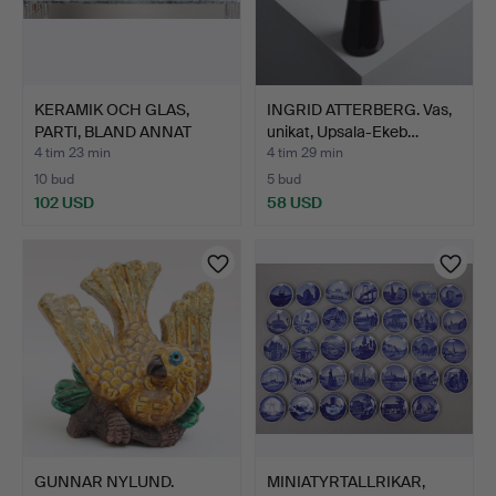
KERAMIK OCH GLAS,
INGRID ATTERBERG. Vas,
PARTI, BLAND ANNAT
unikat, Upsala-Ekeb…
DAVEN…
4 tim 23 min
4 tim 29 min
10 bud
5 bud
102 USD
58 USD
GUNNAR NYLUND.
MINIATYRTALLRIKAR,