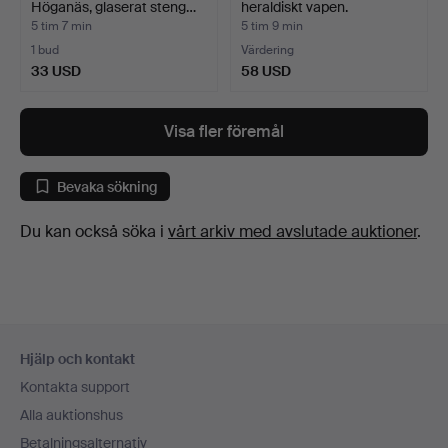
Höganäs, glaserat steng…
heraldiskt vapen.
5 tim 7 min
5 tim 9 min
1 bud
Värdering
33 USD
58 USD
Visa fler föremål
Bevaka sökning
Du kan också söka i
vårt arkiv med avslutade auktioner
.
Sidfotsnavigation
Hjälp och kontakt
Kontakta support
Alla auktionshus
Betalningsalternativ