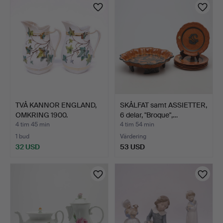
TVÅ KANNOR ENGLAND,
SKÅLFAT samt ASSIETTER,
OMKRING 1900.
6 delar, "Broque",…
4 tim 45 min
4 tim 54 min
1 bud
Värdering
32 USD
53 USD