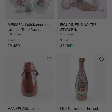
MEISSEN. Kaffekanna och
FIGURINER, NAO, TRE
tekanna 'Rote Rose…
STYCKEN.
5 tim 0 min
5 tim 7 min
1 bud
3 bud
29 USD
38 USD
HÄNKELVAS, jugend,
Likörflaska i porslin med