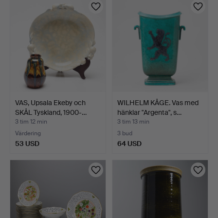
föremål
VAS, Upsala Ekeby och
WILHELM KÅGE. Vas med
SKÅL Tyskland, 1900-…
hänklar "Argenta", s…
3 tim 12 min
3 tim 13 min
Värdering
3 bud
53 USD
64 USD