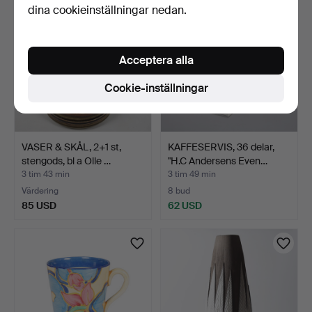
dina cookieinställningar nedan.
Acceptera alla
Cookie-inställningar
VASER & SKÅL, 2+1 st,
KAFFESERVIS, 36 delar,
stengods, bl a Olle …
"H.C Andersens Even…
3 tim 43 min
3 tim 49 min
Värdering
8 bud
85 USD
62 USD