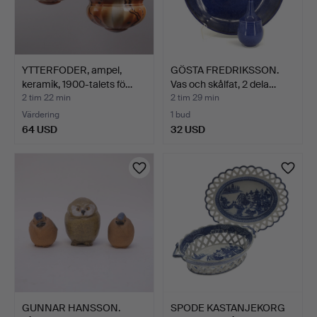
YTTERFODER, ampel,
GÖSTA FREDRIKSSON.
keramik, 1900-talets fö…
Vas och skålfat, 2 dela…
2 tim 22 min
2 tim 29 min
Värdering
1 bud
64 USD
32 USD
GUNNAR HANSSON.
SPODE KASTANJEKORG