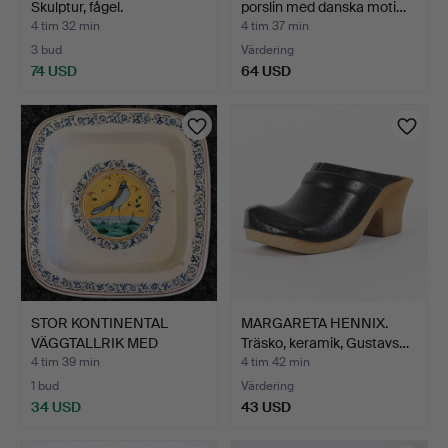
Skulptur, fågel.
porslin med danska moti…
4 tim 32 min
4 tim 37 min
3 bud
Värdering
74 USD
64 USD
STOR KONTINENTAL
MARGARETA HENNIX.
VÄGGTALLRIK MED
Träsko, keramik, Gustavs…
SÅNGFÅGEL…
4 tim 39 min
4 tim 42 min
1 bud
Värdering
34 USD
43 USD