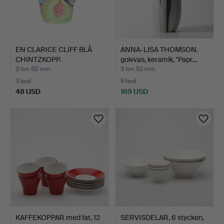
EN CLARICE CLIFF BLÅ
ANNA-LISA THOMSON.
CHINTZKOPP.
golvvas, keramik, "Papr…
3 tim 50 min
3 tim 52 min
3 bud
9 bud
48 USD
169 USD
KAFFEKOPPAR med fat, 12
SERVISDELAR, 6 stycken,