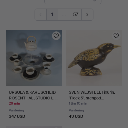
auktioner
1
…
57
URSULA & KARL SCHEID.
SVEN WEJSFELT. Figurin,
ROSENTHAL, STUDIO LI…
"Flock 5", stengod…
26 min
1 tim 10 min
Värdering
Värdering
347 USD
43 USD