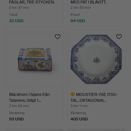
FÅGLAR, TRE STYCKEN.
MED FAT I BLÅVITT.
2 tim 37 min
2 tim 53 min
1 bud
6 bud
32 USD
84 USD
Bläckhorn i fajans från
MOUSTIER-FAT, 1700-
Talavera, tidigt 1…
TAL, OKTAGONAL.
2 tim 54 min
3 tim 1 min
Värdering
Värdering
93 USD
405 USD
Utvalt