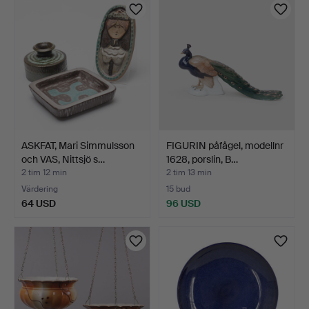
ASKFAT, Mari Simmulsson
FIGURIN påfågel, modellnr
och VAS, Nittsjö s…
1628, porslin, B…
2 tim 12 min
2 tim 13 min
Värdering
15 bud
64 USD
96 USD