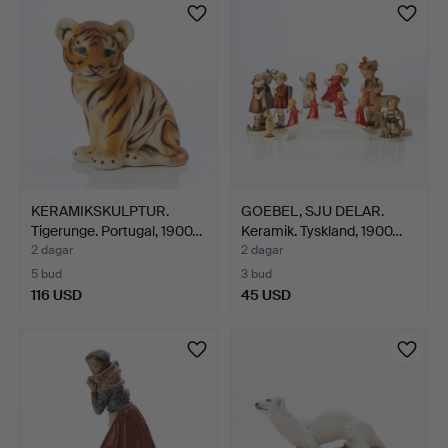
KERAMIKSKULPTUR.
GOEBEL, SJU DELAR.
Tigerunge. Portugal, 1900…
Keramik. Tyskland, 1900…
2 dagar
2 dagar
5 bud
3 bud
116 USD
45 USD