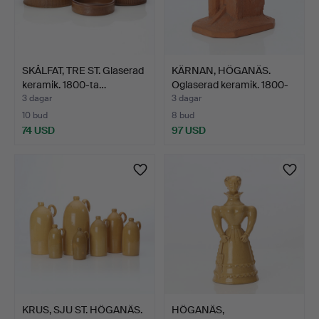
SKÅLFAT, TRE ST. Glaserad
KÄRNAN, HÖGANÄS.
keramik. 1800-ta…
Oglaserad keramik. 1800-
t…
3 dagar
3 dagar
10 bud
8 bud
74 USD
97 USD
KRUS, SJU ST. HÖGANÄS.
HÖGANÄS,