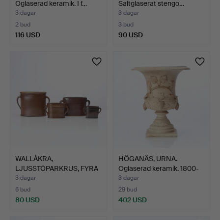
Oglaserad keramik. I f…
Saltglaserat stengo…
3 dagar
3 dagar
2 bud
3 bud
116 USD
90 USD
WALLÅKRA,
HÖGANÄS, URNA.
LJUSSTÖPARKRUS, FYRA
Oglaserad keramik. 1800-
ST. Saltgla…
tal.
3 dagar
3 dagar
6 bud
29 bud
80 USD
402 USD