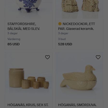
STAFFORDSHIRE,
NICKEDOCKOR, ETT
BÅLSKÅL MED SLEV.
PAR. Glaserad keramik.
Keramik. …
Hö…
3 dagar
3 dagar
Värdering
3 bud
85 USD
528 USD
Utvalt
föremål
HÖGANÄS, KRUS, SEX ST.
HÖGANÄS, SMÖRDUVA.