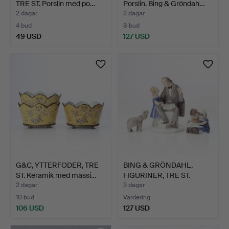
TRE ST. Porslin med po…
Porslin. Bing & Gröndah…
2 dagar
2 dagar
4 bud
8 bud
49 USD
127 USD
G&C, YTTERFODER, TRE
BING & GRÖNDAHL,
ST. Keramik med mässi…
FIGURINER, TRE ST.
Porsli…
2 dagar
3 dagar
10 bud
Värdering
106 USD
127 USD