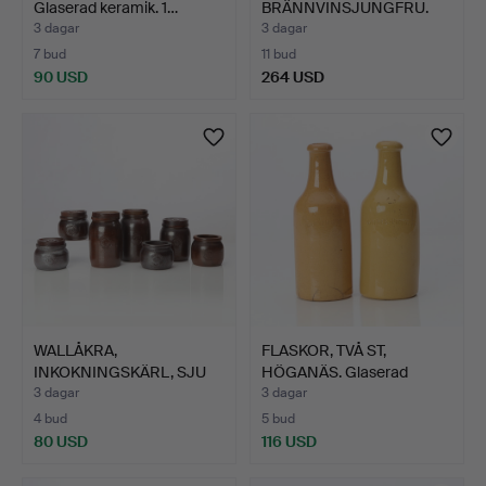
Glaserad keramik. 1…
BRÄNNVINSJUNGFRU.
Glaserad kerami…
3 dagar
3 dagar
7 bud
11 bud
90 USD
264 USD
WALLÅKRA,
FLASKOR, TVÅ ST,
INKOKNINGSKÄRL, SJU
HÖGANÄS. Glaserad
ST MED FEM S…
keramik…
3 dagar
3 dagar
4 bud
5 bud
80 USD
116 USD