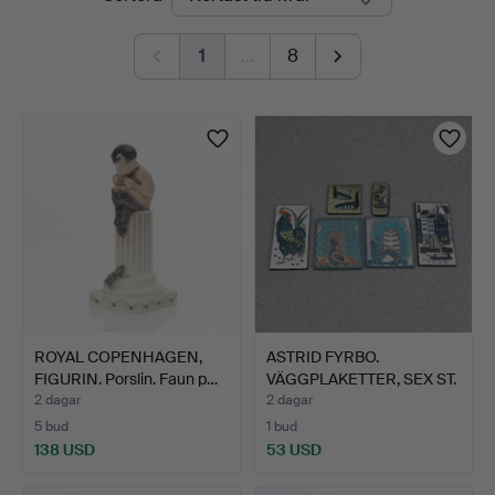
auktioner
1
…
8
ROYAL COPENHAGEN,
ASTRID FYRBO.
FIGURIN. Porslin. Faun p…
VÄGGPLAKETTER, SEX ST.
Glase…
2 dagar
2 dagar
5 bud
1 bud
138 USD
53 USD