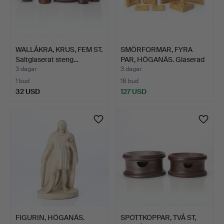
WALLÅKRA, KRUS, FEM ST.
SMÖRFORMAR, FYRA
Saltglaserat steng…
PAR, HÖGANÄS. Glaserad
ke…
3 dagar
3 dagar
1 bud
18 bud
32 USD
127 USD
FIGURIN, HÖGANÄS.
SPOTTKOPPAR, TVÅ ST,