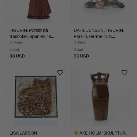
FIGURIN. Porslin på
DAHL JENSEN, FIGURIN.
träsockel. Spanien, 19…
Porslin. Hermelin. N…
2 dagar
2 dagar
2 bud
3 bud
38 USD
90 USD
LISA LARSON.
ÅKE HOLM. SKULPTUR.