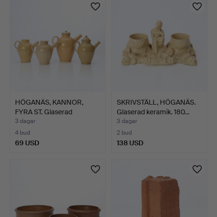
HÖGANÄS, KANNOR,
SKRIVSTÄLL, HÖGANÄS.
FYRA ST. Glaserad
Glaserad keramik. 180…
keramik…
3 dagar
3 dagar
4 bud
2 bud
69 USD
138 USD