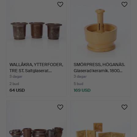
WALLÅKRA, YTTERFODER,
SMÖRPRESS, HÖGANÄS.
TRE ST. Saltglaserat…
Glaserad keramik. 1800…
3 dagar
3 dagar
2 bud
5 bud
64 USD
169 USD