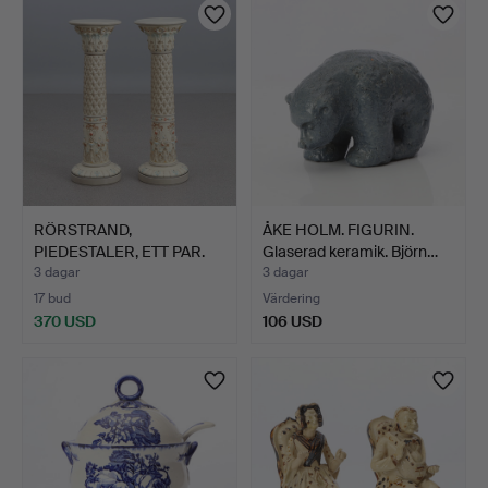
RÖRSTRAND,
ÅKE HOLM. FIGURIN.
PIEDESTALER, ETT PAR.
Glaserad keramik. Björn…
Flintgods…
3 dagar
3 dagar
17 bud
Värdering
370 USD
106 USD