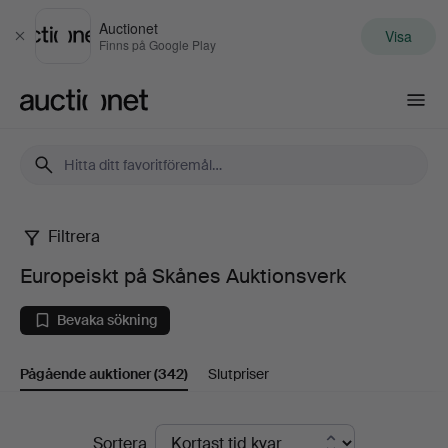
Auctionet
Visa
Stäng
Finns på Google Play
Auctionet.com
Filtrera
Europeiskt
Europeiskt på Skånes Auktionsverk
på
Bevaka sökning
Skånes
Pågående auktioner
(342)
Slutpriser
Auktionsverk
Pågående
Sortera