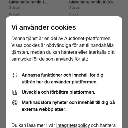
Glaserad keramik. 1…
Glaserad keramik. 1800-…
3 dagar
3 dagar
15 bud
6 bud
154 USD
359 USD
Vi använder cookies
Denna tjänst är en del av Auctionet-plattformen.
Vissa cookies är nödvändiga för att tillhandahålla
tjänsten, medan du kan hantera eller återkalla ditt
samtycke för de som används för att:
Anpassa funktioner och innehåll för dig
utifrån hur du använder plattformen.
Utveckla och förbättra plattformen.
HÖGANÄS, KRUS, FEM ST.
HÖGANÄS, KRUS, FEM ST.
Glaserad keramik. 1…
Glaserad keramik. 1…
Marknadsföra nyheter och innehåll till dig på
3 dagar
3 dagar
externa webbplatser.
16 bud
6 bud
138 USD
80 USD
Du kan läsa mer i vår
integritetspolicy
och hantera