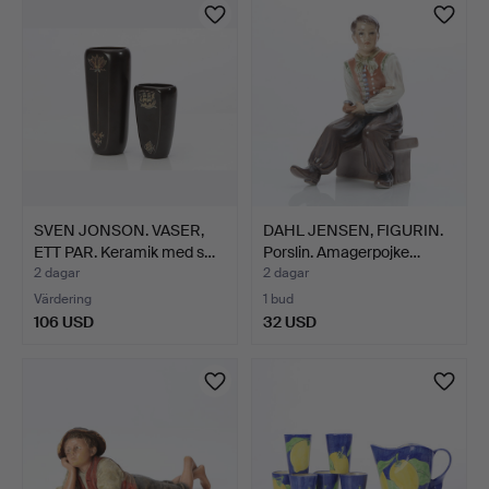
föremål
SVEN JONSON. VASER,
DAHL JENSEN, FIGURIN.
ETT PAR. Keramik med s…
Porslin. Amagerpojke…
2 dagar
2 dagar
Värdering
1 bud
106 USD
32 USD