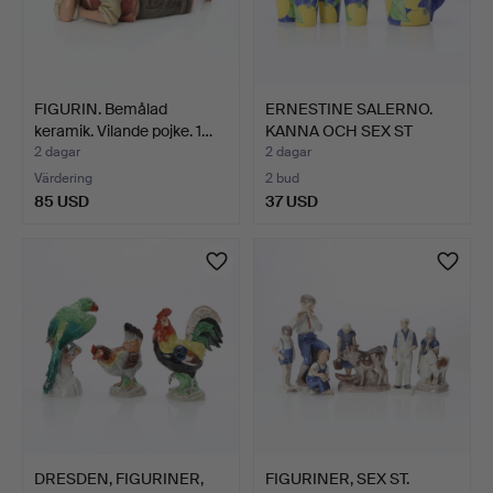
FIGURIN. Bemålad
ERNESTINE SALERNO.
keramik. Vilande pojke. 1…
KANNA OCH SEX ST
MUGGAR…
2 dagar
2 dagar
Värdering
2 bud
85 USD
37 USD
DRESDEN, FIGURINER,
FIGURINER, SEX ST.