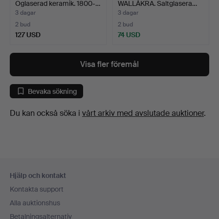
Oglaserad keramik. 1800-…
WALLÅKRA. Saltglasera…
3 dagar
3 dagar
2 bud
2 bud
127 USD
74 USD
Visa fler föremål
Bevaka sökning
Du kan också söka i
vårt arkiv med avslutade auktioner
.
Sidfotsnavigation
Hjälp och kontakt
Kontakta support
Alla auktionshus
Betalningsalternativ