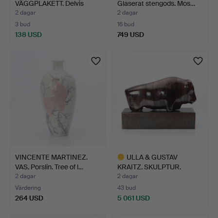
VÄGGPLAKETT. Delvis
Glaserat stengods. Mos…
glaserat …
2 dagar
2 dagar
3 bud
16 bud
138 USD
749 USD
Utvalt
föremål
VINCENTE MARTINEZ.
ULLA & GUSTAV
VAS. Porslin. Tree of l…
KRAITZ. SKULPTUR.
Glaserad k…
2 dagar
2 dagar
Värdering
43 bud
264 USD
5 061 USD
Utvalt