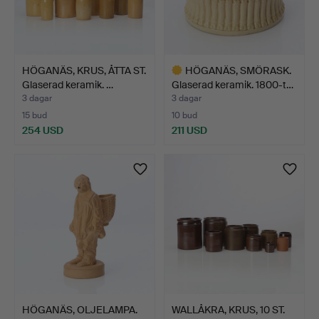
HÖGANÄS, KRUS, ÅTTA ST.
HÖGANÄS, SMÖRASK.
Glaserad keramik. …
Glaserad keramik. 1800-t…
3 dagar
3 dagar
15 bud
10 bud
254 USD
211 USD
Utvalt
föremål
HÖGANÄS, OLJELAMPA.
WALLÅKRA, KRUS, 10 ST.