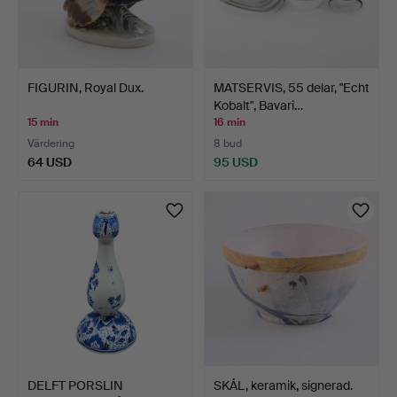
FIGURIN, Royal Dux.
MATSERVIS, 55 delar, "Echt
Kobalt", Bavari…
15 min
16 min
Värdering
8 bud
64 USD
95 USD
DELFT PORSLIN
SKÅL, keramik, signerad.