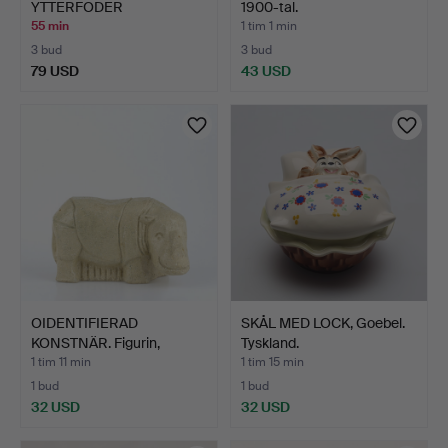
YTTERFODER
1900-tal.
Gustavsberg, 1895…
55 min
1 tim 1 min
3 bud
3 bud
79 USD
43 USD
OIDENTIFIERAD
SKÅL MED LOCK, Goebel.
KONSTNÄR. Figurin,
Tyskland.
flodhäst,…
1 tim 11 min
1 tim 15 min
1 bud
1 bud
32 USD
32 USD