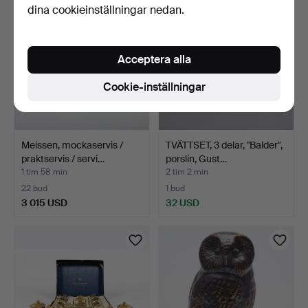
dina cookieinställningar nedan.
Acceptera alla
Cookie-inställningar
Meissen, mockaservis /
TVÄTTSET, 3 delar, "Balder",
praktservis / servi…
porslin, Gust…
1 tim 58 min
2 tim 2 min
22 bud
1 bud
3 015 USD
32 USD