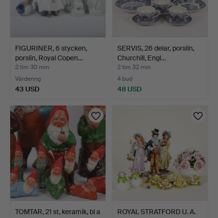
FIGURINER, 6 stycken,
SERVIS, 26 delar, porslin,
porslin, Royal Copen…
Churchill, Engl…
2 tim 30 min
2 tim 32 min
Värdering
4 bud
43 USD
48 USD
TOMTAR, 21 st, keramik, bl a
ROYAL STRATFORD U. A.