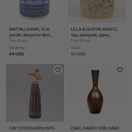
MATTALLRIKAR, 12 st.
ULLA & GUSTAV KRAITZ.
porslin, Bauscher Wei…
Vas, stengods, signe…
1 tim 31 min
1 tim 32 min
Värdering
5 bud
64 USD
53 USD
CAY CEDERGREN (1913-
CARL HARRY STÅLHANE.