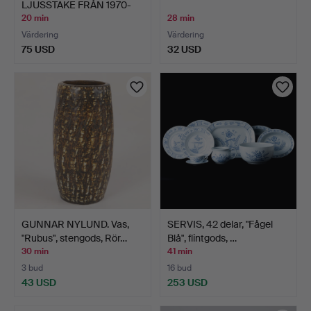
LJUSSTAKE FRÅN 1970-
TALET.
20 min
28 min
Värdering
Värdering
75 USD
32 USD
GUNNAR NYLUND. Vas,
SERVIS, 42 delar, "Fågel
"Rubus", stengods, Rör…
Blå", flintgods, …
30 min
41 min
3 bud
16 bud
43 USD
253 USD