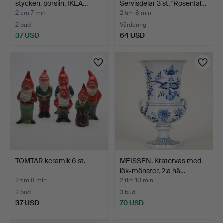
stycken, porslin, IKEA…
Servisdelar 3 st, "Rosenfäl…
2 tim 7 min
2 tim 8 min
2 bud
Värdering
37 USD
64 USD
TOMTAR keramik 6 st.
MEISSEN. Kratervas med
lök-mönster, 2:a hä…
2 tim 8 min
2 tim 10 min
2 bud
3 bud
37 USD
70 USD