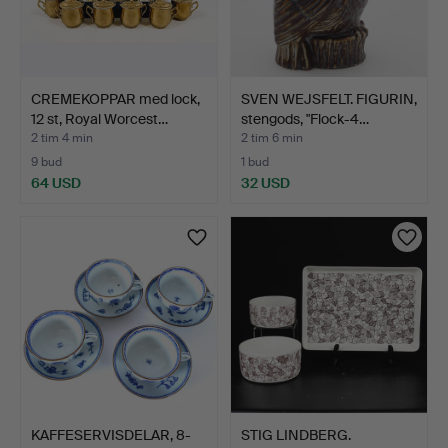
CREMEKOPPAR med lock,
SVEN WEJSFELT. FIGURIN,
12 st, Royal Worcest…
stengods, "Flock-4…
2 tim 4 min
2 tim 6 min
9 bud
1 bud
64 USD
32 USD
KAFFESERVISDELAR, 8-
STIG LINDBERG.