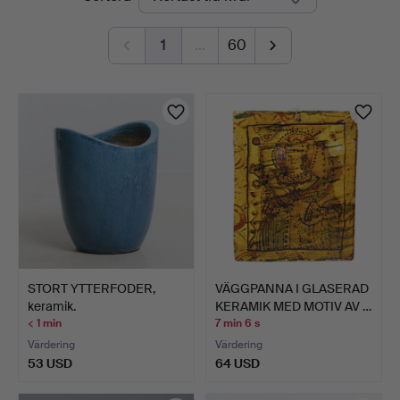
auktioner
1
…
60
STORT YTTERFODER,
VÄGGPANNA I GLASERAD
keramik.
KERAMIK MED MOTIV AV …
< 1 min
7 min 6 s
Värdering
Värdering
53 USD
64 USD