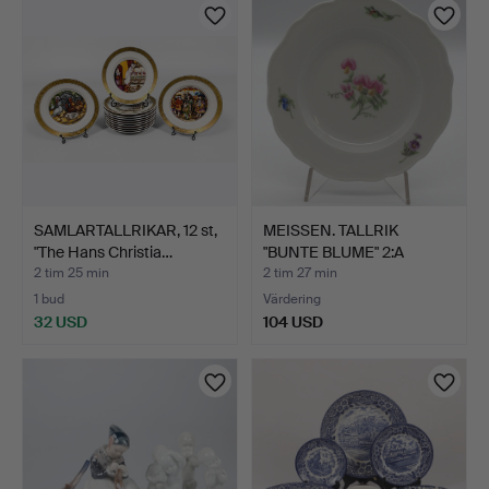
föremål
SAMLARTALLRIKAR, 12 st,
MEISSEN. TALLRIK
"The Hans Christia…
"BUNTE BLUME" 2:A
SORTERI…
2 tim 25 min
2 tim 27 min
1 bud
Värdering
32 USD
104 USD