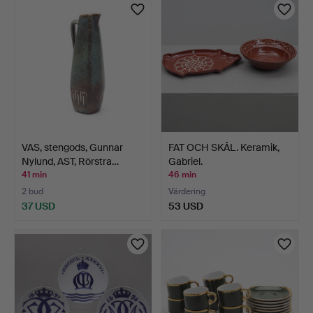
VAS, stengods, Gunnar
FAT OCH SKÅL. Keramik,
Nylund, AST, Rörstra…
Gabriel.
41 min
46 min
2 bud
Värdering
37 USD
53 USD