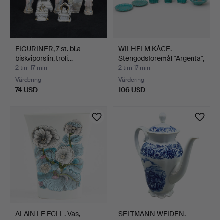
FIGURINER, 7 st. bl.a
WILHELM KÅGE.
biskviporslin, troli…
Stengodsföremål "Argenta",
6…
2 tim 17 min
2 tim 17 min
Värdering
Värdering
74 USD
106 USD
ALAIN LE FOLL. Vas,
SELTMANN WEIDEN.