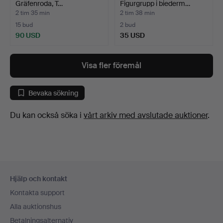
Gräfenroda, T…
Figurgrupp i biederm…
2 tim 35 min
2 tim 38 min
15 bud
2 bud
90 USD
35 USD
Visa fler föremål
Bevaka sökning
Du kan också söka i
vårt arkiv med avslutade auktioner
.
Sidfotsnavigation
Hjälp och kontakt
Kontakta support
Alla auktionshus
Betalningsalternativ