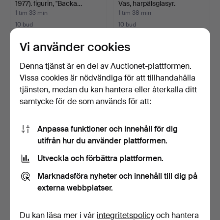
1977). figurin, "Backa…
Vas, harpälsglasyr.
1 tim 33 min
1 tim 38 min
10 bud
10 bud
64 USD
316 USD
Vi använder cookies
Denna tjänst är en del av Auctionet-plattformen.
Vissa cookies är nödvändiga för att tillhandahålla
tjänsten, medan du kan hantera eller återkalla ditt
samtycke för de som används för att:
Anpassa funktioner och innehåll för dig
utifrån hur du använder plattformen.
Utveckla och förbättra plattformen.
MINNESTALLRIK, Royal
MINNESTALLRIKAR, Royal
Copenhagen, 50 års ju…
Copenhagen, 3 st.
Marknadsföra nyheter och innehåll till dig på
1 tim 48 min
1 tim 57 min
externa webbplatser.
1 bud
4 bud
22 USD
32 USD
Du kan läsa mer i vår
integritetspolicy
och hantera