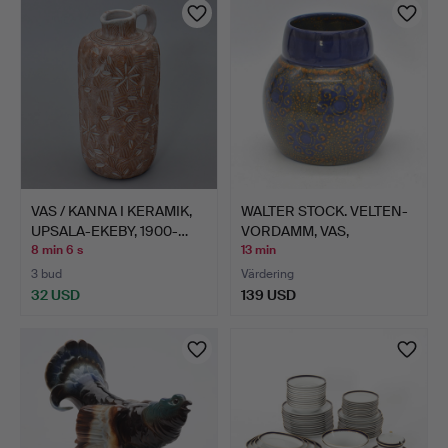
VAS / KANNA I KERAMIK,
WALTER STOCK. VELTEN-
UPSALA-EKEBY, 1900-…
VORDAMM, VAS,
STENGOD…
8 min 6 s
13 min
3 bud
Värdering
32 USD
139 USD