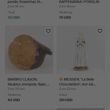
porslin, Rosenthal, St…
KAFFEKANNA I PORSLIN
UR S…
2 tim 18 min
2 tim 19 min
1 bud
Värdering
32 USD
75 USD
BARBRO CLASON.
MEISSEN. "La Belle
Skulptur, stengods, fågel, …
Chocolatière", stor säl…
2 tim 20 min
2 tim 22 min
Värdering
4 bud
43 USD
210 USD
Utvalt