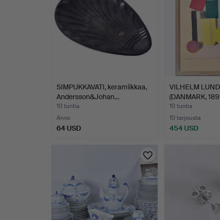
SIMPUKKAVATI, keramiikkaa,
VILHELM LUN
Andersson&Johan…
(DANMARK, 1893
10 tuntia
10 tuntia
Arvio
10 tarjousta
64 USD
454 USD