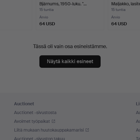
Bjärnums, 1950-luku. "…
Maljakko, lasit
15 tuntia
15 tuntia
Arvio
Arvio
64 USD
64 USD
Tässä oli vain osa esineistämme.
Näytä kaikki esineet
Auctionet
Li
Auctionet -sivustosta
A
Avoimet työpaikat
Au
Liitä mukaan huutokauppakamarisi
A
Auctionet -sivuston takuu
Ta