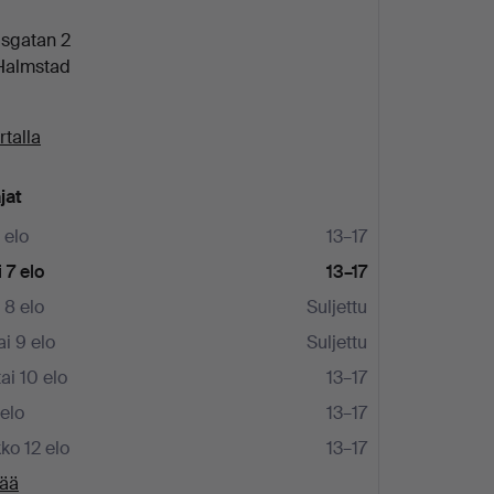
dsgatan 2
Halmstad
rtalla
jat
 elo
13–17
 7 elo
13–17
 8 elo
Suljettu
i 9 elo
Suljettu
i 10 elo
13–17
 elo
13–17
ko 12 elo
13–17
sää