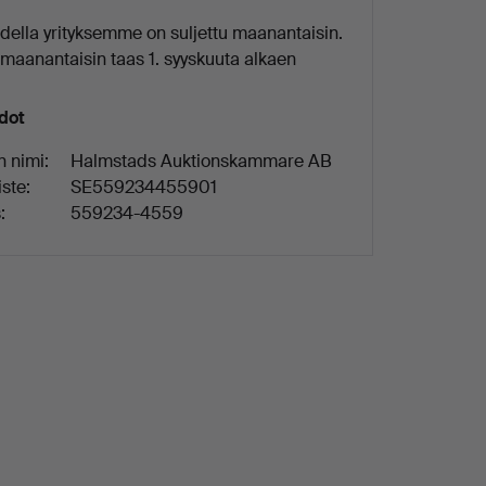
ella yrityksemme on suljettu maanantaisin.
maanantaisin taas 1. syyskuuta alkaen
edot
n nimi:
Halmstads Auktionskammare AB
ste:
SE559234455901
:
559234-4559