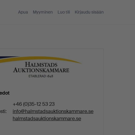
Apua
Myyminen
Luo tili
Kirjaudu sisään
iedot
+46 (0)35-12 53 23
ti:
info@halmstadsauktionskammare.se
halmstadsauktionskammare.se