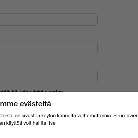
htävää kotiarviointia varten.
mme evästeitä
teistä on sivuston käytön kannalta välttämättömiä. Seuraavie
n käyttöä voit hallita itse:
an yhteyttä arvioinnista.