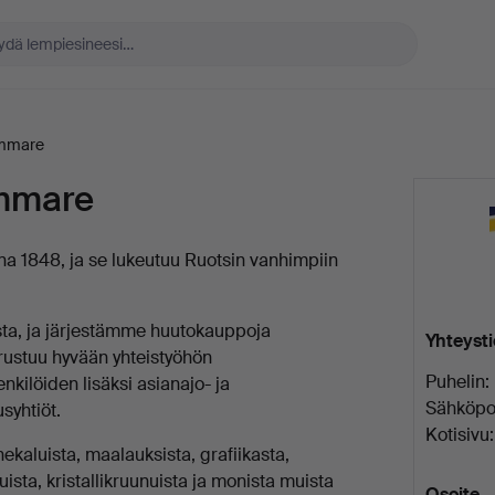
ammare
mmare
a 1848, ja se lukeutuu Ruotsin vanhimpiin
ta, ja järjestämme huutokauppoja
Yhteyst
rustuu hyvään yhteistyöhön
Puhelin:
nkilöiden lisäksi asianajo- ja
Sähköpos
syhtiöt.
Kotisivu:
ekaluista, maalauksista, grafiikasta,
ruista, kristallikruunuista ja monista muista
Osoite