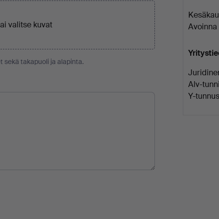
Kesäkaud
tai
valitse kuvat
Avoinna 
Yritysti
t sekä takapuoli ja alapinta.
Juridine
Alv-tunni
Y-tunnus