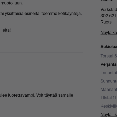
 muotoiluun.
Verksta
i yksittäisiä esineitä, teemme kotikäyntejä,
302 62 
Ruotsi
leita!
Näytä ka
Aukioloa
Torstai 6
Perjantai
Lauantai
Sunnunta
Maananta
ulee luotettavampi. Voit täyttää samalle
Tiistai 11
Keskiviik
Näytä li