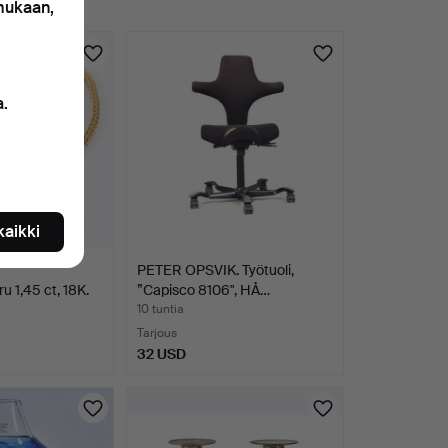
 mukaan,
a.
 kaikki
PETER OPSVIK. Työtuoli,
u 1,45 ct, 18K.
”Capisco 8106", HÅ…
10 tuntia
Tarjous
32 USD