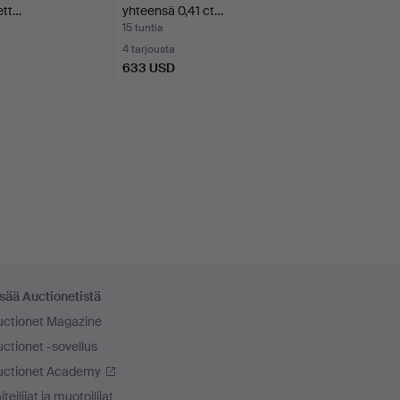
ett…
yhteensä 0,41 ct…
15 tuntia
4 tarjousta
633 USD
sää Auctionetistä
uctionet Magazine
ctionet -sovellus
uctionet Academy
iteilijat ja muotoilijat