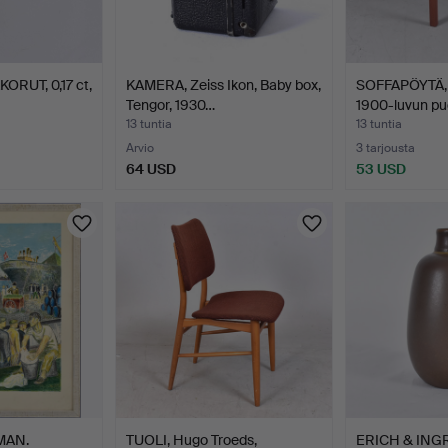
ORUT, 0,17 ct,
KAMERA, Zeiss Ikon, Baby box,
SOFFAPÖYTÄ, p
Tengor, 1930…
1900-luvun pu
13 tuntia
13 tuntia
Arvio
3 tarjousta
64 USD
53 USD
MAN.
TUOLI, Hugo Troeds,
ERICH & INGR