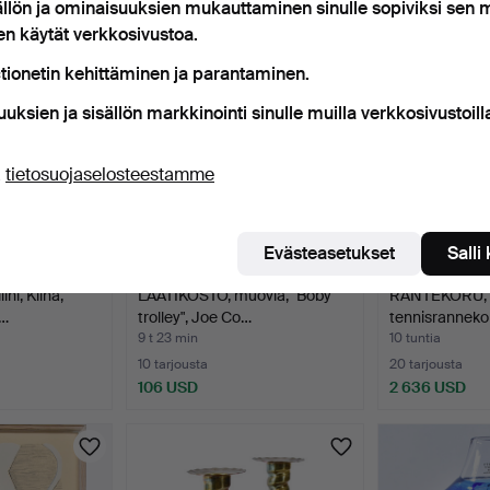
ällön ja ominaisuuksien mukauttaminen sinulle sopiviksi sen
en käytät verkkosivustoa.
tionetin kehittäminen ja parantaminen.
uuksien ja sisällön markkinointi sinulle muilla verkkosivustoill
ä
tietosuojaselosteestamme
Evästeasetukset
Salli
ni, Kiina,
LAATIKOSTO, muovia, "Boby
RANTEKORU,
i…
trolley", Joe Co…
tennisrannekor
9 t 23 min
10 tuntia
10 tarjousta
20 tarjousta
106 USD
2 636 USD