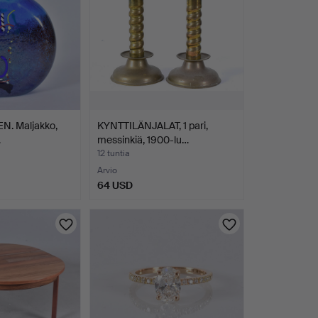
N. Maljakko,
KYNTTILÄNJALAT, 1 pari,
…
messinkiä, 1900-lu…
12 tuntia
Arvio
64 USD