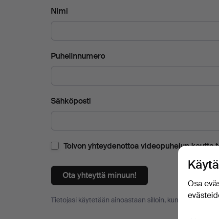
Nimi
Puhelinnumero
Sähköposti
Toivon yhteydenottoa videopuhelun kautta te
Käytä
Ota yhteyttä minuun!
Osa eväs
evästeide
Tietojasi käytetään ainoastaan silloin, kun sinuun oteta