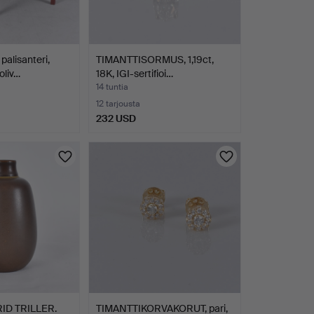
alisanteri,
TIMANTTISORMUS, 1,19ct,
oliv…
18K, IGI-sertifioi…
14 tuntia
12 tarjousta
232 USD
ID TRILLER.
TIMANTTIKORVAKORUT, pari,