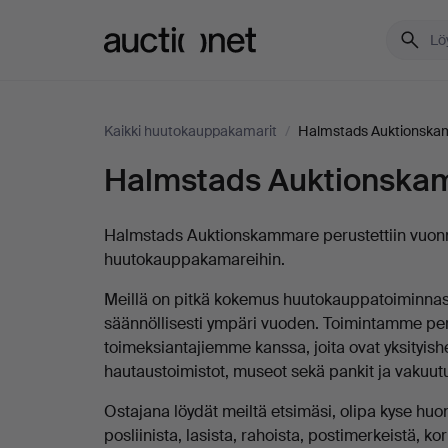
Auctionet.com
Kaikki huutokauppakamarit
/
Halmstads Auktionsk
Halmstads Auktionska
Kuvaus
Halmstads
Auktionskammare
Halmstads Auktionskammare perustettiin vuonn
huutokauppakamareihin.
Meillä on pitkä kokemus huutokauppatoiminnas
säännöllisesti ympäri vuoden. Toimintamme pe
toimeksiantajiemme kanssa, joita ovat yksityishe
hautaustoimistot, museot sekä pankit ja vakuutu
Ostajana löydät meiltä etsimäsi, olipa kyse huon
posliinista, lasista, rahoista, postimerkeistä, ko