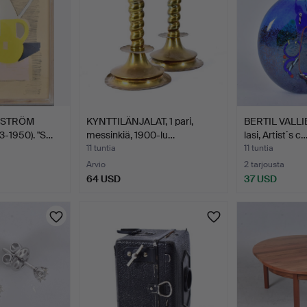
DSTRÖM
KYNTTILÄNJALAT, 1 pari,
BERTIL VALLIE
-1950). "S…
messinkiä, 1900-lu…
lasi, Artist´s c
11 tuntia
11 tuntia
Arvio
2 tarjousta
64 USD
37 USD