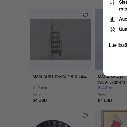
Sis
mit
Esineet
Auc
Uut
Lue lisä
MAALAUSTIKKAAT, 1900-luku.
MALJAKKO, poslii
1900-luvun ens
9 t 17 min
9 t 20 min
Arvio
Arvio
64 USD
64 USD