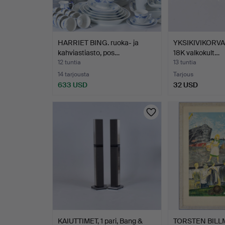
HARRIET BING. ruoka- ja
YKSIKIVIKORVAK
kahviastiasto, pos…
18K valkokult…
12 tuntia
13 tuntia
14 tarjousta
Tarjous
633 USD
32 USD
KAIUTTIMET, 1 pari, Bang &
TORSTEN BILL