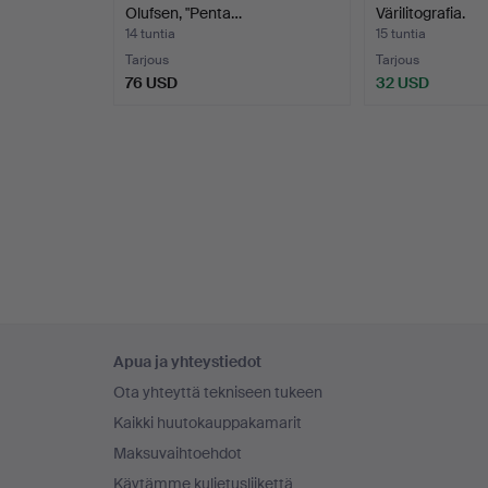
Olufsen, "Penta…
Värilitografia.
14 tuntia
15 tuntia
Tarjous
Tarjous
76 USD
32 USD
Alatunnistenavigaatio
Apua ja yhteystiedot
Ota yhteyttä tekniseen tukeen
Kaikki huutokauppakamarit
Maksuvaihtoehdot
Käytämme kuljetusliikettä