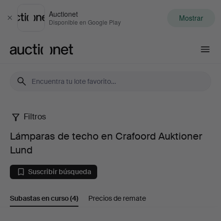
Auctionet
Mostrar
Cerrar
Disponible en Google Play
Auctionet.com
Filtros
Lámparas
Lámparas de techo en Crafoord Auktioner
de
Lund
techo
Suscribir búsqueda
en
Subastas en curso
(4)
Precios de remate
Crafoord