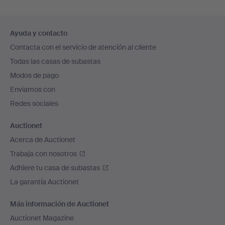
Navegación
Ayuda y contacto
en
Contacta con el servicio de atención al cliente
el
Todas las casas de subastas
pie
Modos de pago
de
Enviamos con
página
Redes sociales
Auctionet
Acerca de Auctionet
Trabaja con nosotros
Adhiere tu casa de subastas
La garantía Auctionet
Más información de Auctionet
Auctionet Magazine