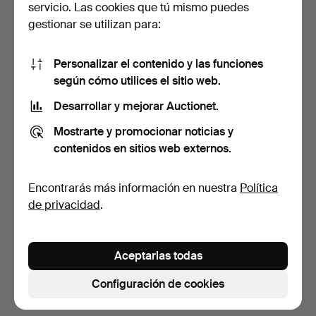
servicio. Las cookies que tú mismo puedes
gestionar se utilizan para:
Personalizar el contenido y las funciones
según cómo utilices el sitio web.
Desarrollar y mejorar Auctionet.
LÁMPARA DE TECHO,
CHRISTOPHE MATHIEU.
Mostrarte y promocionar noticias y
JUGEND, PRINCIPIOS DEL
LÁMPARA DE TECHO,
contenidos en sitios web externos.
S…
"DIS…
3 días
5 días
5 pujas
Estimación
Encontrarás más información en nuestra
Política
788 USD
316 USD
de privacidad
.
Lote
seleccionado
Suscribir búsqueda
Aceptarlas todas
También puedes buscar en
nuestro archivo de
subastas concluidas
.
Configuración de cookies