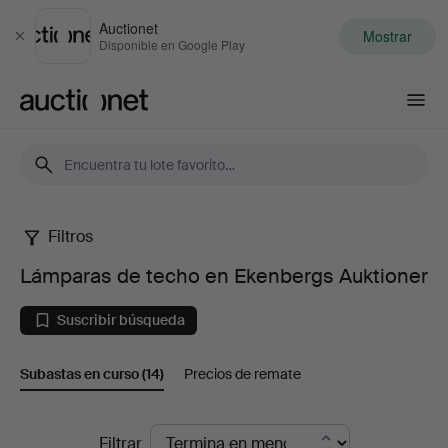
Auctionet
Mostrar
Cerrar
Disponible en Google Play
Auctionet.com
Filtros
Lámparas
Lámparas de techo en Ekenbergs Auktioner
de
Suscribir búsqueda
techo
Subastas en curso
(14)
Precios de remate
en
Ekenbergs
Subastas
Filtrar