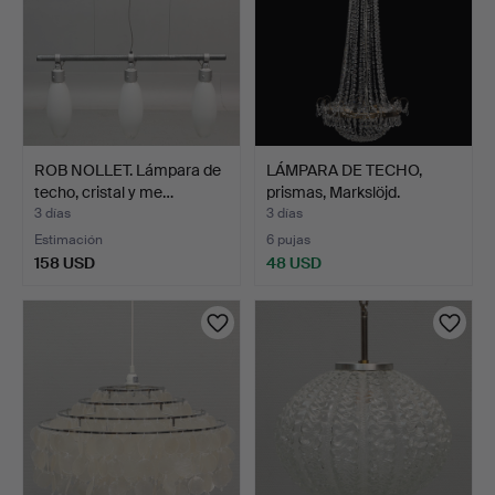
ROB NOLLET. Lámpara de
LÁMPARA DE TECHO,
techo, cristal y me…
prismas, Markslöjd.
3 días
3 días
Estimación
6 pujas
158 USD
48 USD