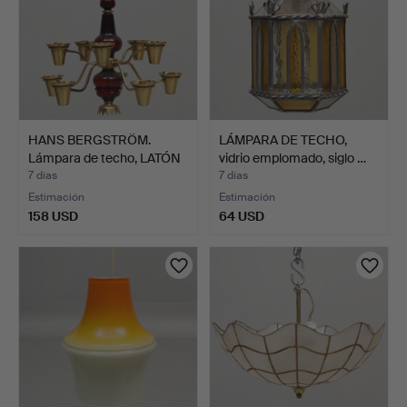
HANS BERGSTRÖM.
LÁMPARA DE TECHO,
Lámpara de techo, LATÓN
vidrio emplomado, siglo …
y …
7 días
7 días
Estimación
Estimación
158 USD
64 USD