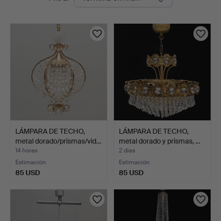
en
Auktioner
curso
LÁMPARA DE TECHO,
LÁMPARA DE TECHO,
metal dorado/prismas/vid…
metal dorado y prismas, …
14 horas
2 días
Estimación
Estimación
85 USD
85 USD