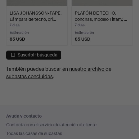
LISA JOHANSSON-PAPE.
PLAFÓN DE TECHO,
Lámpara de techo, cri…
conchas, modelo Tiffany, …
7 días
7 días
Estimación
Estimación
85 USD
85 USD
Suscribir búsqueda
También puedes buscar en
nuestro archivo de
subastas concluidas
.
Navegación
Ayuda y contacto
en
Contacta con el servicio de atención al cliente
el
Todas las casas de subastas
pie