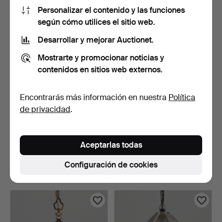
85 USD
106 USD
Personalizar el contenido y las funciones
según cómo utilices el sitio web.
Desarrollar y mejorar Auctionet.
Mostrarte y promocionar noticias y
contenidos en sitios web externos.
Encontrarás más información en nuestra
Política
de privacidad
.
LARS BESSFELT. Lámpara
HANS BERGSTRÖM.
de techo, metal y c…
Lámpara de techo, LATÓN
Aceptarlas todas
y …
6 días
7 días
Estimación
Estimación
Configuración de cookies
85 USD
127 USD