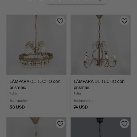
en
Auktionshall
curso
LÁMPARA DE TECHO con
LÁMPARA DE TECHO con
prismas.
prismas.
1 día
1 día
Estimación
Estimación
53 USD
74 USD