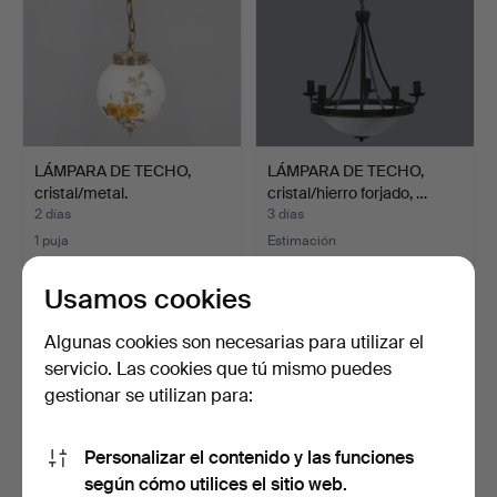
LÁMPARA DE TECHO,
LÁMPARA DE TECHO,
cristal/metal.
cristal/hierro forjado, …
2 días
3 días
1 puja
Estimación
32 USD
85 USD
Usamos cookies
Algunas cookies son necesarias para utilizar el
servicio. Las cookies que tú mismo puedes
gestionar se utilizan para:
Personalizar el contenido y las funciones
según cómo utilices el sitio web.