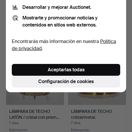
Desarrollar y mejorar Auctionet.
LÁMPARAS, un par,
LÁMPARA DE TECHO
Mostrarte y promocionar noticias y
vidrio/metal, contemporá…
cristal/metal.
4 días
6 días
contenidos en sitios web externos.
Estimación
Estimación
64 USD
85 USD
Encontrarás más información en nuestra
Política
de privacidad
.
Aceptarlas todas
Configuración de cookies
LÁMPARA DE TECHO
LÁMPARA DE TECHO
LATÓN / cristal con prism…
cristal/metal.
7 días
7 días
Estimación
Estimación