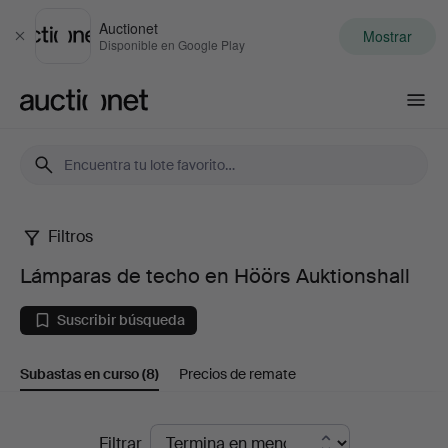
Auctionet
Mostrar
Cerrar
Disponible en Google Play
Auctionet.com
Filtros
Lámparas
Lámparas de techo en Höörs Auktionshall
de
Suscribir búsqueda
techo
Subastas en curso
(8)
Precios de remate
en
Höörs
Subastas
Filtrar