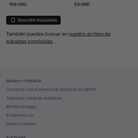
159 USD
53 USD
Suscribir búsqueda
También puedes buscar en
nuestro archivo de
subastas concluidas
.
Navegación
Ayuda y contacto
en
Contacta con el servicio de atención al cliente
el
Todas las casas de subastas
pie
Modos de pago
de
Enviamos con
página
Redes sociales
Auctionet