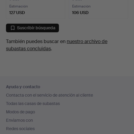
Estimación
Estimación
127 USD
106 USD
Suscribir búsqueda
También puedes buscar en
nuestro archivo de
subastas concluidas
.
Navegación
Ayuda y contacto
en
Contacta con el servicio de atención al cliente
el
Todas las casas de subastas
pie
Modos de pago
de
Enviamos con
página
Redes sociales