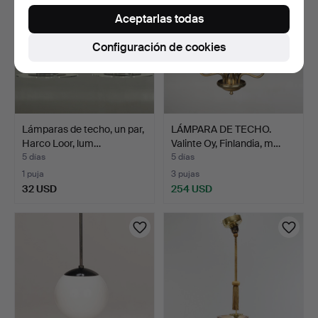
Aceptarlas todas
Configuración de cookies
Lámparas de techo, un par,
LÁMPARA DE TECHO.
Harco Loor, lum…
Valinte Oy, Finlandia, m…
5 días
5 días
1 puja
3 pujas
32 USD
254 USD