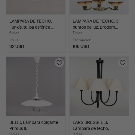
LÁMPARA DE TECHO,
LÁMPARA DE TECHO, 3
Funkis, tulipa esférica,…
puntos de luz, Brödern…
6 días
7 días
1 puja
Estimación
32 USD
106 USD
BELID, Lámpara colgante
LARS BRESSFELT.
Primus II.
Lámpara de techo,
segunda …
9 días
9 días