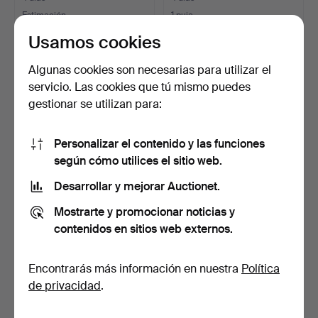
Estimación
1 puja
264 USD
43 USD
Usamos cookies
Algunas cookies son necesarias para utilizar el
servicio. Las cookies que tú mismo puedes
gestionar se utilizan para:
Personalizar el contenido y las funciones
según cómo utilices el sitio web.
Desarrollar y mejorar Auctionet.
OLLE LUNDBERG.
LÁMPARA DE TECHO,
Mostrarte y promocionar noticias y
Lámpara de techo
lámpara de flecos, siglo…
contenidos en sitios web externos.
"Megalo", …
5 días
5 días
Estimación
Estimación
Encontrarás más información en nuestra
Política
159 USD
106 USD
de privacidad
.