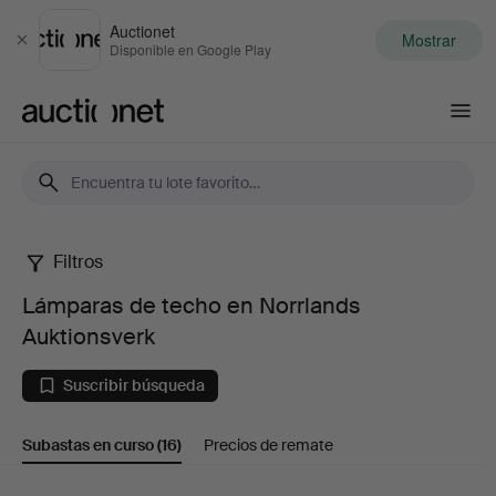
Auctionet
Mostrar
Cerrar
Disponible en Google Play
Auctionet.com
Filtros
Lámparas
Lámparas de techo en Norrlands
de
Auktionsverk
techo
Suscribir búsqueda
en
Subastas en curso
(16)
Precios de remate
Norrlands