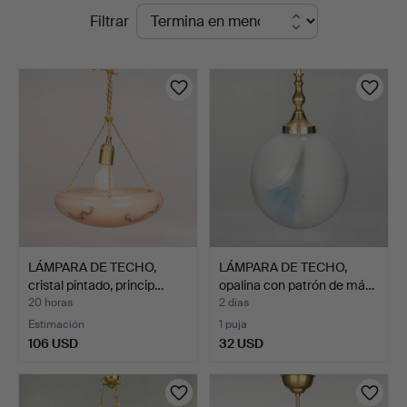
Subastas
Filtrar
Auktionsverk
en
curso
LÁMPARA DE TECHO,
LÁMPARA DE TECHO,
cristal pintado, princip…
opalina con patrón de má…
20 horas
2 días
Estimación
1 puja
106 USD
32 USD