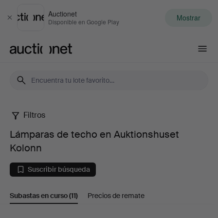
Auctionet
Mostrar
Cerrar
Disponible en Google Play
Auctionet.com
Filtros
Lámparas
Lámparas de techo en Auktionshuset
de
Kolonn
techo
Suscribir búsqueda
en
Subastas en curso
(11)
Precios de remate
Auktionshuset