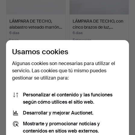
LÁMPARA DE TECHO,
LÁMPARA DE TECHO, con
alabastro veteado marrón…
cinco brazos de luz,…
6 días
6 días
1 puja
Estimación
37 USD
422 USD
Usamos cookies
Algunas cookies son necesarias para utilizar el
servicio. Las cookies que tú mismo puedes
gestionar se utilizan para:
Personalizar el contenido y las funciones
según cómo utilices el sitio web.
Desarrollar y mejorar Auctionet.
LÁMPARA DE TECHO,
HANS-AGNE JAKOBSSON.
Mostrarte y promocionar noticias y
mediados del siglo XX.
Lámparas de techo/lám…
contenidos en sitios web externos.
6 días
7 días