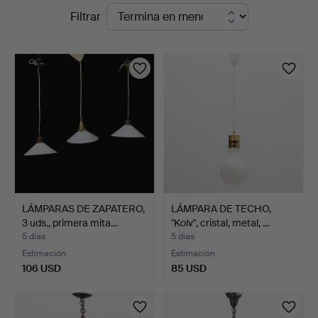
Subastas
Filtrar
Kolonn
en
curso
LÁMPARAS DE ZAPATERO,
LÁMPARA DE TECHO,
3 uds., primera mita…
"Kolv", cristal, metal, …
5 días
5 días
Estimación
Estimación
106 USD
85 USD