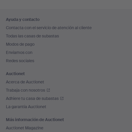
Navegación
Ayuda y contacto
en
Contacta con el servicio de atención al cliente
el
Todas las casas de subastas
pie
Modos de pago
de
Enviamos con
página
Redes sociales
Auctionet
Acerca de Auctionet
Trabaja con nosotros
Adhiere tu casa de subastas
La garantía Auctionet
Más información de Auctionet
Auctionet Magazine