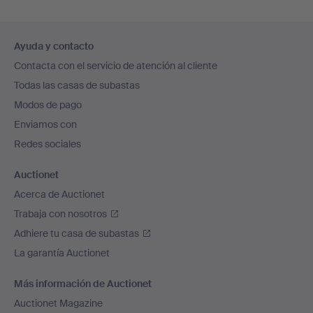
Navegación
Ayuda y contacto
en
Contacta con el servicio de atención al cliente
el
Todas las casas de subastas
pie
Modos de pago
de
Enviamos con
página
Redes sociales
Auctionet
Acerca de Auctionet
Trabaja con nosotros
Adhiere tu casa de subastas
La garantía Auctionet
Más información de Auctionet
Auctionet Magazine