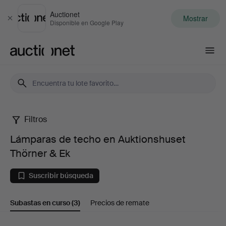
Auctionet
Mostrar
Cerrar
Disponible en Google Play
Auctionet.com
Filtros
Lámparas
Lámparas de techo en Auktionshuset
de
Thörner & Ek
techo
Suscribir búsqueda
en
Subastas en curso
(3)
Precios de remate
Auktionshuset