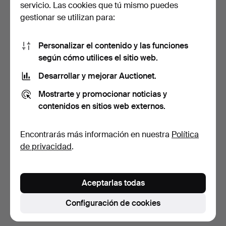
servicio. Las cookies que tú mismo puedes
gestionar se utilizan para:
Personalizar el contenido y las funciones
según cómo utilices el sitio web.
Desarrollar y mejorar Auctionet.
LÁMPARA DE TECHO,
Mostrarte y promocionar noticias y
altura excluyendo cadena…
contenidos en sitios web externos.
8 días
Estimación
Encontrarás más información en nuestra
Política
53 USD
de privacidad
.
Suscribir búsqueda
Aceptarlas todas
También puedes buscar en
nuestro archivo de
subastas concluidas
.
Configuración de cookies