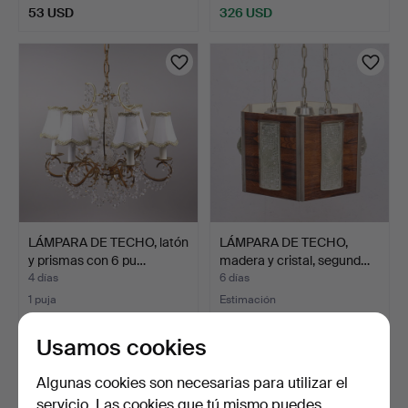
53 USD
326 USD
LÁMPARA DE TECHO, latón
LÁMPARA DE TECHO,
y prismas con 6 pu…
madera y cristal, segund…
4 días
6 días
1 puja
Estimación
22 USD
64 USD
Usamos cookies
Algunas cookies son necesarias para utilizar el
servicio. Las cookies que tú mismo puedes