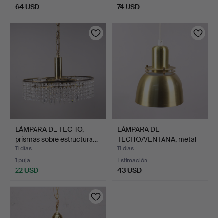
64 USD
74 USD
LÁMPARA DE TECHO,
LÁMPARA DE
prismas sobre estructura…
TECHO/VENTANA, metal
dorado, dé…
11 días
11 días
1 puja
Estimación
22 USD
43 USD