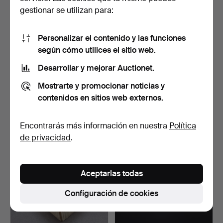
gestionar se utilizan para:
Personalizar el contenido y las funciones
según cómo utilices el sitio web.
Desarrollar y mejorar Auctionet.
LÁMPARA DE LUZ DE
LÁMPARA DE TECHO,
Mostrarte y promocionar noticias y
LUNA, vidrio y metal, ca…
Vitrika, Dinamarca, mode…
7 días
7 días
contenidos en sitios web externos.
6 pujas
3 pujas
95 USD
32 USD
Encontrarás más información en nuestra
Política
de privacidad
.
Aceptarlas todas
Configuración de cookies