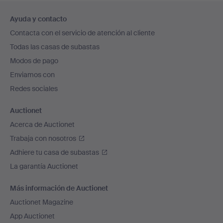
Navegación
Ayuda y contacto
en
Contacta con el servicio de atención al cliente
el
Todas las casas de subastas
pie
Modos de pago
de
Enviamos con
página
Redes sociales
Auctionet
Acerca de Auctionet
Trabaja con nosotros
Adhiere tu casa de subastas
La garantía Auctionet
Más información de Auctionet
Auctionet Magazine
App Auctionet