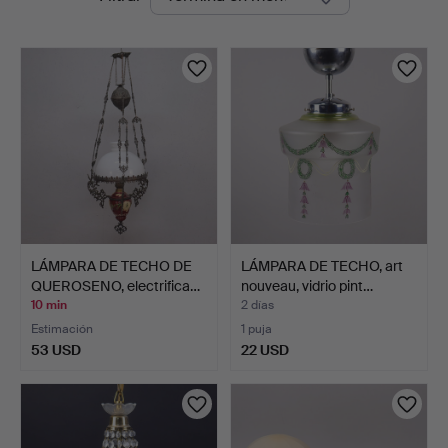
en
Auktioner
curso
LÁMPARA DE TECHO DE
LÁMPARA DE TECHO, art
QUEROSENO, electrifica…
nouveau, vidrio pint…
10 min
2 días
Estimación
1 puja
53 USD
22 USD