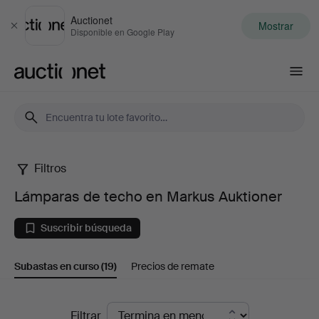
Auctionet
Mostrar
Cerrar
Disponible en Google Play
Auctionet.com
Filtros
Lámparas
Lámparas de techo en Markus Auktioner
de
Suscribir búsqueda
techo
Subastas en curso
(19)
Precios de remate
en
Markus
Subastas
Filtrar