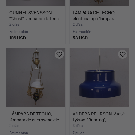
GUNNEL SVENSSON.
LÁMPARA DE TECHO,
"Ghost", lámparas de tech…
eléctrica tipo "lámpara …
2 días
2 días
Estimación
Estimación
106 USD
53 USD
LÁMPARA DE TECHO,
ANDERS PEHRSON. Ateljé
lámpara de queroseno ele…
Lyktan, "Bumling", …
2 días
3 días
Estimación
7 pujas