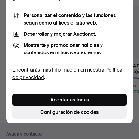
Personalizar el contenido y las funciones
según cómo utilices el sitio web.
Desarrollar y mejorar Auctionet.
Mostrarte y promocionar noticias y
contenidos en sitios web externos.
MESA DE COMEDOR,
MESA DE COMEDOR,
MESA 
Encontrarás más información en nuestra
Política
Haslev, Dinamarca,
estilo modernista
siglo XX
de privacidad
.
contem…
(jugend…
Subastado 7 ago 2026
Subastado 7 ago 2026
Subasta
17 pujas
9 pujas
3 pujas
174 USD
69 USD
43 US
Aceptarlas todas
Configuración de cookies
Navegación
Ayuda y contacto
en