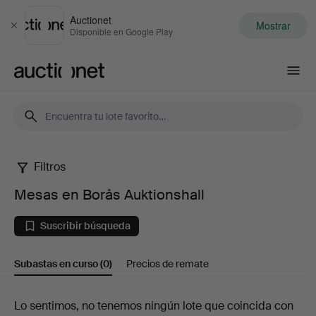
Auctionet
Mostrar
Cerrar
Disponible en Google Play
Auctionet.com
Filtros
Mesas
Mesas en Borås Auktionshall
en
Suscribir búsqueda
Borås
Subastas en curso
(0)
Precios de remate
Auktionshall
Subastas
Lo sentimos, no tenemos ningún lote que coincida con