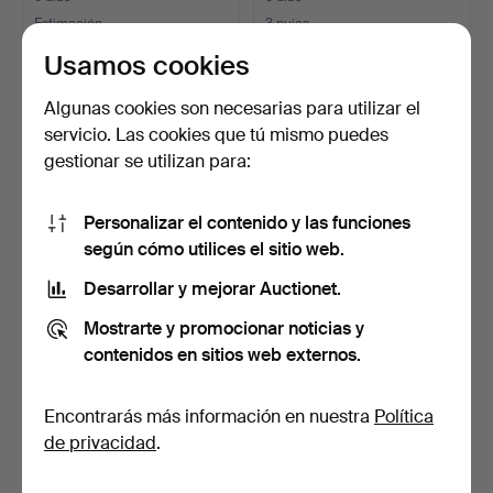
Estimación
3 pujas
463 USD
72 USD
Usamos cookies
Algunas cookies son necesarias para utilizar el
servicio. Las cookies que tú mismo puedes
gestionar se utilizan para:
Personalizar el contenido y las funciones
según cómo utilices el sitio web.
Desarrollar y mejorar Auctionet.
Escritorio de señora /
Mesa de roble macizo con
Mostrarte y promocionar noticias y
secreter estilo roc…
cajón.
contenidos en sitios web externos.
5 días
6 días
Estimación
Estimación
Encontrarás más información en nuestra
Política
174 USD
93 USD
de privacidad
.