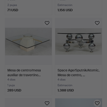
2 pujas
Estimación
71 USD
1.156 USD
Mesa de centro/mesa
Space Age/Sputnik/Atomic,
auxiliar de travertino…
Mesa de centro, …
4 días
4 días
1 puja
Estimación
289 USD
1.388 USD