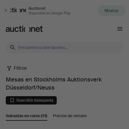
Auctionet
Mostrar
Cerrar
Disponible en Google Play
Auctionet.com
Filtros
Mesas
Mesas en Stockholms Auktionsverk
en
Düsseldorf/Neuss
Stockholms
Suscribir búsqueda
Auktionsverk
Subastas en curso
(31)
Precios de remate
Düsseldorf/Neuss