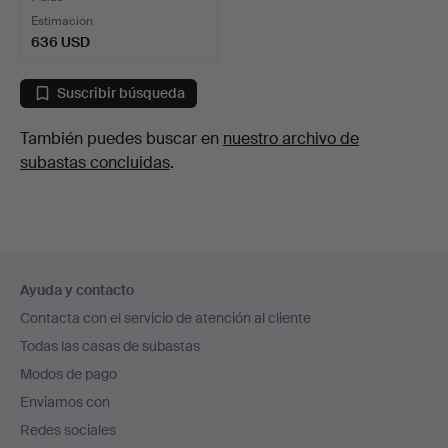
Estimación
636 USD
Suscribir búsqueda
También puedes buscar en
nuestro archivo de
subastas concluidas
.
Navegación
Ayuda y contacto
en
Contacta con el servicio de atención al cliente
el
Todas las casas de subastas
pie
Modos de pago
de
Enviamos con
página
Redes sociales