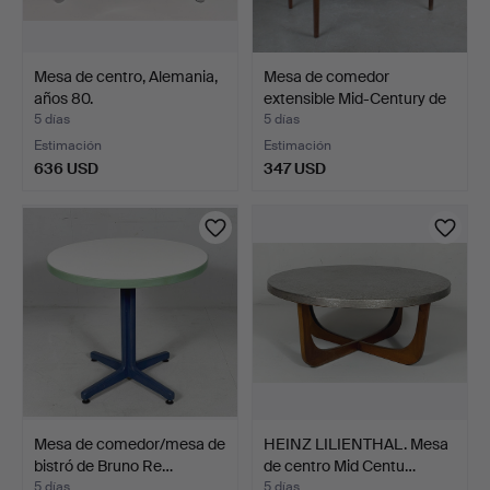
Mesa de centro, Alemania,
Mesa de comedor
años 80.
extensible Mid-Century de
…
5 días
5 días
Estimación
Estimación
636 USD
347 USD
Mesa de comedor/mesa de
HEINZ LILIENTHAL. Mesa
bistró de Bruno Re…
de centro Mid Centu…
5 días
5 días