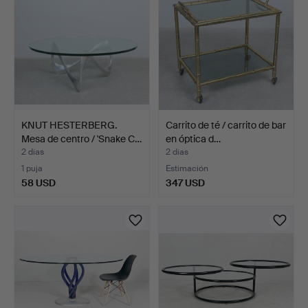
KNUT HESTERBERG.
Carrito de té / carrito de bar
Mesa de centro / 'Snake C…
en óptica d…
2 días
2 días
1 puja
Estimación
58 USD
347 USD