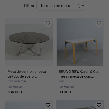
Subastas
Filtrar
en
curso
Mesa de centro francesa
BRUNO REY. Kusch & Co.,
de tubo de acero, …
mesa / mesa de com…
5 horas 5 min
1 día
Estimación
Estimación
636 USD
93 USD