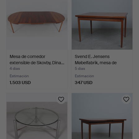
Mesa de comedor
Svend E. Jensens
extensible de Skovby, Dina…
Møbelfabrik, mesa de
come…
4 días
5 días
Estimación
Estimación
1.503 USD
347 USD