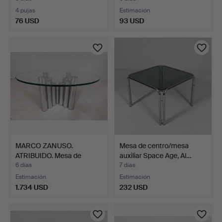
4 pujas
Estimación
76 USD
93 USD
MARCO ZANUSO.
Mesa de centro/mesa
ATRIBUIDO. Mesa de
auxiliar Space Age, Al…
centro es…
6 días
7 días
Estimación
Estimación
1.734 USD
232 USD