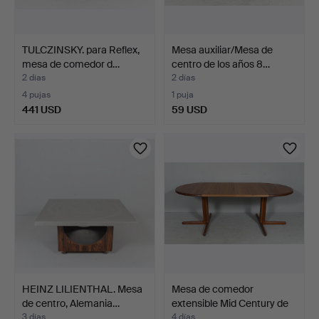
TULCZINSKY. para Reflex,
Mesa auxiliar/Mesa de
mesa de comedor d…
centro de los años 8…
2 días
2 días
4 pujas
1 puja
441 USD
59 USD
HEINZ LILIENTHAL. Mesa
Mesa de comedor
de centro, Alemania…
extensible Mid Century de
…
3 días
4 días