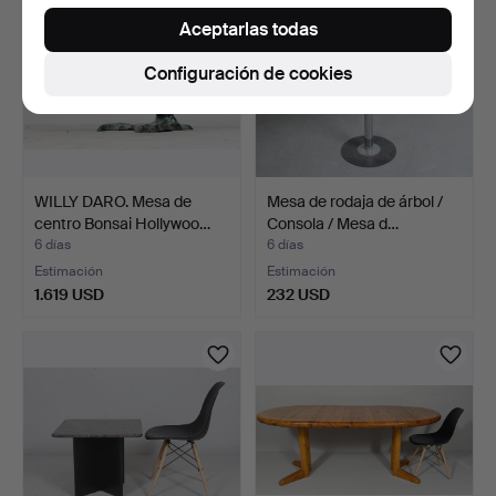
Aceptarlas todas
Configuración de cookies
WILLY DARO. Mesa de
Mesa de rodaja de árbol /
centro Bonsai Hollywoo…
Consola / Mesa d…
6 días
6 días
Estimación
Estimación
1.619 USD
232 USD