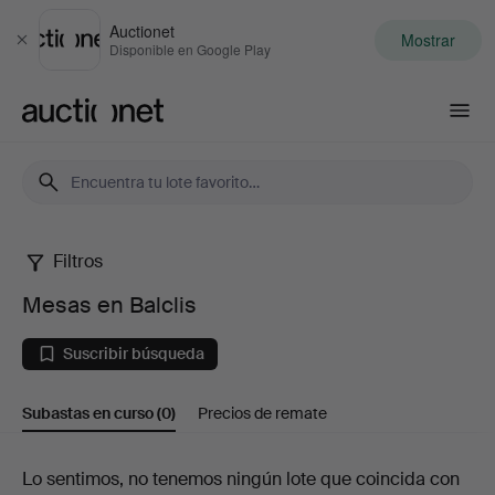
Auctionet
Mostrar
Cerrar
Disponible en Google Play
Auctionet.com
Filtros
Mesas
Mesas en Balclis
en
Suscribir búsqueda
Balclis
Subastas en curso
(0)
Precios de remate
Subastas
Lo sentimos, no tenemos ningún lote que coincida con