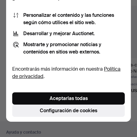
Personalizar el contenido y las funciones
según cómo utilices el sitio web.
Desarrollar y mejorar Auctionet.
Mostrarte y promocionar noticias y
contenidos en sitios web externos.
Mesita auxiliar en pino y
OSCAR TUSQUETS Y
Mesa-c
Encontrarás más información en nuestra
Política
fresno, de final…
ANNA BOHIGAS. Mesa
estilo N
de privacidad
.
"Burgu…
m…
Subastado 6 ago 2026
Subastado 3 ago 2026
Subastad
1 puja
Estimación
Estimac
35 USD
463 USD
405 U
Aceptarlas todas
Configuración de cookies
Navegación
Ayuda y contacto
en