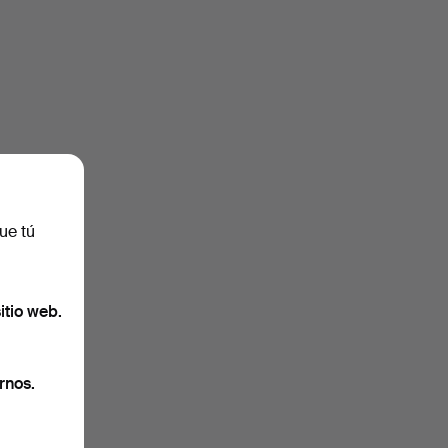
uidas
.
ue tú
itio web.
rnos.