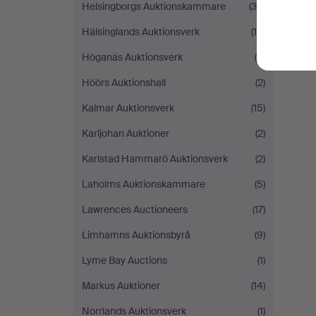
Helsingborgs Auktionskammare
(36)
Hälsinglands Auktionsverk
(18)
Höganäs Auktionsverk
(4)
Höörs Auktionshall
(2)
Kalmar Auktionsverk
(15)
Karljohan Auktioner
(2)
Karlstad Hammarö Auktionsverk
(2)
Laholms Auktionskammare
(5)
Lawrences Auctioneers
(17)
Limhamns Auktionsbyrå
(9)
Lyme Bay Auctions
(1)
Markus Auktioner
(14)
Norrlands Auktionsverk
(1)