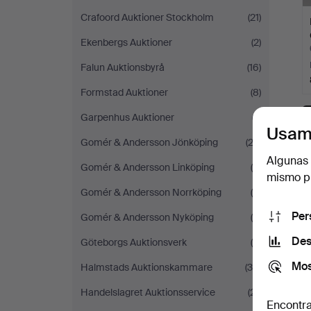
Crafoord Auktioner Stockholm
(21)
Ekenbergs Auktioner
(2)
Falun Auktionsbyrå
(16)
Formstad Auktioner
(8)
Garpenhus Auktioner
(7)
Usam
Gomér & Andersson Jönköping
(22)
T
Algunas 
Gomér & Andersson Linköping
(5)
mismo pu
Gomér & Andersson Norrköping
(4)
Per
Gomér & Andersson Nyköping
(6)
Des
Göteborgs Auktionsverk
(9)
Mos
Halmstads Auktionskammare
(36)
Handelslagret Auktionsservice
(21)
Encontra