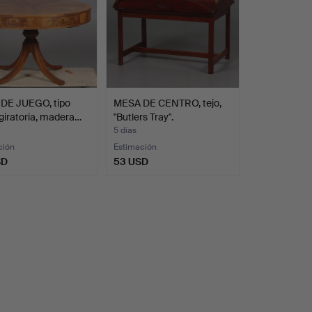
DE JUEGO, tipo
MESA DE CENTRO, tejo,
iratoria, madera…
"Butlers Tray".
5 días
ción
Estimación
SD
53 USD