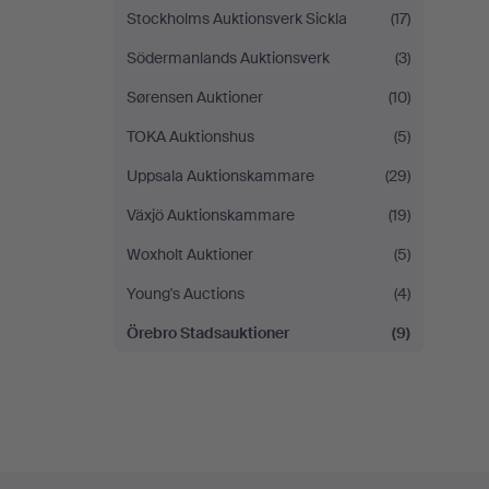
Stockholms Auktionsverk Sickla
(17)
Södermanlands Auktionsverk
(3)
Sørensen Auktioner
(10)
TOKA Auktionshus
(5)
Uppsala Auktionskammare
(29)
Växjö Auktionskammare
(19)
Woxholt Auktioner
(5)
Young's Auctions
(4)
Örebro Stadsauktioner
(9)