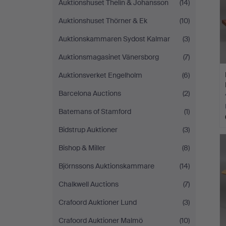
Auktionshuset Thelin & Johansson
(14)
Auktionshuset Thörner & Ek
(10)
Auktionskammaren Sydost Kalmar
(3)
Auktionsmagasinet Vänersborg
(7)
Auktionsverket Engelholm
(6)
Barcelona Auctions
(2)
Batemans of Stamford
(1)
Bidstrup Auktioner
(3)
Bishop & Miller
(8)
Björnssons Auktionskammare
(14)
Chalkwell Auctions
(7)
Crafoord Auktioner Lund
(3)
Crafoord Auktioner Malmö
(10)