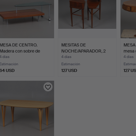
MESA DE CENTRO.
MESITAS DE
MESA 
Madera con sobre de
NOCHE/APARADOR, 2
mesa g
crista…
uds., teca, "…
4 días
4 días
4 días
Estimación
Estimación
Estima
64 USD
127 USD
127 U