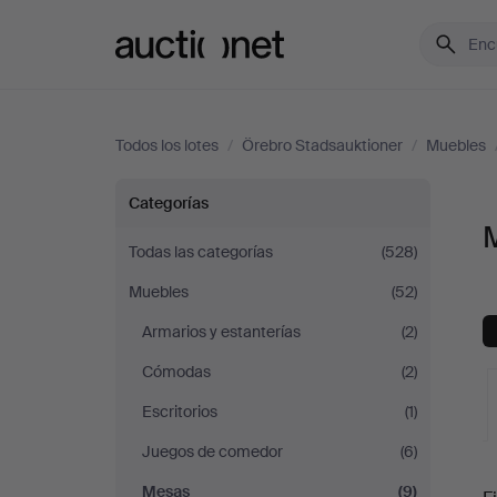
Auctionet.com
Todos los lotes
/
Örebro Stadsauktioner
/
Muebles
Mesas
Categorías
en
Todas las categorías
(528)
Muebles
(52)
Örebro
Armarios y estanterías
(2)
Stadsauktioner
Cómodas
(2)
Escritorios
(1)
Juegos de comedor
(6)
S
Mesas
(9)