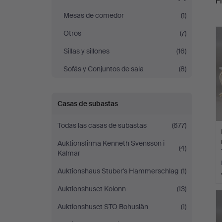
Fi
Mesas de comedor
(1)
c
Otros
(7)
Sillas y sillones
(16)
Sofás y Conjuntos de sala
(8)
Casas de subastas
Todas las casas de subastas
(677)
Auktionsfirma Kenneth Svensson i
(4)
Kalmar
Auktionshaus Stuber's Hammerschlag
(1)
Auktionshuset Kolonn
(13)
Auktionshuset STO Bohuslän
(1)