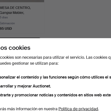
MESA DE CENTRO,
Gangsø Møbler,
Dinamarca.
6 días
Estimación
85 USD
Suscribir búsqueda
os cookies
ambién puedes buscar en
nuestro archivo de subastas concl
cookies son necesarias para utilizar el servicio. Las cookies q
edes gestionar se utilizan para:
sonalizar el contenido y las funciones según cómo utilices el s
arrollar y mejorar Auctionet.
trarte y promocionar noticias y contenidos en sitios web exte
rás más información en nuestra
Política de privacidad
.