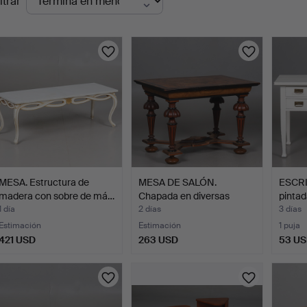
ltrar
en
urso
MESA. Estructura de
MESA DE SALÓN.
ESCRI
madera con sobre de má…
Chapada en diversas
pintad
maderas…
1 día
2 días
3 días
Estimación
Estimación
1 puja
421 USD
263 USD
53 U