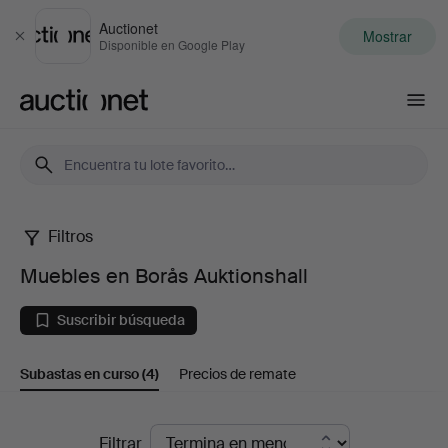
Auctionet
Mostrar
Cerrar
Disponible en Google Play
Auctionet.com
Filtros
Muebles
Muebles en Borås Auktionshall
en
Suscribir búsqueda
Borås
Subastas en curso
(4)
Precios de remate
Auktionshall
Subastas
Filtrar