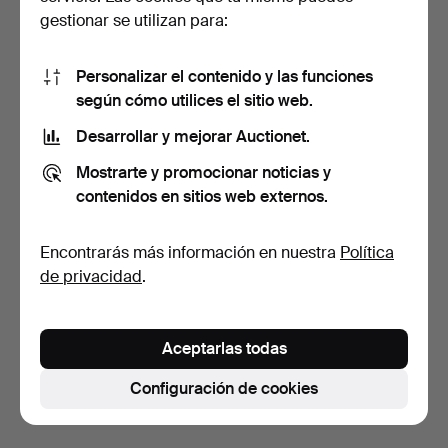
gestionar se utilizan para:
Personalizar el contenido y las funciones
según cómo utilices el sitio web.
Desarrollar y mejorar Auctionet.
MESA DE CENTRO,
TABURETES, 9 uds.,
Mostrarte y promocionar noticias y
palisandro, años 1960/70.
palisandro, años 1960/7…
8 días
8 días
contenidos en sitios web externos.
Estimación
1 puja
317 USD
32 USD
Encontrarás más información en nuestra
Política
de privacidad
.
Suscribir búsqueda
También puedes buscar en
nuestro archivo de
Aceptarlas todas
subastas concluidas
.
Configuración de cookies