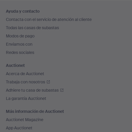
Navegación
Ayuda y contacto
en
Contacta con el servicio de atención al cliente
el
Todas las casas de subastas
pie
Modos de pago
de
Enviamos con
página
Redes sociales
Auctionet
Acerca de Auctionet
Trabaja con nosotros
Adhiere tu casa de subastas
La garantía Auctionet
Más información de Auctionet
Auctionet Magazine
App Auctionet