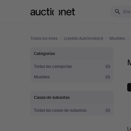
Auctionet.com
Todos los lotes
/
Lysekils Auktionsbyrå
/
Muebles
/
Mesas
Categorías
M
en
Todas las categorías
(0)
Muebles
(0)
Lysekils
Auktionsbyrå
Casas de subastas
Todas las casas de subastas
(0)
S
L