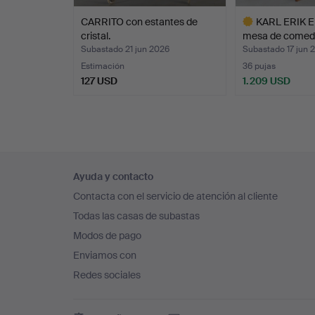
CARRITO con estantes de
KARL ERIK E
cristal.
mesa de comed
Subastado 21 jun 2026
Subastado 17 jun 
Estimación
36 pujas
127 USD
1.209 USD
Lote
seleccionado
Navegación
Ayuda y contacto
en
Contacta con el servicio de atención al cliente
el
Todas las casas de subastas
pie
Modos de pago
de
Enviamos con
página
Redes sociales