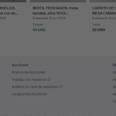
KSELIUS.
BERTIL FRIDHAGEN. mesa
CARRITO DE S
or con do…
bandeja, años 1950/…
MESA CAMARE
2026
Subastado 10 jun 2026
Subastado 9 jun
3 pujas
1 puja
43 USD
32 USD
Auctionet
M
Acerca de Auctionet
A
Trabaja con nosotros
A
Adhiere tu casa de subastas
A
La garantía Auctionet
Ar
T