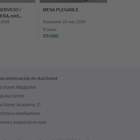
ERVICIO /
MESA PLEGABLE.
RA, estil…
 2026
Subastado 23 may 2026
12 pujas
121 USD
ás información de Auctionet
uctionet Magazine
pp Auctionet
uctionet Academy
tistas y diseñadores
emas y subastas en sala