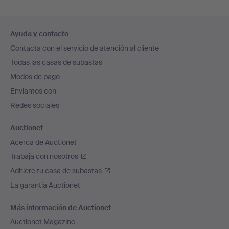
Navegación
Ayuda y contacto
en
Contacta con el servicio de atención al cliente
el
Todas las casas de subastas
pie
Modos de pago
de
Enviamos con
página
Redes sociales
Auctionet
Acerca de Auctionet
Trabaja con nosotros
Adhiere tu casa de subastas
La garantía Auctionet
Más información de Auctionet
Auctionet Magazine