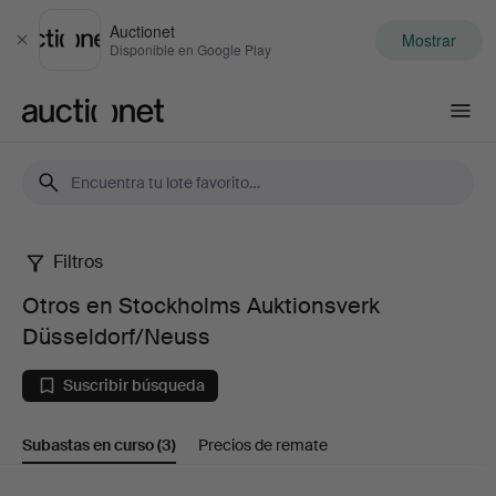
Auctionet
Mostrar
Cerrar
Disponible en Google Play
Auctionet.com
Filtros
Otros
Otros en Stockholms Auktionsverk
en
Düsseldorf/Neuss
Stockholms
Suscribir búsqueda
Auktionsverk
Subastas en curso
(3)
Precios de remate
Düsseldorf/Neuss