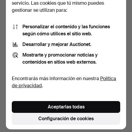
servicio. Las cookies que tú mismo puedes
gestionar se utilizan para:
Personalizar el contenido y las funciones
según cómo utilices el sitio web.
Desarrollar y mejorar Auctionet.
Perchero de estilo
Mostrarte y promocionar noticias y
Memphis, años 80.
contenidos en sitios web externos.
7 días
Estimación
Encontrarás más información en nuestra
Política
232 USD
de privacidad
.
Suscribir búsqueda
Aceptarlas todas
También puedes buscar en
nuestro archivo de
subastas concluidas
.
Configuración de cookies