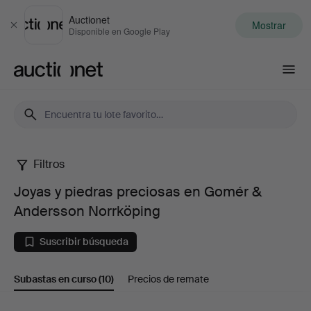
Auctionet
Mostrar
Cerrar
Disponible en Google Play
Auctionet.com
Filtros
Joyas
Joyas y piedras preciosas en Gomér &
y
Andersson Norrköping
piedras
Suscribir búsqueda
preciosas
Subastas en curso
(10)
Precios de remate
en