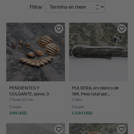
Subastas
Filtrar
Gomér
en
&
curso
Andersson
Norrköping
PENDIENTES Y
PULSERA, oro blanco de
COLGANTE, aprox. 3
18K. Peso total apr…
piezas, or…
7 horas 22 min
2 días
2 pujas
3 pujas
349 USD
1.330 USD