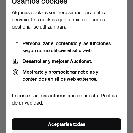
Usamos cookies
Algunas cookies son necesarias para utilizar el
servicio. Las cookies que tú mismo puedes
ANILLO y BROCHE,
COLLIER, metal dorado y
gestionar se utilizan para:
parcialmente oro de 18k, …
ámbar, siglo XX.
7 días
7 días
2 pujas
1 puja
Personalizar el contenido y las funciones
116 USD
32 USD
según cómo utilices el sitio web.
Desarrollar y mejorar Auctionet.
Mostrarte y promocionar noticias y
contenidos en sitios web externos.
Encontrarás más información en nuestra
Política
de privacidad
.
PENDIENTES, un par, oro
BROCHE, oro de 18k,
Aceptarlas todas
de 14k, con perlas…
Sävsjö Guldsmeds AB, 1…
7 días
7 días