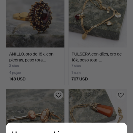
ANILLO, oro de 18k, con
PULSERA con dijes, oro de
piedras, peso tota…
18k, peso total …
2 días
7 días
4 pujas
1 puja
148 USD
707 USD