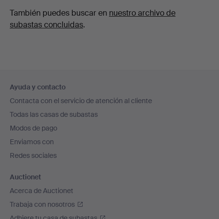
También puedes buscar en
nuestro archivo de
subastas concluidas
.
Navegación
Ayuda y contacto
en
Contacta con el servicio de atención al cliente
el
Todas las casas de subastas
pie
Modos de pago
de
Enviamos con
página
Redes sociales
Auctionet
Acerca de Auctionet
Trabaja con nosotros
Adhiere tu casa de subastas