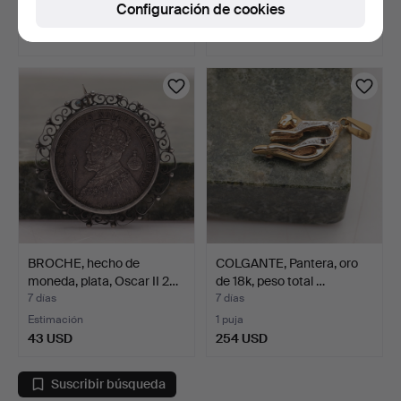
Configuración de cookies
2 pujas
1 puja
285 USD
254 USD
BROCHE, hecho de
COLGANTE, Pantera, oro
moneda, plata, Oscar II 2…
de 18k, peso total …
7 días
7 días
Estimación
1 puja
43 USD
254 USD
Suscribir búsqueda