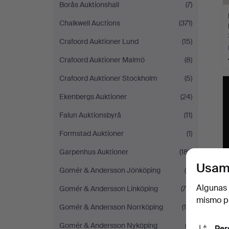
Borås Auktionshall
(7)
Chalkwell Auctions
(371)
Crafoord Auktioner Lund
(15)
Crafoord Auktioner Malmö
(8)
Crafoord Auktioner Stockholm
(5)
Ekenbergs Auktioner
(24)
Falun Auktionsbyrå
(11)
Formstad Auktioner
(1)
Garpenhus Auktioner
(181)
Usam
Gomér & Andersson Jönköping
(8)
Algunas 
Gomér & Andersson Linköping
(75)
mismo pu
Gomér & Andersson Norrköping
(10)
Gomér & Andersson Nyköping
(2)
Per