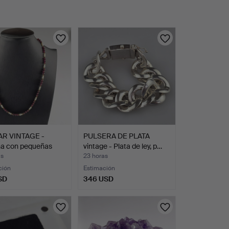
R VINTAGE -
PULSERA DE PLATA
a con pequeñas
vintage - Plata de ley, p…
…
as
23 horas
ción
Estimación
SD
346 USD