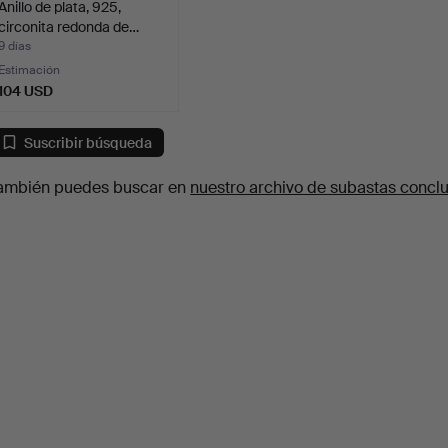
Anillo de plata, 925,
circonita redonda de…
9 días
Estimación
104 USD
Suscribir búsqueda
ambién puedes buscar en
nuestro archivo de subastas concl