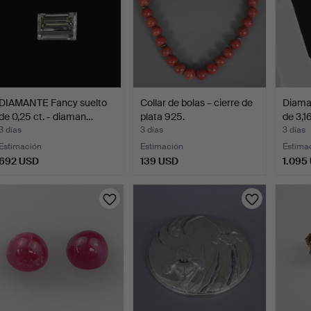
DIAMANTE Fancy suelto
Collar de bolas – cierre de
Diaman
de 0,25 ct. - diaman…
plata 925.
de 3,16
3 días
3 días
3 días
Estimación
Estimación
Estima
692 USD
139 USD
1.095