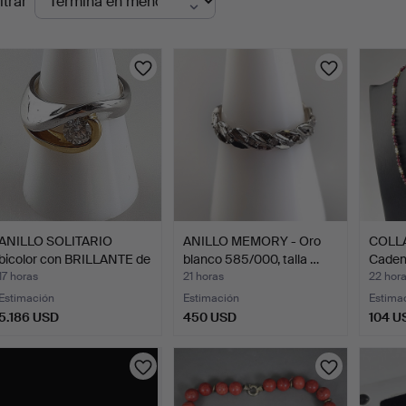
ltrar
en
urso
ANILLO SOLITARIO
ANILLO MEMORY - Oro
COLLA
bicolor con BRILLANTE de
blanco 585/000, talla …
Caden
…
perla
17 horas
21 horas
22 hor
Estimación
Estimación
Estima
5.186 USD
450 USD
104 U