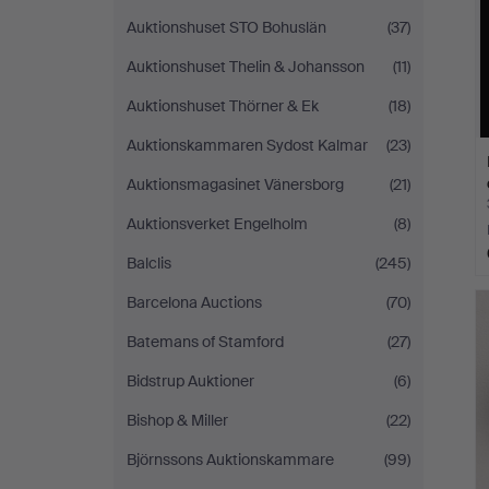
Auktionshuset STO Bohuslän
(37)
Auktionshuset Thelin & Johansson
(11)
Auktionshuset Thörner & Ek
(18)
Auktionskammaren Sydost Kalmar
(23)
Auktionsmagasinet Vänersborg
(21)
Auktionsverket Engelholm
(8)
Balclis
(245)
Barcelona Auctions
(70)
Batemans of Stamford
(27)
Bidstrup Auktioner
(6)
Bishop & Miller
(22)
Björnssons Auktionskammare
(99)