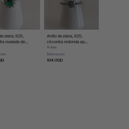
de plata, 925,
Anillo de plata, 925,
ita ovalada de…
circonita redonda ap…
9 días
ción
Estimación
SD
104 USD