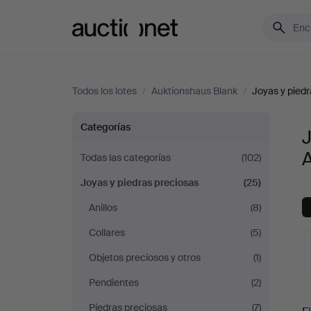
Auctionet.com
Todos los lotes
/
Auktionshaus Blank
/
Joyas y piedr
Joyas
Categorías
J
y
Todas las categorías
(102)
Joyas y piedras preciosas
(25)
piedras
Anillos
(8)
preciosas
Collares
(5)
en
Objetos preciosos y otros
(1)
Pendientes
(2)
Auktionshaus
S
Piedras preciosas
(7)