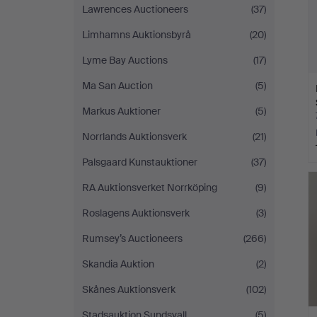
Lawrences Auctioneers
(37)
Limhamns Auktionsbyrå
(20)
Lyme Bay Auctions
(17)
Ma San Auction
(5)
Markus Auktioner
(5)
Norrlands Auktionsverk
(21)
Palsgaard Kunstauktioner
(37)
RA Auktionsverket Norrköping
(9)
Roslagens Auktionsverk
(3)
Rumsey’s Auctioneers
(266)
Skandia Auktion
(2)
Skånes Auktionsverk
(102)
Stadsauktion Sundsvall
(5)