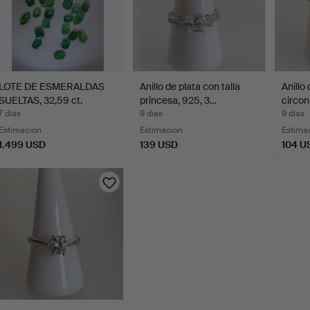
LOTE DE ESMERALDAS
Anillo de plata con talla
Anillo 
SUELTAS, 32,59 ct.
princesa, 925, 3…
circon
7 días
9 días
9 días
Estimación
Estimación
Estima
1.499 USD
139 USD
104 U