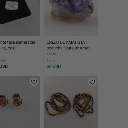
te talla esmeralda
ERIZO DE AMATISTA -
 ct., colo…
pequeña figura de amat…
3 días
ción
1 puja
 USD
58 USD