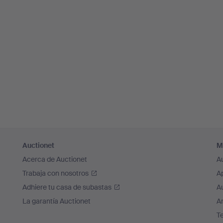
Auctionet
M
Acerca de Auctionet
A
Trabaja con nosotros
A
Adhiere tu casa de subastas
A
La garantía Auctionet
Ar
T