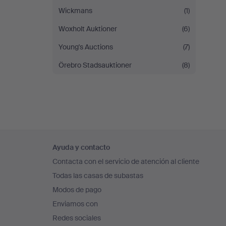
Wickmans
(1)
Woxholt Auktioner
(6)
Young's Auctions
(7)
Örebro Stadsauktioner
(8)
Navegación
Ayuda y contacto
en
Contacta con el servicio de atención al cliente
el
Todas las casas de subastas
pie
Modos de pago
de
Enviamos con
página
Redes sociales