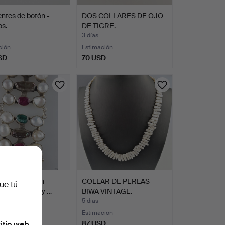
ntes de botón -
DOS COLLARES DE OJO
s.
DE TIGRE.
3 días
ción
Estimación
SD
70 USD
a de plata con
COLLAR DE PERLAS
ue tú
e de piedras y …
BIWA VINTAGE.
5 días
ción
Estimación
USD
87 USD
itio web.