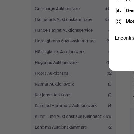
Göteborgs Auktionsverk
(60)
Des
Halmstads Auktionskammare
(59)
Mos
Handelslagret Auktionsservice
(2)
Encontra
Helsingborgs Auktionskammare
(20)
Hälsinglands Auktionsverk
(2)
Höganäs Auktionsverk
(14)
Höörs Auktionshall
(12)
Kalmar Auktionsverk
(9)
Karljohan Auktioner
(9)
Karlstad Hammarö Auktionsverk
(4)
Kunst- und Auktionshaus Kleinhenz
(379)
Laholms Auktionskammare
(2)