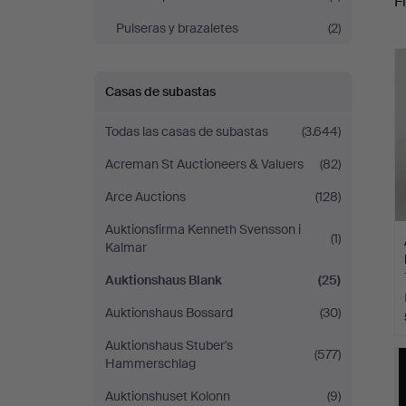
Fi
Blank
Pulseras y brazaletes
(2)
c
Casas de subastas
Todas las casas de subastas
(3.644)
Acreman St Auctioneers & Valuers
(82)
Arce Auctions
(128)
Auktionsfirma Kenneth Svensson i
(1)
Kalmar
Auktionshaus Blank
(25)
Auktionshaus Bossard
(30)
Auktionshaus Stuber's
(577)
Hammerschlag
Auktionshuset Kolonn
(9)