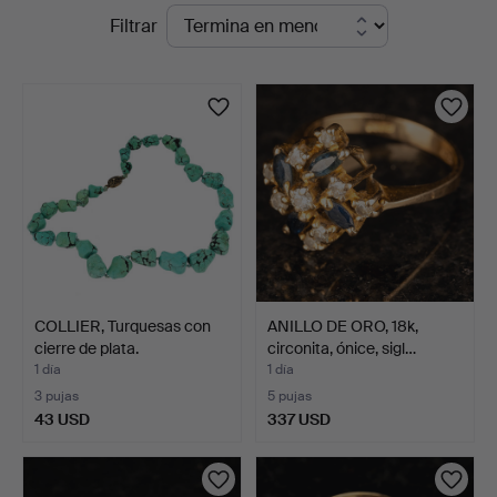
Subastas
Filtrar
Norrlands
en
Auktionsverk
curso
COLLIER, Turquesas con
ANILLO DE ORO, 18k,
cierre de plata.
circonita, ónice, sigl…
1 día
1 día
3 pujas
5 pujas
43 USD
337 USD