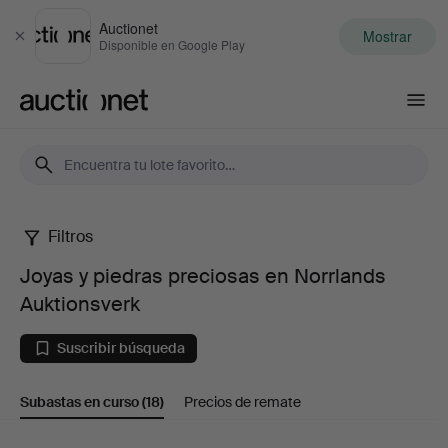
Auctionet
Mostrar
Cerrar
Disponible en Google Play
Auctionet.com
Filtros
Joyas
Joyas y piedras preciosas en Norrlands
y
Auktionsverk
piedras
Suscribir búsqueda
preciosas
Subastas en curso
(18)
Precios de remate
en