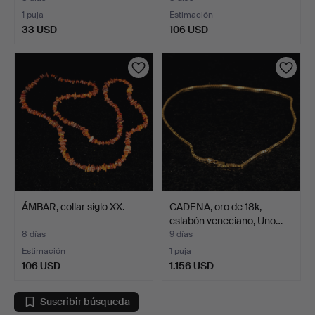
1 puja
Estimación
33 USD
106 USD
ÁMBAR, collar siglo XX.
CADENA, oro de 18k,
eslabón veneciano, Uno…
8 días
9 días
Estimación
1 puja
106 USD
1.156 USD
Suscribir búsqueda