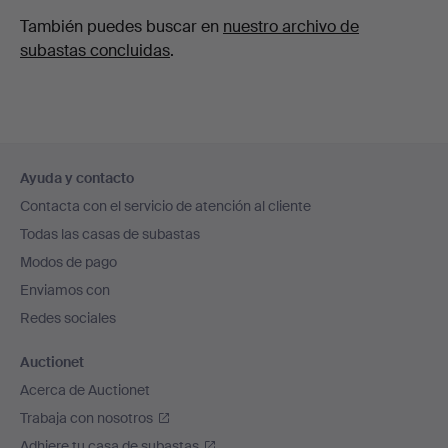
También puedes buscar en
nuestro archivo de
subastas concluidas
.
Navegación
Ayuda y contacto
en
Contacta con el servicio de atención al cliente
el
Todas las casas de subastas
pie
Modos de pago
de
Enviamos con
página
Redes sociales
Auctionet
Acerca de Auctionet
Trabaja con nosotros
Adhiere tu casa de subastas