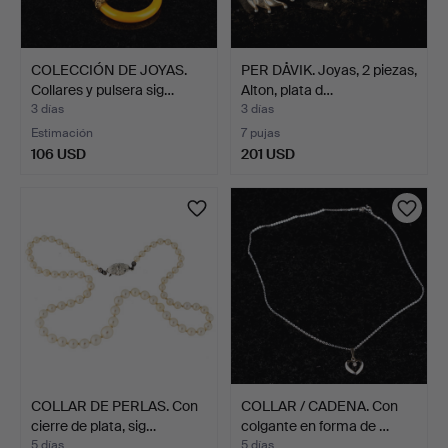
COLECCIÓN DE JOYAS.
PER DÅVIK. Joyas, 2 piezas,
Collares y pulsera sig…
Alton, plata d…
3 días
3 días
Estimación
7 pujas
106 USD
201 USD
COLLAR DE PERLAS. Con
COLLAR / CADENA. Con
cierre de plata, sig…
colgante en forma de …
5 días
5 días