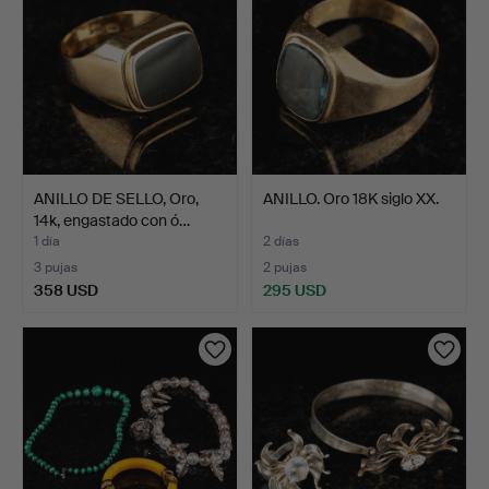
ANILLO DE SELLO, Oro,
ANILLO. Oro 18K siglo XX.
14k, engastado con ó…
1 día
2 días
3 pujas
2 pujas
358 USD
295 USD