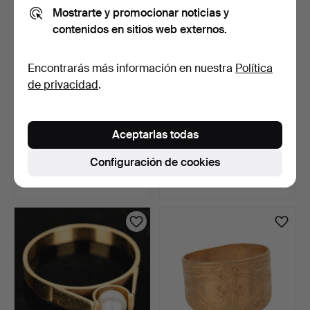
Mostrarte y promocionar noticias y
contenidos en sitios web externos.
Encontrarás más información en nuestra
Política
de privacidad
.
ANILLO Y PENDIENTES,
PULSERA / ESLABONES.
Aceptarlas todas
oro de 14K, engastado…
Oro de 18K, siglo XX.
5 días
6 días
Configuración de cookies
2 pujas
6 pujas
106 USD
2.847 USD