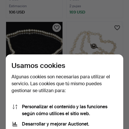
Estimación
2 pujas
106 USD
169 USD
Usamos cookies
Algunas cookies son necesarias para utilizar el
servicio. Las cookies que tú mismo puedes
COLLAR DE PERLAS.
COLLAR DE PERLAS.
gestionar se utilizan para:
Perlas cultivadas, siglo…
Cierre de plata, siglo X…
5 días
5 días
Estimación
Estimación
Personalizar el contenido y las funciones
106 USD
106 USD
según cómo utilices el sitio web.
Desarrollar y mejorar Auctionet.