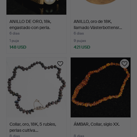
ANILLO DE ORO, 18k,
ANILLO, oro de 18K,
engastado con perla.
llamado Västerbottensr…
6 días
6 días
1 puja
9 pujas
148 USD
421 USD
Collar, oro, 18K, 5 rubíes,
ÁMBAR, Collar, siglo XX.
perlas cultiva…
8 días
8 días