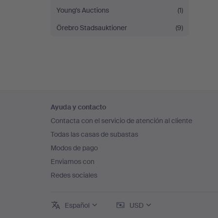
Young's Auctions
(1)
Örebro Stadsauktioner
(9)
Navegación
Ayuda y contacto
en
Contacta con el servicio de atención al cliente
el
Todas las casas de subastas
pie
Modos de pago
de
Enviamos con
página
Redes sociales
Español
USD