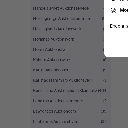
Handelslagret Auktionsservice
(2)
Mos
Helsingborgs Auktionskammare
(13)
Encontra
Hälsinglands Auktionsverk
(4)
Höganäs Auktionsverk
(11)
Höörs Auktionshall
(5)
Kalmar Auktionsverk
(6)
Karljohan Auktioner
(9)
Karlstad Hammarö Auktionsverk
(3)
Kunst- und Auktionshaus Kleinhenz
(404)
Laholms Auktionskammare
(2)
Lawrences Auctioneers
(39)
Limhamns Auktionsbyrå
(32)