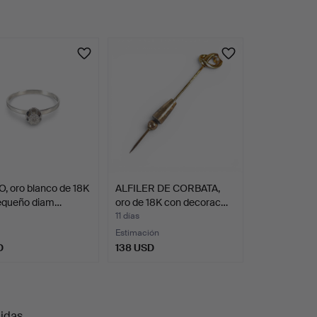
, oro blanco de 18K
ALFILER DE CORBATA,
equeño diam…
oro de 18K con decorac…
11 días
Estimación
D
138 USD
uidas
.