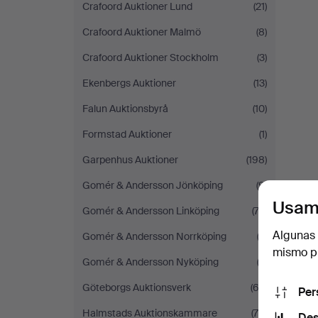
Crafoord Auktioner Lund
(21)
Crafoord Auktioner Malmö
(8)
Crafoord Auktioner Stockholm
(3)
Ekenbergs Auktioner
(13)
Falun Auktionsbyrå
(10)
Formstad Auktioner
(1)
Garpenhus Auktioner
(198)
Gomér & Andersson Jönköping
(9)
Usam
Gomér & Andersson Linköping
(74)
Algunas 
Gomér & Andersson Norrköping
(3)
mismo pu
Gomér & Andersson Nyköping
(2)
Göteborgs Auktionsverk
(62)
Per
Halmstads Auktionskammare
(75)
Des