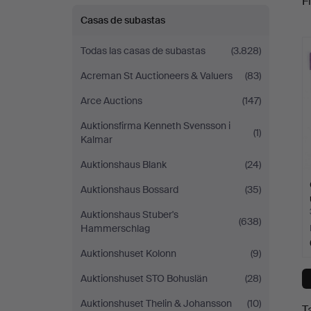
Fi
Auktionsverk
Casas de subastas
c
Todas las casas de subastas
(3.828)
Acreman St Auctioneers & Valuers
(83)
Arce Auctions
(147)
Auktionsfirma Kenneth Svensson i
(1)
Kalmar
Auktionshaus Blank
(24)
Auktionshaus Bossard
(35)
Auktionshaus Stuber's
(638)
Hammerschlag
Auktionshuset Kolonn
(9)
Auktionshuset STO Bohuslän
(28)
Auktionshuset Thelin & Johansson
(10)
T