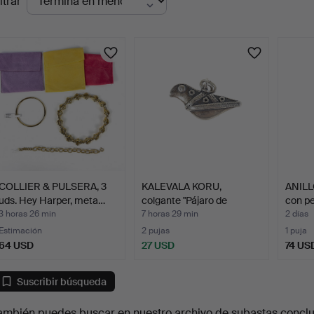
ltrar
en
urso
COLLIER & PULSERA, 3
KALEVALA KORU,
ANILLO
uds. Hey Harper, meta…
colgante "Pájaro de
con p
Hattula…
3 horas 26 min
7 horas 29 min
2 días
Estimación
2 pujas
1 puja
64 USD
27 USD
74 US
Suscribir búsqueda
ambién puedes buscar en
nuestro archivo de subastas concl