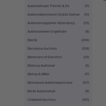
Auktionshuset Thörner & Ek
(17)
Auktionskammaren Sydost Kalmar
(10)
Auktionsmagasinet Vänersborg
(25)
Auktionsverket Engelholm
(8)
Balclis
(284)
Barcelona Auctions
(108)
Batemans of Stamford
(29)
Bidstrup Auktioner
(5)
Bishop & Miller
(17)
Björnssons Auktionskammare
(107)
Borås Auktionshall
(8)
Chalkwell Auctions
(301)