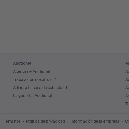
Auctionet
M
Acerca de Auctionet
A
Trabaja con nosotros
A
Adhiere tu casa de subastas
A
La garantía Auctionet
Ar
T
Términos
Política de privacidad
Información de la empresa
Co