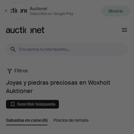
Auctionet
Mostrar
Cerrar
Disponible en Google Play
Auctionet.com
Filtros
Joyas
Joyas y piedras preciosas en Woxholt
y
Auktioner
piedras
Suscribir búsqueda
preciosas
Subastas en curso
(6)
Precios de remate
en