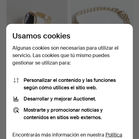
Usamos cookies
Algunas cookies son necesarias para utilizar el
servicio. Las cookies que tú mismo puedes
Anillo de sello de oro de 14
Pulsera de eslabones tipo
gestionar se utilizan para:
quilates con …
panzer con placa…
3 días
4 días
1 puja
13 pujas
Personalizar el contenido y las funciones
53 USD
161 USD
según cómo utilices el sitio web.
Desarrollar y mejorar Auctionet.
Mostrarte y promocionar noticias y
contenidos en sitios web externos.
Encontrarás más información en nuestra
Política