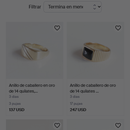
Subastas
Filtrar
Woxholt
en
Auktioner
curso
Anillo de caballero en oro
Anillo de caballero de oro
de 14 quilates,…
de 14 quilates …
3 días
3 días
3 pujas
17 pujas
137 USD
247 USD