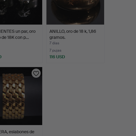
ENTES un par, oro
ANILLO, oro de 18 k, 1,86
 de 18K con p…
gramos.
7 días
7 pujas
D
116 USD
RA, eslabones de