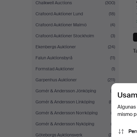
Chalkwell Auctions
(300)
Crafoord Auktioner Lund
(18)
Crafoord Auktioner Malmö
(4)
Crafoord Auktioner Stockholm
(3)
Ekenbergs Auktioner
(24)
T
Falun Auktionsbyrå
(11)
Formstad Auktioner
(1)
Garpenhus Auktioner
(211)
Gomér & Andersson Jönköping
(9)
Usam
Gomér & Andersson Linköping
(81)
Algunas 
Gomér & Andersson Norrköping
(3)
mismo pu
Gomér & Andersson Nyköping
(2)
Per
Göteborgs Auktionsverk
(72)