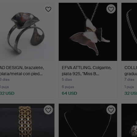
urso
AD DESIGN, brazalete,
EFVA ATTLING. Colgante,
COLLI
plata/metal con pied…
plata 925, "Miss B…
gradua
3 días
5 días
7 días
1 puja
6 pujas
1 puja
32 USD
64 USD
32 US