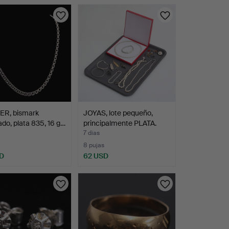
ER, bismark
JOYAS, lote pequeño,
do, plata 835, 16 g…
principalmente PLATA.
7 días
8 pujas
D
62 USD