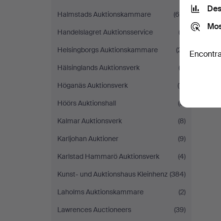
Des
Halmstads Auktionskammare
(65)
Mos
Handelslagret Auktionsservice
(2)
Helsingborgs Auktionskammare
(21)
Encontra
Hälsinglands Auktionsverk
(2)
Höganäs Auktionsverk
(11)
Höörs Auktionshall
(5)
Kalmar Auktionsverk
(8)
Karljohan Auktioner
(9)
Karlstad Hammarö Auktionsverk
(4)
Kunst- und Auktionshaus Kleinhenz
(384)
Laholms Auktionskammare
(2)
Lawrences Auctioneers
(39)