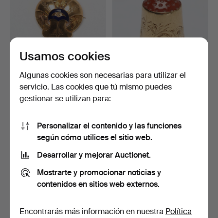
Usamos cookies
Algunas cookies son necesarias para utilizar el
servicio. Las cookies que tú mismo puedes
BROCHE. Oro de 18k,
DEDAL. Oro de 18k con
gestionar se utilizan para:
decoración esmaltada, …
cornalina, peso apro…
4 días
4 días
1 puja
2 pujas
Personalizar el contenido y las funciones
792 USD
233 USD
según cómo utilices el sitio web.
Desarrollar y mejorar Auctionet.
Mostrarte y promocionar noticias y
contenidos en sitios web externos.
Encontrarás más información en nuestra
Política