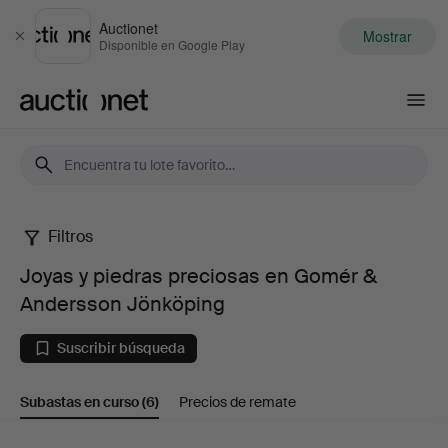
Auctionet
Mostrar
Cerrar
Disponible en Google Play
Auctionet.com
Filtros
Joyas
Joyas y piedras preciosas en Gomér &
y
Andersson Jönköping
piedras
Suscribir búsqueda
preciosas
Subastas en curso
(6)
Precios de remate
en