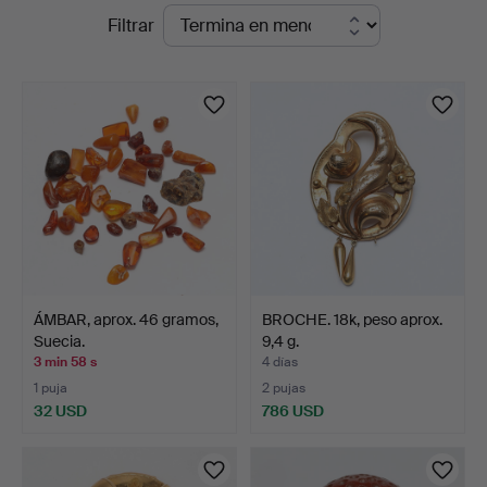
Subastas
Filtrar
Gomér
en
&
curso
Andersson
Jönköping
ÁMBAR, aprox. 46 gramos,
BROCHE. 18k, peso aprox.
Suecia.
9,4 g.
3 min 58 s
4 días
1 puja
2 pujas
32 USD
786 USD