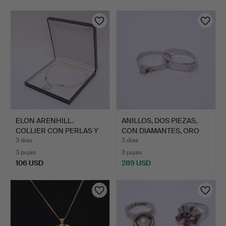
ELON ARENHILL.
ANILLOS, DOS PIEZAS,
COLLIER CON PERLAS Y
CON DIAMANTES, ORO
CIERRE…
DE…
3 días
3 días
3 pujas
3 pujas
106 USD
289 USD