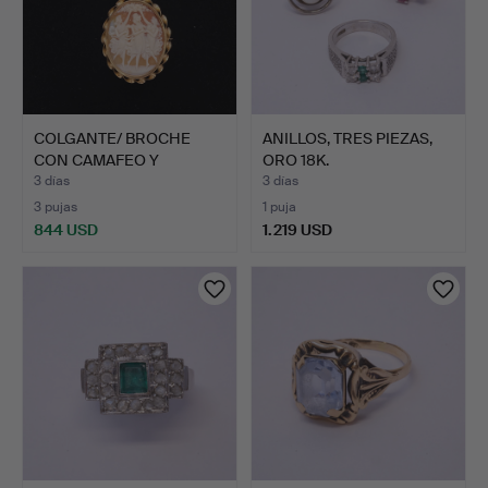
COLGANTE/ BROCHE
ANILLOS, TRES PIEZAS,
CON CAMAFEO Y
ORO 18K.
CADENA, ORO…
3 días
3 días
3 pujas
1 puja
844 USD
1.219 USD