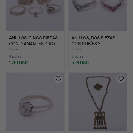
ANILLOS, CINCO PIEZAS,
ANILLOS, DOS PIEZAS
CON DIAMANTES, ORO …
CON RUBÍES Y
ESMERALDA…
3 días
3 días
4 pujas
3 pujas
1.751 USD
528 USD