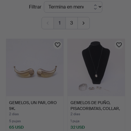
Subastas
Filtrar
Björnssons
en
Auktionskammare
1
3
curso
GEMELOS, UN PAR, ORO
GEMELOS DE PUÑO,
9K.
PISACORBATAS, COLLAR,
PLA…
2 días
2 días
5 pujas
1 puja
65 USD
32 USD