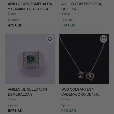
ANILLO CON ESMERALDA
ANILLO CON ESPINELA,
Y DIAMANTES, ESTILO A…
ORO 14K.
3 días
3 días
12 pujas
14 pujas
475 USD
159 USD
ANILLO DE SELLO CON
DOS COLGANTES Y
ESMERALDA Y
CADENA, ORO DE 18K.
DIAMANTES.
3 días
3 días
7 pujas
1 puja
507 USD
528 USD