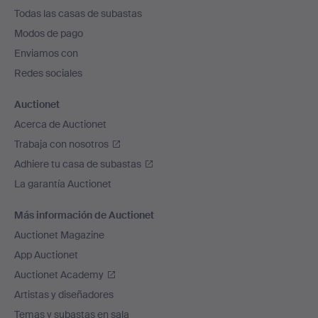
el
Todas las casas de subastas
pie
Modos de pago
de
Enviamos con
página
Redes sociales
Auctionet
Acerca de Auctionet
Trabaja con nosotros
Adhiere tu casa de subastas
La garantía Auctionet
Más información de Auctionet
Auctionet Magazine
App Auctionet
Auctionet Academy
Artistas y diseñadores
Temas y subastas en sala