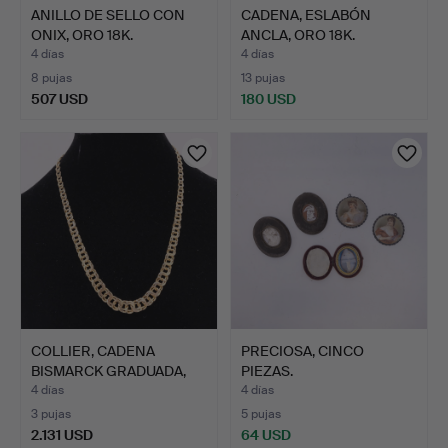
ANILLO DE SELLO CON
CADENA, ESLABÓN
ONIX, ORO 18K.
ANCLA, ORO 18K.
4 días
4 días
8 pujas
13 pujas
507 USD
180 USD
COLLIER, CADENA
PRECIOSA, CINCO
BISMARCK GRADUADA,
PIEZAS.
ORO DE …
4 días
4 días
3 pujas
5 pujas
2.131 USD
64 USD