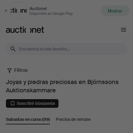
Auctionet
Mostrar
Cerrar
Disponible en Google Play
Auctionet.com
Filtros
Joyas
Joyas y piedras preciosas en Björnssons
y
Auktionskammare
piedras
Suscribir búsqueda
preciosas
Subastas en curso
(99)
Precios de remate
en