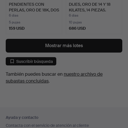
PENDIENTES CON
DIJES, ORO DE 14 Y 18
PERLAS, ORO DE 18K, DOS
KILATES, 14 PIEZAS.
PAR…
6 días
6 días
5 pujas
10 pujas
159 USD
686 USD
Mostrar más lotes
Suscribir búsqueda
También puedes buscar en
nuestro archivo de
subastas concluidas
.
Navegación
Ayuda y contacto
en
Contacta con el servicio de atención al cliente