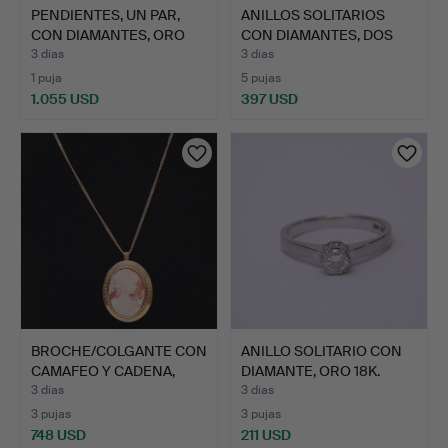
PENDIENTES, UN PAR,
ANILLOS SOLITARIOS
CON DIAMANTES, ORO
CON DIAMANTES, DOS
BLA…
UNID…
3 días
3 días
1 puja
5 pujas
1.055 USD
397 USD
BROCHE/COLGANTE CON
ANILLO SOLITARIO CON
CAMAFEO Y CADENA,
DIAMANTE, ORO 18K.
ORO …
3 días
3 días
3 pujas
3 pujas
748 USD
211 USD