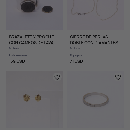
BRAZALETE Y BROCHE
CIERRE DE PERLAS
CON CAMEOS DE LAVA,
DOBLE CON DIAMANTES.
SVE…
5 días
5 días
Estimación
8 pujas
159 USD
71 USD