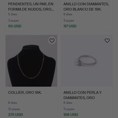
PENDIENTES, UN PAR, EN
ANILLO CON DIAMANTES,
FORMA DE NUDOS, ORO…
ORO BLANCO DE 18K.
5 días
6 días
3 pujas
3 pujas
95 USD
117 USD
COLLIER, ORO 18K.
ANILLO CON PERLA Y
DIAMANTES, ORO
BLANCO D…
6 días
6 días
12 pujas
11 pujas
275 USD
106 USD