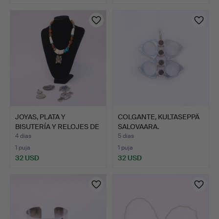
JOYAS, PLATA Y
COLGANTE, KULTASEPPÄ
BISUTERÍA Y RELOJES DE
SALOVAARA.
PULS…
4 días
5 días
1 puja
1 puja
32 USD
32 USD