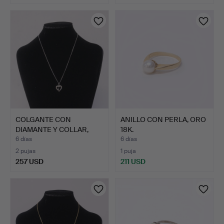
COLGANTE CON
ANILLO CON PERLA, ORO
DIAMANTE Y COLLAR,
18K.
ORO BLANCO…
6 días
6 días
2 pujas
1 puja
257 USD
211 USD