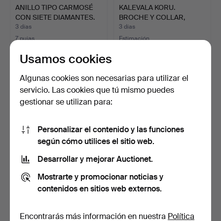
ANILLO TIPO CARMOSÉ
KALEVALA KORU.
CON SIETE DIAMANTES.
BROCHE Y COLLAR,
BRONCE, FI…
3 días
3 días
7 pujas
Estimación
285 USD
53 USD
Usamos cookies
Algunas cookies son necesarias para utilizar el
servicio. Las cookies que tú mismo puedes
gestionar se utilizan para:
Personalizar el contenido y las funciones
según cómo utilices el sitio web.
Desarrollar y mejorar Auctionet.
PENDIENTES, UN PAR,
ANILLO CON DIAMANTE Y
Mostrarte y promocionar noticias y
CON DIAMANTES, ORO
RUBÍES, ORO 18K.
contenidos en sitios web externos.
18K.
3 días
3 días
3 pujas
1 puja
249 USD
528 USD
Encontrarás más información en nuestra
Política