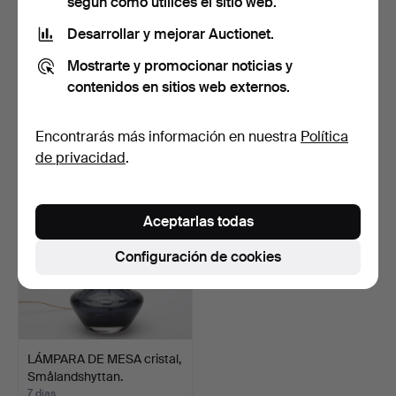
según cómo utilices el sitio web.
Desarrollar y mejorar Auctionet.
LÁMPARA DE MESA,
LÁMPARAS DE MESA, un
Mostrarte y promocionar noticias y
alabastro/metal dorado.
par, vidrio/metal, EG…
contenidos en sitios web externos.
4 días
5 días
Estimación
Estimación
Encontrarás más información en nuestra
Política
53 USD
64 USD
de privacidad
.
Aceptarlas todas
Configuración de cookies
LÁMPARA DE MESA cristal,
Smålandshyttan.
7 días