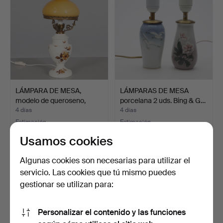
LÁMPARA DE MESA,
LÁMPARAS DE MESA
modelo de queroseno,
porcelana 2 uds. Bing & G…
elec…
4 días
4 días
Estimación
Estimación
53 USD
53 USD
Usamos cookies
Algunas cookies son necesarias para utilizar el
servicio. Las cookies que tú mismo puedes
gestionar se utilizan para:
Personalizar el contenido y las funciones