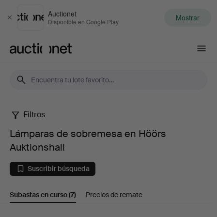
Auctionet
Mostrar
Cerrar
Disponible en Google Play
Auctionet.com
Filtros
Lámparas
Lámparas de sobremesa en Höörs
de
Auktionshall
sobremesa
Suscribir búsqueda
en
Subastas en curso
(7)
Precios de remate
Höörs