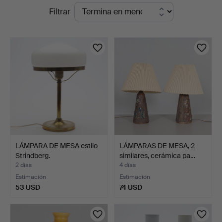
Subastas
Filtrar
Auktionshall
en
curso
LÁMPARA DE MESA estilo
LÁMPARAS DE MESA, 2
Strindberg.
similares, cerámica pa…
2 días
4 días
Estimación
Estimación
53 USD
74 USD