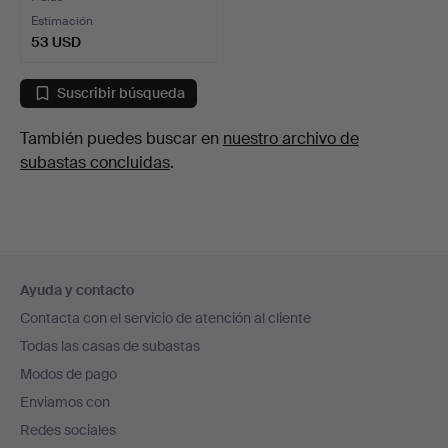
Estimación
53 USD
Suscribir búsqueda
También puedes buscar en
nuestro archivo de
subastas concluidas
.
Navegación
Ayuda y contacto
en
Contacta con el servicio de atención al cliente
el
Todas las casas de subastas
pie
Modos de pago
de
Enviamos con
página
Redes sociales