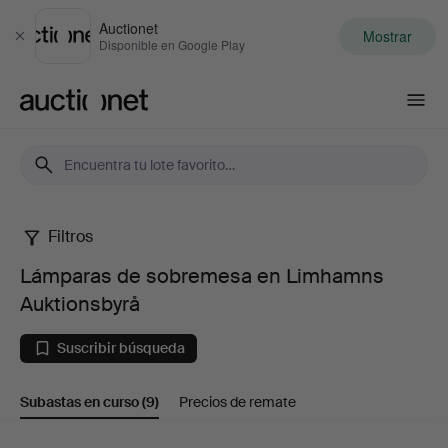
Auctionet
Mostrar
Cerrar
Disponible en Google Play
Auctionet.com
Filtros
Lámparas
Lámparas de sobremesa en Limhamns
de
Auktionsbyrå
sobremesa
Suscribir búsqueda
en
Subastas en curso
(9)
Precios de remate
Limhamns