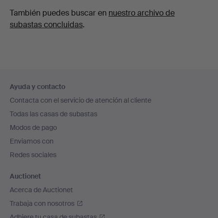
También puedes buscar en
nuestro archivo de
subastas concluidas
.
Navegación
Ayuda y contacto
en
Contacta con el servicio de atención al cliente
el
Todas las casas de subastas
pie
Modos de pago
de
Enviamos con
página
Redes sociales
Auctionet
Acerca de Auctionet
Trabaja con nosotros
Adhiere tu casa de subastas