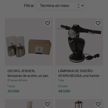
Subastas
Filtrar
Auktionsbyrå
en
curso
GEORG JENSEN,
LÁMPARA DE DISEÑO
lámparas de aceite, un par,
VESPA NEGRA, una fuente
…
…
8 horas 44 min
1 día
1 puja
5 pujas
32 USD
48 USD