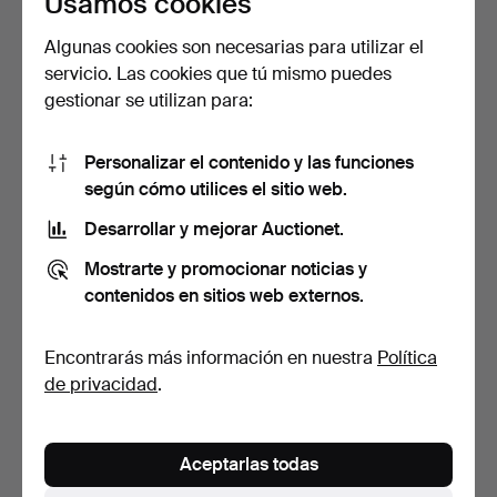
Usamos cookies
Algunas cookies son necesarias para utilizar el
servicio. Las cookies que tú mismo puedes
LÁMPARAS DE MESA,
Marian Zawadski, Lámpara
gestionar se utilizan para:
motivo de piña, pareja, …
de mesa, cerámica…
5 días
6 días
Estimación
Estimación
Personalizar el contenido y las funciones
211 USD
85 USD
según cómo utilices el sitio web.
Desarrollar y mejorar Auctionet.
Mostrarte y promocionar noticias y
contenidos en sitios web externos.
Encontrarás más información en nuestra
Política
de privacidad
.
LÁMPARA DE MESA,
ANDERS PEHRSON.
Aceptarlas todas
porcelana con pantalla te…
LÁMPARA DE MESA,
"Simris",…
8 días
8 días