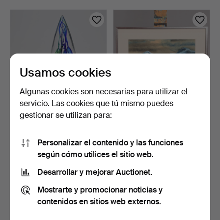
Lotes
Usamos cookies
Algunas cookies son necesarias para utilizar el
servicio. Las cookies que tú mismo puedes
gestionar se utilizan para:
HANNE DREUTLER.
NILS NILSSON.
ESCULTURA, studio Åhus
GOUACHE, firmada.
Fir…
7 horas 27 min
7 horas 37 min
Personalizar el contenido y las funciones
3 pujas
Estimación
según cómo utilices el sitio web.
43 USD
53 USD
Desarrollar y mejorar Auctionet.
Mostrarte y promocionar noticias y
contenidos en sitios web externos.