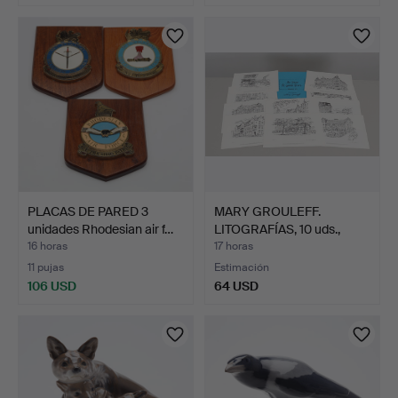
PLACAS DE PARED 3
MARY GROULEFF.
unidades Rhodesian air f…
LITOGRAFÍAS, 10 uds.,
hojas…
16 horas
17 horas
11 pujas
Estimación
106 USD
64 USD