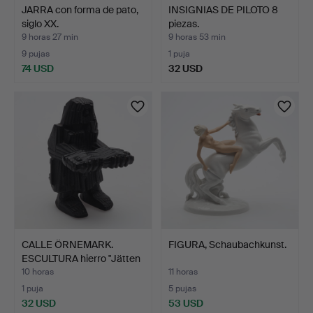
JARRA con forma de pato,
INSIGNIAS DE PILOTO 8
siglo XX.
piezas.
9 horas 27 min
9 horas 53 min
9 pujas
1 puja
74 USD
32 USD
CALLE ÖRNEMARK.
FIGURA, Schaubachkunst.
ESCULTURA hierro "Jätten
V…
10 horas
11 horas
1 puja
5 pujas
32 USD
53 USD