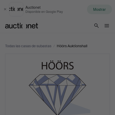
Auctionet
Mostrar
Cerrar
Disponible en Google Play
Auctionet.com
Todas las casas de subastas
/
Höörs Auktionshall
Höörs
Auktionshall