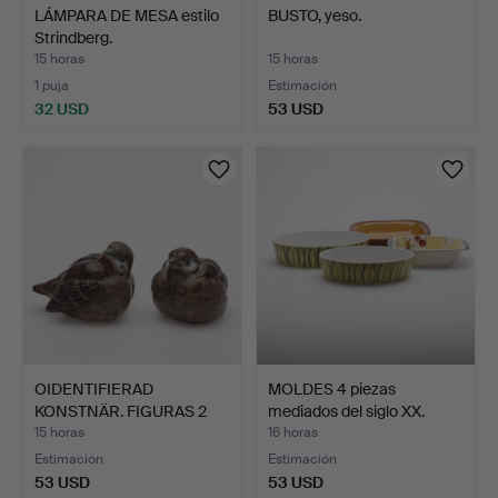
LÁMPARA DE MESA estilo
BUSTO, yeso.
Strindberg.
15 horas
15 horas
1 puja
Estimación
32 USD
53 USD
OIDENTIFIERAD
MOLDES 4 piezas
KONSTNÄR. FIGURAS 2
mediados del siglo XX.
uds. fir…
15 horas
16 horas
Estimación
Estimación
53 USD
53 USD