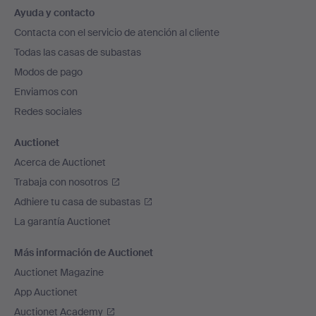
Ayuda y contacto
en
Contacta con el servicio de atención al cliente
el
Todas las casas de subastas
pie
Modos de pago
de
Enviamos con
página
Redes sociales
Auctionet
Acerca de Auctionet
Trabaja con nosotros
Adhiere tu casa de subastas
La garantía Auctionet
Más información de Auctionet
Auctionet Magazine
App Auctionet
Auctionet Academy