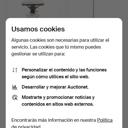
Usamos cookies
Algunas cookies son necesarias para utilizar el
Quinqué francés en
Lámpara de sobremesa de
servicio. Las cookies que tú mismo puedes
calamina con pátina de …
Valentí en metal p…
gestionar se utilizan para:
5 días
8 días
Estimación
Estimación
174 USD
93 USD
Personalizar el contenido y las funciones
según cómo utilices el sitio web.
Desarrollar y mejorar Auctionet.
Mostrarte y promocionar noticias y
contenidos en sitios web externos.
Encontrarás más información en nuestra
Política
de privacidad
.