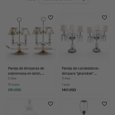
en
curso
Pareja de lámparas de
Pareja de candelabros-
sobremesa en latón, …
lámpara "girandole" …
2 días
3 días
10 pujas
1 puja
174 USD
140 USD