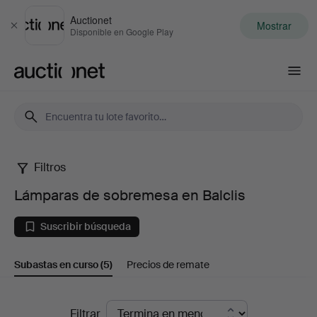
Auctionet
Mostrar
Cerrar
Disponible en Google Play
Auctionet.com
Filtros
Lámparas
Lámparas de sobremesa en Balclis
de
Suscribir búsqueda
sobremesa
Subastas en curso
(5)
Precios de remate
en
Balclis
Subastas
Filtrar