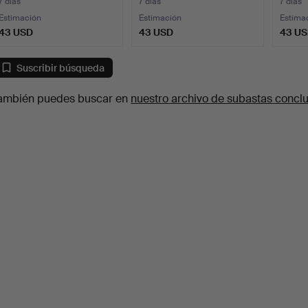
7 días
7 días
7 días
Estimación
Estimación
Estima
43 USD
43 USD
43 U
Suscribir búsqueda
ambién puedes buscar en
nuestro archivo de subastas concl