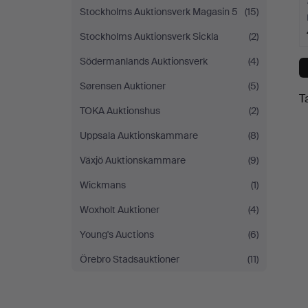
Stockholms Auktionsverk Magasin 5
(15)
Stockholms Auktionsverk Sickla
(2)
Södermanlands Auktionsverk
(4)
Sørensen Auktioner
(5)
T
TOKA Auktionshus
(2)
Uppsala Auktionskammare
(8)
Växjö Auktionskammare
(9)
Wickmans
(1)
Woxholt Auktioner
(4)
Young's Auctions
(6)
Örebro Stadsauktioner
(11)