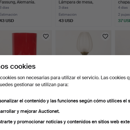
Fassung, Alemania.
Lámpara de mesa,
chapa/
"Tuben", …
d…
3 días
3 días
4 días
Estimación
Estimación
2 pujas
43 USD
43 USD
37 US
os cookies
cookies son necesarias para utilizar el servicio. Las cookies q
edes gestionar se utilizan para:
LÁMPARA DE MESA,
LÁMPARA DE
LÁMP
"Lyktan", cristal rojo, I…
QUEROSENO,
QUER
sonalizar el contenido y las funciones según cómo utilices el s
metal/vidrio, siglo …
metal/v
5 días
5 días
5 días
Estimación
Estimación
Estima
arrollar y mejorar Auctionet.
43 USD
43 USD
43 U
trarte y promocionar noticias y contenidos en sitios web exte