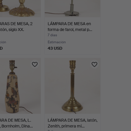
RAS DE MESA, 2
LÁMPARA DE MESA en
atón, siglo XX.
forma de farol, metal p…
7 días
ción
Estimación
SD
43 USD
RA DE MESA, L.
LÁMPARA DE MESA, latón,
, Bornholm, Dina…
Zenith, primera mi…