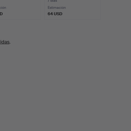
7 días
ción
Estimación
SD
64 USD
uidas
.