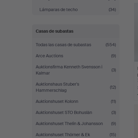
c
Lámparas de techo
(34)
Casas de subastas
Todas las casas de subastas
(554)
Arce Auctions
(9)
Auktionsfirma Kenneth Svensson i
(3)
Kalmar
Auktionshaus Stuber's
(12)
Hammerschlag
Auktionshuset Kolonn
(11)
Auktionshuset STO Bohuslän
(3)
Auktionshuset Thelin & Johansson
(9)
Auktionshuset Thörner & Ek
(15)