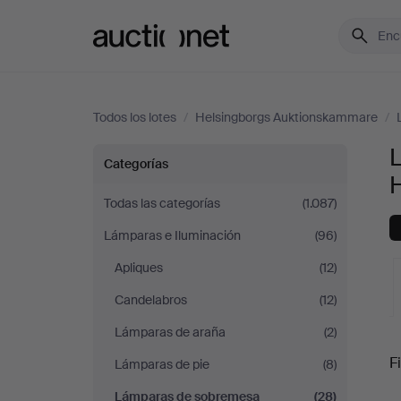
Auctionet.com
Todos los lotes
/
Helsingborgs Auktionskammare
/
Lámparas
Categorías
de
Todas las categorías
(1.087)
Lámparas e Iluminación
(96)
sobremesa
Apliques
(12)
en
Candelabros
(12)
Helsingborgs
Lámparas de araña
(2)
S
Fi
Lámparas de pie
(8)
Auktionskammare
Lámparas de sobremesa
(28)