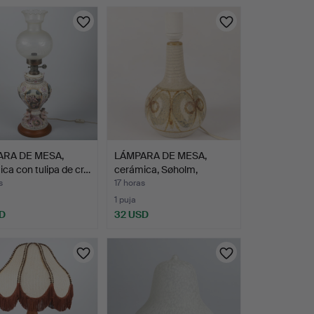
RA DE MESA,
LÁMPARA DE MESA,
ca con tulipa de cr…
cerámica, Søholm,
Dinamar…
s
17 horas
1 puja
D
32 USD