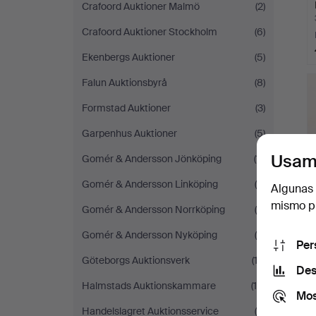
Crafoord Auktioner Malmö
(2)
Crafoord Auktioner Stockholm
(6)
Ekenbergs Auktioner
(5)
Falun Auktionsbyrå
(8)
Formstad Auktioner
(3)
Garpenhus Auktioner
(5)
Usam
Gomér & Andersson Jönköping
(11)
Gomér & Andersson Linköping
(4)
Algunas 
mismo pu
Gomér & Andersson Norrköping
(5)
Gomér & Andersson Nyköping
(4)
Per
Göteborgs Auktionsverk
(12)
Des
Halmstads Auktionskammare
(14)
Mos
Handelslagret Auktionsservice
(8)