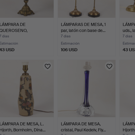
LÁMPARA DE
LÁMPARAS DE MESA, 1
LÁMPA
QUEROSENO,
par, latón con base de…
uds., l
metal/vidrio, siglo …
7 días
7 días
7 días
Estimación
Estimación
Estima
43 USD
106 USD
43 U
LÁMPARA DE MESA, L.
LÁMPARA DE MESA,
LÁMPA
Hjorth, Bornholm, Dina…
cristal, Paul Kedelv, Fly…
Hjorth