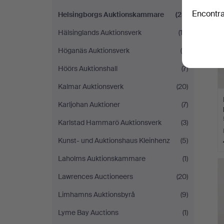
Encontra
Helsingborgs Auktionskammare
(28)
Hälsinglands Auktionsverk
(12)
Höganäs Auktionsverk
(5)
Höörs Auktionshall
(7)
Kalmar Auktionsverk
(20)
Karljohan Auktioner
(7)
Karlstad Hammarö Auktionsverk
(3)
Kunst- und Auktionshaus Kleinhenz
(5)
Laholms Auktionskammare
(1)
Lawrences Auctioneers
(20)
Limhamns Auktionsbyrå
(9)
Lyme Bay Auctions
(1)