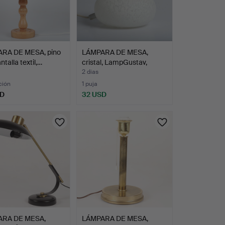
RA DE MESA, pino
LÁMPARA DE MESA,
ntalla textil,…
cristal, LampGustav,
segu…
2 días
ción
1 puja
SD
32 USD
RA DE MESA,
LÁMPARA DE MESA,