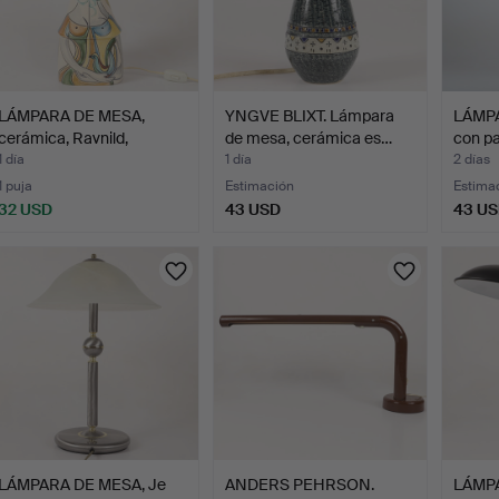
LÁMPARA DE MESA,
YNGVE BLIXT. Lámpara
LÁMPA
cerámica, Ravnild,
de mesa, cerámica es…
con pa
Dinama…
1 día
1 día
2 días
1 puja
Estimación
Estima
32 USD
43 USD
43 U
LÁMPARA DE MESA, Je
ANDERS PEHRSON.
LÁMPA