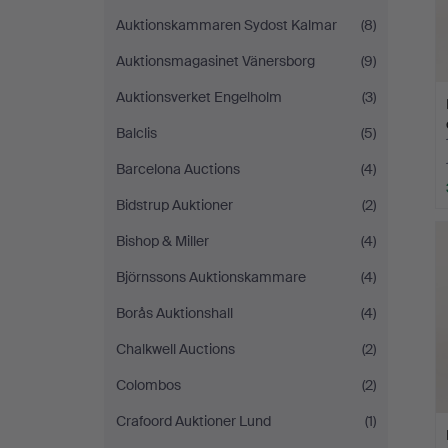
Auktionskammaren Sydost Kalmar
(8)
Auktionsmagasinet Vänersborg
(9)
Auktionsverket Engelholm
(3)
Balclis
(5)
Barcelona Auctions
(4)
Bidstrup Auktioner
(2)
Bishop & Miller
(4)
Björnssons Auktionskammare
(4)
Borås Auktionshall
(4)
Chalkwell Auctions
(2)
Colombos
(2)
Crafoord Auktioner Lund
(1)