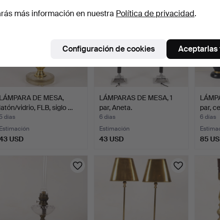
rás más información en nuestra
Política de privacidad
.
Configuración de cookies
Aceptarlas
LÁMPARA DE MESA,
LÁMPARAS DE MESA, 1
LÁMPA
latón/vidrio, FLB, siglo …
par, Aneta.
par, c
5 días
6 días
6 días
Estimación
Estimación
Estima
43 USD
43 USD
85 U