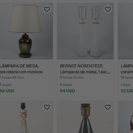
urso
LÁMPARA DE MESA,
BERNDT NORDSTEDT.
LÁMPA
porcelana con motivos
Lámparas de mesa, 1 par,…
cerámi
ori…
7 horas 44 min
9 horas 12 min
14 hora
3 pujas
6 pujas
1 puja
43 USD
54 USD
32 US