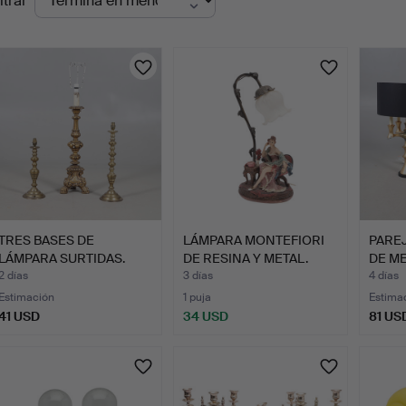
ltrar
en
urso
TRES BASES DE
LÁMPARA MONTEFIORI
PARE
LÁMPARA SURTIDAS.
DE RESINA Y METAL.
DE M
PIN…
2 días
3 días
4 días
Estimación
1 puja
Estima
41 USD
34 USD
81 US