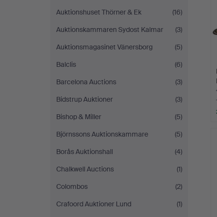
Auktionshuset Thörner & Ek
(16)
Auktionskammaren Sydost Kalmar
(3)
Auktionsmagasinet Vänersborg
(5)
Balclis
(6)
Barcelona Auctions
(3)
Bidstrup Auktioner
(3)
Bishop & Miller
(5)
Björnssons Auktionskammare
(5)
Borås Auktionshall
(4)
Chalkwell Auctions
(1)
Colombos
(2)
Crafoord Auktioner Lund
(1)