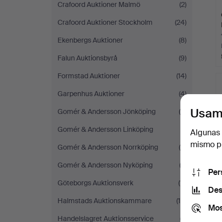
Crafoord Auktioner Malmö
(2)
Crafoord Auktioner Stockholm
(24)
Ekenbergs Auktioner
(8)
Falun Auktionsbyrå
(9)
Formstad Auktioner
(14)
Garpenhus Auktioner
(4)
Usam
Gomér & Andersson Jönköping
(4)
Gomér & Andersson Linköping
(1)
Algunas 
mismo pu
Gomér & Andersson Norrköping
(5)
Gomér & Andersson Nyköping
(3)
Per
Göteborgs Auktionsverk
(11)
Des
Halmstads Auktionskammare
(14)
Mos
Handelslagret Auktionsservice
(7)