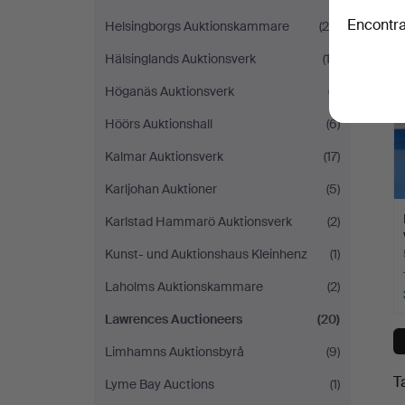
Encontra
Helsingborgs Auktionskammare
(26)
Hälsinglands Auktionsverk
(12)
Höganäs Auktionsverk
(7)
Höörs Auktionshall
(6)
Kalmar Auktionsverk
(17)
Karljohan Auktioner
(5)
Karlstad Hammarö Auktionsverk
(2)
Kunst- und Auktionshaus Kleinhenz
(1)
Laholms Auktionskammare
(2)
Lawrences Auctioneers
(20)
Limhamns Auktionsbyrå
(9)
T
Lyme Bay Auctions
(1)