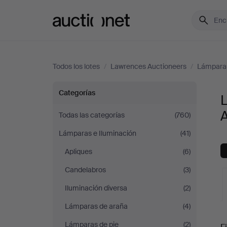
Auctionet.com
Todos los lotes
/
Lawrences Auctioneers
/
Lámparas
Lámparas
Categorías
de
Todas las categorías
(760)
Lámparas e Iluminación
(41)
sobremesa
Apliques
(6)
en
Candelabros
(3)
Lawrences
Iluminación diversa
(2)
Lámparas de araña
(4)
Auctioneers
S
Lámparas de pie
(2)