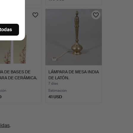
Lote
seleccionado
 todas
A DE BASES DE
LÁMPARA DE MESA INDIA
ARA DE CERÁMICA.
DE LATÓN.
7 días
ción
Estimación
D
41 USD
uidas
.