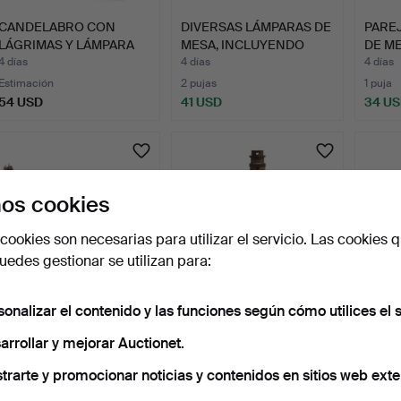
CANDELABRO CON
DIVERSAS LÁMPARAS DE
PARE
LÁGRIMAS Y LÁMPARA
MESA, INCLUYENDO
DE ME
DE MESA.
LÁMP…
4 días
4 días
4 días
Estimación
2 pujas
1 puja
54 USD
41 USD
34 U
os cookies
cookies son necesarias para utilizar el servicio. Las cookies q
edes gestionar se utilizan para:
sonalizar el contenido y las funciones según cómo utilices el s
LÁMPARA DE MESA
LÁMPARA DE MESA
PAREJ
CARDÁNICA DE LATÓN Y
NEOCLÁSICA PLATEADA.
CAND
arrollar y mejorar Auctionet.
PLACA…
S DE 
4 días
4 días
4 días
trarte y promocionar noticias y contenidos en sitios web exte
Estimación
Estimación
Estima
41 USD
34 USD
41 US