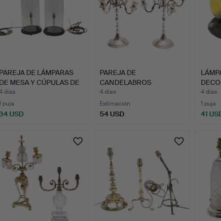
PAREJA DE LÁMPARAS
PAREJA DE
LÁMP
DE MESA Y CÚPULAS DE
CANDELABROS
DECO
CR…
PLATEADOS.
CON 
4 días
4 días
4 días
1 puja
Estimación
1 puja
34 USD
54 USD
41 US