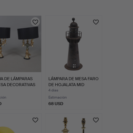
JA DE LÁMPARAS
LÁMPARA DE MESA FARO
ESA DECORATIVAS
DE HOJALATA MID
CENTU…
4 días
ción
Estimación
D
68 USD