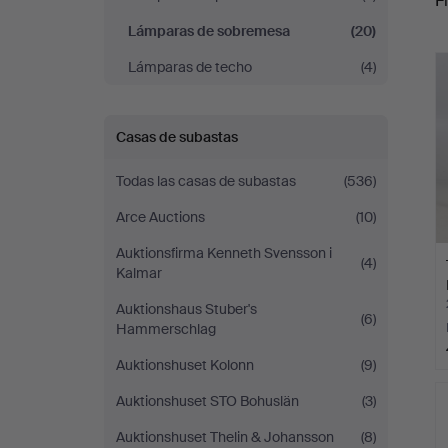
Fi
Lámparas de sobremesa
(20)
c
Lámparas de techo
(4)
Casas de subastas
Todas las casas de subastas
(536)
Arce Auctions
(10)
Auktionsfirma Kenneth Svensson i
(4)
Kalmar
Auktionshaus Stuber's
(6)
Hammerschlag
Auktionshuset Kolonn
(9)
Auktionshuset STO Bohuslän
(3)
Auktionshuset Thelin & Johansson
(8)