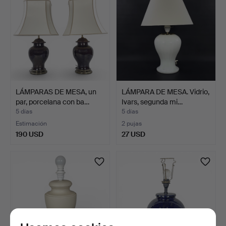
LÁMPARAS DE MESA, un
LÁMPARA DE MESA. Vidrio,
par, porcelana con ba…
Ivars, segunda mi…
5 días
5 días
Estimación
2 pujas
190 USD
27 USD