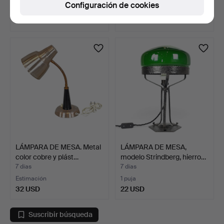
Configuración de cookies
Estimación
Estimación
85 USD
32 USD
LÁMPARA DE MESA. Metal
LÁMPARA DE MESA,
color cobre y plást…
modelo Strindberg, hierro…
7 días
7 días
Estimación
1 puja
32 USD
22 USD
Suscribir búsqueda