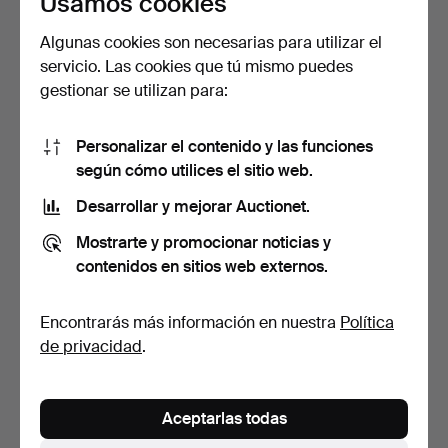
Usamos cookies
Algunas cookies son necesarias para utilizar el
servicio. Las cookies que tú mismo puedes
LÁMPARA DE MESA,
LÁMPARA DE MESA,
gestionar se utilizan para:
cerámica, tipo B716, IKEA.
cerámica, Ikea.
5 días
5 días
Estimación
Estimación
Personalizar el contenido y las funciones
53 USD
53 USD
según cómo utilices el sitio web.
Desarrollar y mejorar Auctionet.
Mostrarte y promocionar noticias y
contenidos en sitios web externos.
Encontrarás más información en nuestra
Política
de privacidad
.
LÁMPARAS DE MESA, un
LÁMPARA DE
Aceptarlas todas
par, latón, HO 5.
ESCRITORIO, metal,
etiquetada P…
5 días
7 días