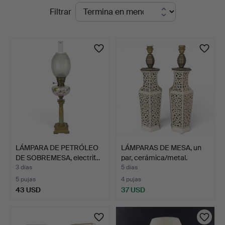
Subastas
Filtrar
Auktionsverk
en
curso
LÁMPARA DE PETRÓLEO
LÁMPARAS DE MESA, un
DE SOBREMESA, electrif…
par, cerámica/metal.
3 días
5 días
5 pujas
4 pujas
43 USD
37 USD