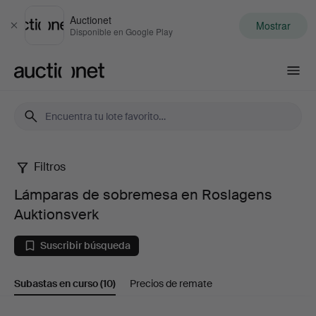
Auctionet
Mostrar
Cerrar
Disponible en Google Play
Auctionet.com
Filtros
Lámparas
Lámparas de sobremesa en Roslagens
de
Auktionsverk
sobremesa
Suscribir búsqueda
en
Subastas en curso
(10)
Precios de remate
Roslagens