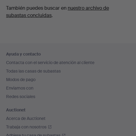
También puedes buscar en
nuestro archivo de
subastas concluidas
.
Navegación
Ayuda y contacto
en
Contacta con el servicio de atención al cliente
el
Todas las casas de subastas
pie
Modos de pago
de
Enviamos con
página
Redes sociales
Auctionet
Acerca de Auctionet
Trabaja con nosotros
Adhiere tu casa de subastas