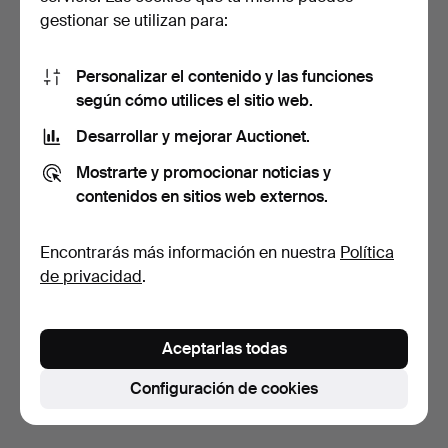
gestionar se utilizan para:
Personalizar el contenido y las funciones
según cómo utilices el sitio web.
Desarrollar y mejorar Auctionet.
PENDIENTES, 1 par, oro
Mostrarte y promocionar noticias y
blanco de 18K con b…
9 días
contenidos en sitios web externos.
Estimación
159 USD
Encontrarás más información en nuestra
Política
de privacidad
.
Suscribir búsqueda
También puedes buscar en
nuestro archivo de
Aceptarlas todas
subastas concluidas
.
Configuración de cookies