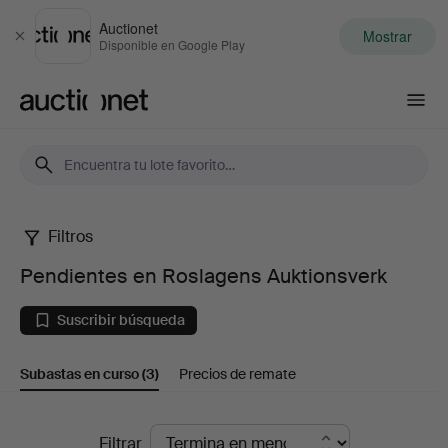
Auctionet
Mostrar
Cerrar
Disponible en Google Play
Auctionet.com
Filtros
Pendientes
Pendientes en Roslagens Auktionsverk
en
Suscribir búsqueda
Roslagens
Subastas en curso
(3)
Precios de remate
Auktionsverk
Subastas
Filtrar